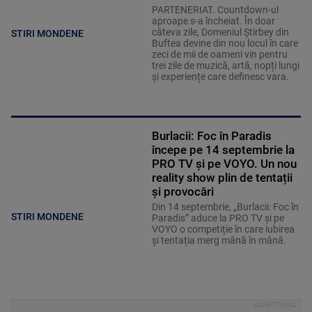
PARTENERIAT. Countdown-ul
aproape s-a încheiat. În doar
câteva zile, Domeniul Știrbey din
STIRI MONDENE
Buftea devine din nou locul în care
zeci de mii de oameni vin pentru
trei zile de muzică, artă, nopți lungi
și experiențe care definesc vara.
Burlacii: Foc în Paradis
începe pe 14 septembrie la
PRO TV și pe VOYO. Un nou
reality show plin de tentații
și provocări
Din 14 septembrie, „Burlacii: Foc în
STIRI MONDENE
Paradis” aduce la PRO TV și pe
VOYO o competiție în care iubirea
și tentația merg mână în mână.