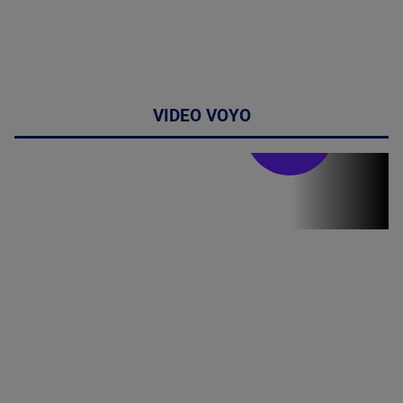
VIDEO VOYO
Stirile PRO TV
Stirile PRO
TV # 19.00 -
07 August
2026