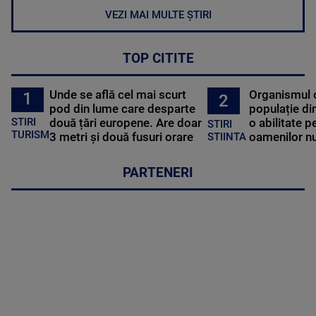
VEZI MAI MULTE ȘTIRI
TOP CITITE
Unde se află cel mai scurt
Organismul 
1
2
pod din lume care desparte
populație di
STIRI
două țări europene. Are doar
o abilitate p
STIRI
TURISM
3 metri și două fusuri orare
oamenilor nu
STIINTA
PARTENERI