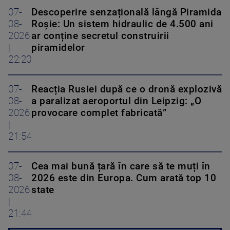
07-
Descoperire senzațională lângă Piramida
08-
Roșie: Un sistem hidraulic de 4.500 ani
2026
ar conține secretul construirii
|
piramidelor
22:20
07-
Reacția Rusiei după ce o dronă explozivă
08-
a paralizat aeroportul din Leipzig: „O
2026
provocare complet fabricată”
|
21:54
07-
Cea mai bună țară în care să te muți în
08-
2026 este din Europa. Cum arată top 10
2026
state
|
21:44