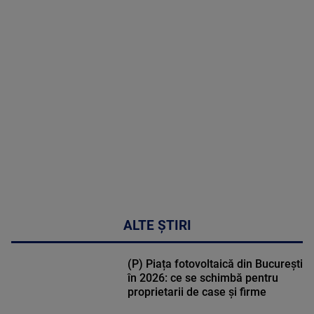
MAI
MULTE
DETALII
48:24
ALTE ȘTIRI
(P) Piața fotovoltaică din București
în 2026: ce se schimbă pentru
proprietarii de case și firme