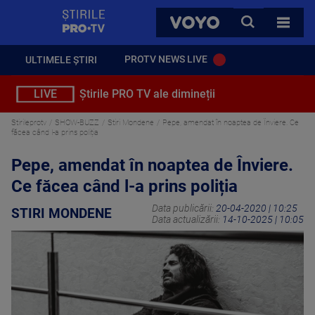
StirilePROTV
CAUTA
VOYO
TOATE 
PROTV NEWS LIVE
ULTIMELE ȘTIRI
LIVE
Știrile PRO TV ale dimineții
Stirileprotv
SHOW-BUZZ
Stiri Mondene
Pepe, amendat în noaptea de Înviere. Ce
făcea când l-a prins poliția
Pepe, amendat în noaptea de Înviere.
Ce făcea când l-a prins poliția
Data publicării:
20-04-2020 | 10:25
STIRI MONDENE
Data actualizării:
14-10-2025 | 10:05