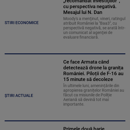
„recomandat investiţiilor”,
cu perspectiva negativă.
Mesajul lui N. Dan
Moody's a menţinut, vineri, ratingul
STIRI ECONOMICE
atribuit României la "Baa3", cu
perspectivă negativă, se arată într-
un comunicat al agenţiei de
evaluare financiară.
Ce face Armata când
detectează drone la granița
României. Piloții de F-16 au
15 minute să decoleze
În ultimele luni, amenințările din
apropierea granițelor României au
făcut ca misiunile de Poliție
ȘTIRI ACTUALE
Aeriană să devină tot mai
importante.
Primele două barje