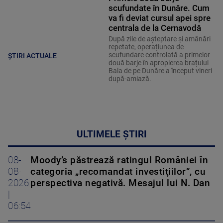
scufundate în Dunăre. Cum
va fi deviat cursul apei spre
centrala de la Cernavodă
După zile de așteptare și amânări
repetate, operațiunea de
scufundare controlată a primelor
ȘTIRI ACTUALE
două barje în apropierea brațului
Bala de pe Dunăre a început vineri
după-amiază.
ULTIMELE ȘTIRI
08-
Moody’s păstrează ratingul României în
08-
categoria „recomandat investiţiilor”, cu
2026
perspectiva negativă. Mesajul lui N. Dan
|
06:54