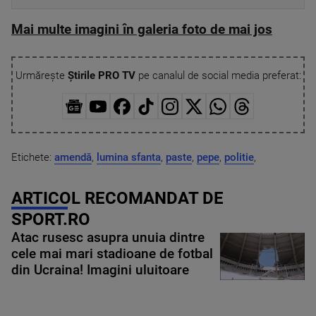
Mai multe imagini în galeria foto de mai jos
Urmărește
Știrile PRO TV
pe canalul de social media preferat:
Etichete:
amendă
,
lumina sfanta
,
paste
,
pepe
,
politie
,
ARTICOL RECOMANDAT DE
SPORT.RO
Atac rusesc asupra unuia dintre
cele mai mari stadioane de fotbal
din Ucraina! Imagini uluitoare