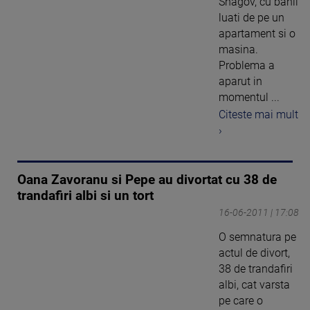
Snagov, cu banii
luati de pe un
apartament si o
masina.
Problema a
aparut in
momentul ...
Citeste mai mult
›
Oana Zavoranu si Pepe au divortat cu 38 de
trandafiri albi si un tort
16-06-2011 | 17:08
O semnatura pe
actul de divort,
38 de trandafiri
albi, cat varsta
pe care o