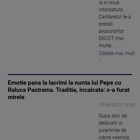
ia o noua
intorsatura.
Cantaretul le-a
predat
procurorilor
DIICOT mai
multe ...
Citeste mai mult
›
Emotie pana la lacrimi la nunta lui Pepe cu
Raluca Pastrama. Traditia, incalcata: s-a furat
mirele
19-04-2012 | 18:45
Dupa zeci de
dedicatii si
juraminte de
iubire vesnica,