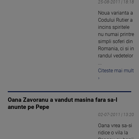
25-08-2011 | 18:18
Noua varianta a
Codului Rutier a
incins spiritele
nu numai printre
simpli soferi din
Romania, ci si in
randul vedetelor
...
Citeste mai mult
›
Oana Zavoranu a vandut masina fara sa-l
anunte pe Pepe
02-07-2011 | 13:20
Oana vrea sa-si
ridice o vila la