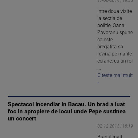
17-06-2014 | 19:55
Intre doua vizite
la sectia de
politie, Oana
Zavoranu spune
ca este
pregatita sa
revina pe marile
ecrane, cu un rol
...
Citeste mai mult
›
Spectacol incendiar in Bacau. Un brad a luat
foc in apropiere de locul unde Pepe sustinea
un concert
02-12-2013 | 18:19
Bradul inalt,