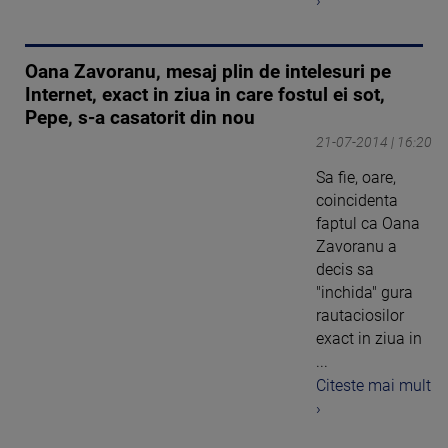
›
Oana Zavoranu, mesaj plin de intelesuri pe
Internet, exact in ziua in care fostul ei sot,
Pepe, s-a casatorit din nou
21-07-2014 | 16:20
Sa fie, oare,
coincidenta
faptul ca Oana
Zavoranu a
decis sa
"inchida" gura
rautaciosilor
exact in ziua in
...
Citeste mai mult
›