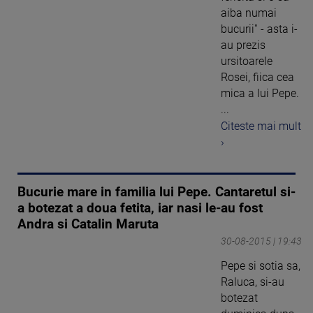
aiba numai
bucurii'' - asta i-
au prezis
ursitoarele
Rosei, fiica cea
mica a lui Pepe.
...
Citeste mai mult
›
Bucurie mare in familia lui Pepe. Cantaretul si-
a botezat a doua fetita, iar nasi le-au fost
Andra si Catalin Maruta
30-08-2015 | 19:43
Pepe si sotia sa,
Raluca, si-au
botezat