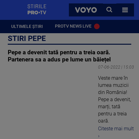
StirilePROTV
CAUTA
VOYO
TOATE 
PROTV NEWS LIVE
ULTIMELE ȘTIRI
STIRI PEPE
Pepe a devenit tată pentru a treia oară.
Partenera sa a adus pe lume un băiețel
07-06-2022 | 15:03
Veste mare în
lumea muzicii
din România!
Pepe a devenit,
marți, tată
pentru a treia
oară.
Citeste mai mult
›