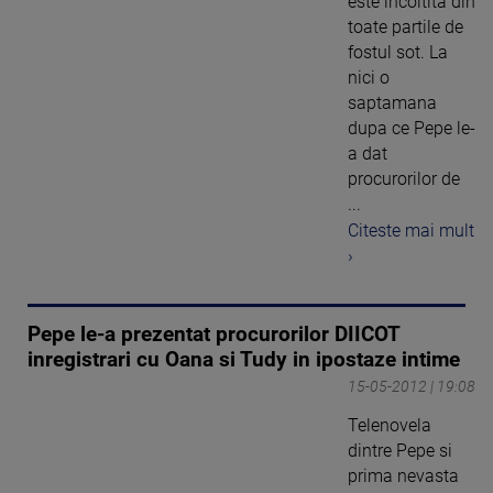
este incoltita din
toate partile de
fostul sot. La
nici o
saptamana
dupa ce Pepe le-
a dat
procurorilor de
...
Citeste mai mult
›
Pepe le-a prezentat procurorilor DIICOT
inregistrari cu Oana si Tudy in ipostaze intime
15-05-2012 | 19:08
Telenovela
dintre Pepe si
prima nevasta