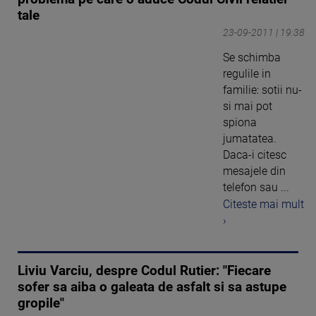
tale
23-09-2011 | 19:38
Se schimba
regulile in
familie: sotii nu-
si mai pot
spiona
jumatatea.
Daca-i citesc
mesajele din
telefon sau ...
Citeste mai mult
›
Liviu Varciu, despre Codul Rutier: "Fiecare
sofer sa aiba o galeata de asfalt si sa astupe
gropile"