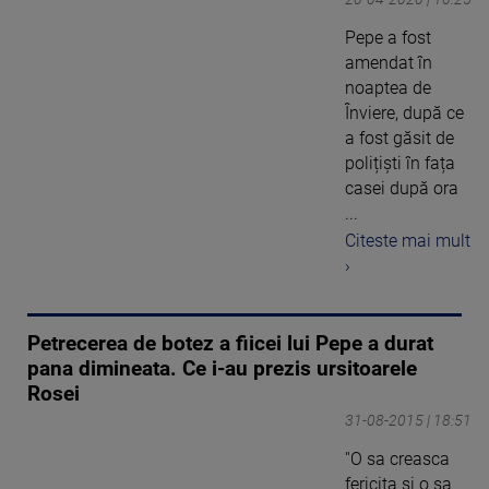
Pepe a fost
amendat în
noaptea de
Înviere, după ce
a fost găsit de
polițiști în fața
casei după ora
...
Citeste mai mult
›
Petrecerea de botez a fiicei lui Pepe a durat
pana dimineata. Ce i-au prezis ursitoarele
Rosei
31-08-2015 | 18:51
''O sa creasca
fericita si o sa