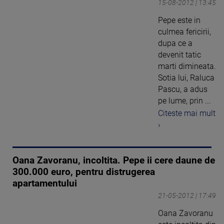
15-08-2012 | 13:45
Pepe este in
culmea fericirii,
dupa ce a
devenit tatic
marti dimineata.
Sotia lui, Raluca
Pascu, a adus
pe lume, prin ...
Citeste mai mult
›
Oana Zavoranu, incoltita. Pepe ii cere daune de
300.000 euro, pentru distrugerea
apartamentului
21-05-2012 | 17:49
Oana Zavoranu