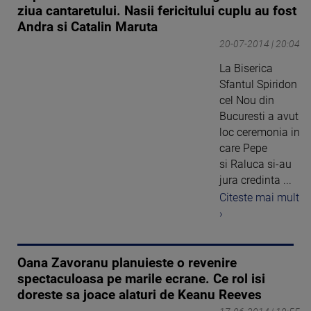
ziua cantaretului. Nasii fericitului cuplu au fost
Andra si Catalin Maruta
20-07-2014 | 20:04
La Biserica
Sfantul Spiridon
cel Nou din
Bucuresti a avut
loc ceremonia in
care Pepe
si Raluca si-au
jura credinta ...
Citeste mai mult
›
Oana Zavoranu planuieste o revenire
spectaculoasa pe marile ecrane. Ce rol isi
doreste sa joace alaturi de Keanu Reeves