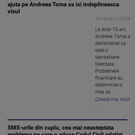
ajuta pe Andreea Toma sa isi indeplineasca
visul
16-10-2011 | 10:20
La doar 15 ani,
Andreea Toma a
demonstrat ca
este o
dansatoare
talentata.
Problemele
financiare au
determinat-o
insa sa ...
Citeste mai mult
›
SMS-urile din cuplu, cea mai neasteptata
problema pe care o aduce Codul Civil relatiei