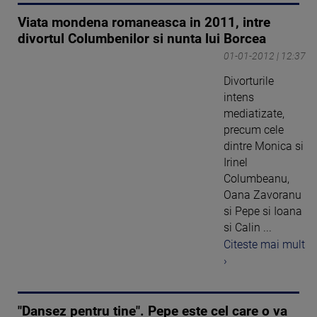
Viata mondena romaneasca in 2011, intre
divortul Columbenilor si nunta lui Borcea
01-01-2012 | 12:37
Divorturile
intens
mediatizate,
precum cele
dintre Monica si
Irinel
Columbeanu,
Oana Zavoranu
si Pepe si Ioana
si Calin ...
Citeste mai mult
›
"Dansez pentru tine". Pepe este cel care o va