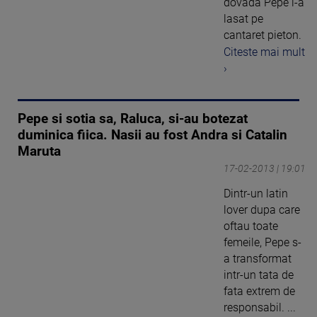
dovada Pepe l-a
lasat pe
cantaret pieton.
Citeste mai mult
›
Pepe si sotia sa, Raluca, si-au botezat
duminica fiica. Nasii au fost Andra si Catalin
Maruta
17-02-2013 | 19:01
Dintr-un latin
lover dupa care
oftau toate
femeile, Pepe s-
a transformat
intr-un tata de
fata extrem de
responsabil. ...