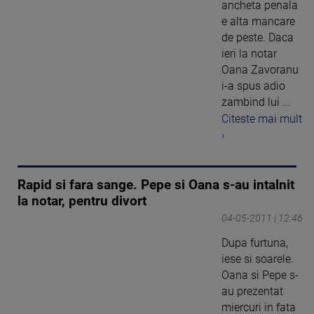
ancheta penala
e alta mancare
de peste. Daca
ieri la notar
Oana Zavoranu
i-a spus adio
zambind lui ...
Citeste mai mult
›
Rapid si fara sange. Pepe si Oana s-au intalnit
la notar, pentru divort
04-05-2011 | 12:46
Dupa furtuna,
iese si soarele.
Oana si Pepe s-
au prezentat
miercuri in fata