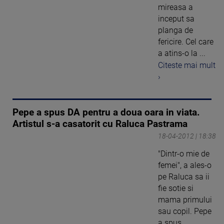
mireasa a
inceput sa
planga de
fericire. Cel care
a atins-o la ...
Citeste mai mult
›
Pepe a spus DA pentru a doua oara in viata.
Artistul s-a casatorit cu Raluca Pastrama
18-04-2012 | 18:38
"Dintr-o mie de
femei", a ales-o
pe Raluca sa ii
fie sotie si
mama primului
sau copil. Pepe
a spus ...