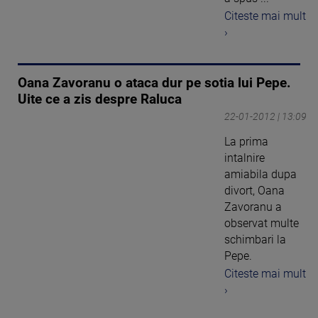
Citeste mai mult
›
Oana Zavoranu o ataca dur pe sotia lui Pepe.
Uite ce a zis despre Raluca
22-01-2012 | 13:09
La prima
intalnire
amiabila dupa
divort, Oana
Zavoranu a
observat multe
schimbari la
Pepe.
Citeste mai mult
›