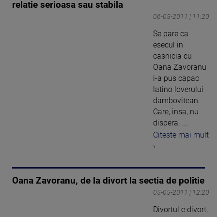
relatie serioasa sau stabila
06-05-2011 | 11:20
Se pare ca
esecul in
casnicia cu
Oana Zavoranu
i-a pus capac
latino loverului
dambovitean.
Care, insa, nu
dispera. ...
Citeste mai mult
›
Oana Zavoranu, de la divort la sectia de politie
05-05-2011 | 12:20
Divortul e divort,