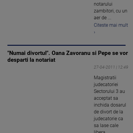
notarului
zambitori, cu un
aer de ...
Citeste mai mult
›
"Numai divortul". Oana Zavoranu si Pepe se vor
desparti la notariat
27-04-2011 | 12:49
Magistratii
judecatoriei
Sectorului 3 au
acceptat sa
inchida dosarul
de divort de la
judecatorie ca
sa lase cale
libera ...