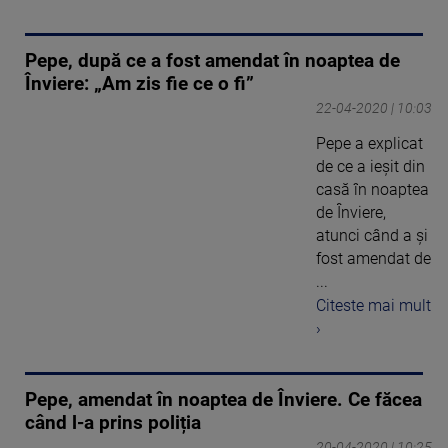
Pepe, după ce a fost amendat în noaptea de
Înviere: „Am zis fie ce o fi”
22-04-2020 | 10:03
Pepe a explicat
de ce a ieșit din
casă în noaptea
de Înviere,
atunci când a și
fost amendat de
...
Citeste mai mult
›
Pepe, amendat în noaptea de Înviere. Ce făcea
când l-a prins poliția
20-04-2020 | 10:25