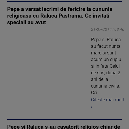
Pepe a varsat lacrimi de fericire la cununia
religioasa cu Raluca Pastrama. Ce invitati
speciali au avut
21-07-2014 | 08:46
Pepe si Raluca
au facut nunta
mare si sunt
acum un cuplu
si in fata Celui
de sus, dupa 2
ani de la
cununia civila.
Cei ...
Citeste mai mult
›
Pepe si Raluca s-au casatorit religios chiar de