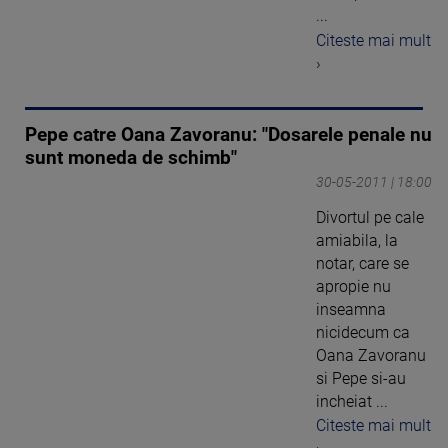
...
Citeste mai mult
›
Pepe catre Oana Zavoranu: "Dosarele penale nu
sunt moneda de schimb"
30-05-2011 | 18:00
Divortul pe cale
amiabila, la
notar, care se
apropie nu
inseamna
nicidecum ca
Oana Zavoranu
si Pepe si-au
incheiat ...
Citeste mai mult