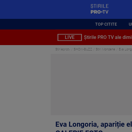
StirilePROTV
TOP CITITE
U
LIVE
Știrile PRO TV ale dimi
Stirileprotv
SHOW-BUZZ
Stiri Mondene
Eva Longo
Eva Longoria, apariție el