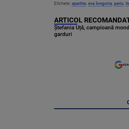
Etichete:
aparitie
,
eva longoria
,
paris
,
t
ARTICOL RECOMANDAT
Ștefania Uță, campioană mondia
garduri
ADA