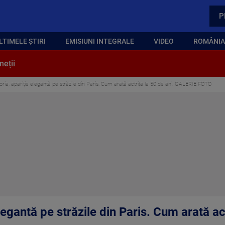
P
LTIMELE ȘTIRI
EMISIUNI INTEGRALE
VIDEO
ROMÂNIA,
neții
ria, apariție elegantă pe străzile din Paris. Cum arată actrița la 50 de ani. GALERIE FOTO
egantă pe străzile din Paris. Cum arată act