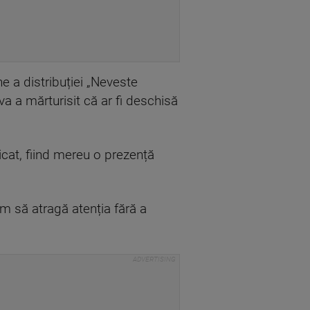
ne a distribuției „Neveste
a a mărturisit că ar fi deschisă
icat, fiind mereu o prezență
um să atragă atenția fără a