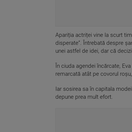
Apariția actriței vine la scurt t
disperate”. Întrebată despre șan
unei astfel de idei, dar că decizi
În ciuda agendei încărcate, Eva 
remarcată atât pe covorul roșu, câ
Iar sosirea sa în capitala mode
depune prea mult efort.