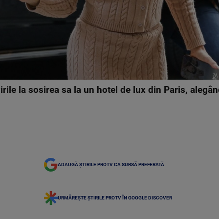
rile la sosirea sa la un hotel de lux din Paris, alegân
ADAUGĂ ȘTIRILE PROTV CA SURSĂ PREFERATĂ
URMĂREȘTE ȘTIRILE PROTV ÎN GOOGLE DISCOVER