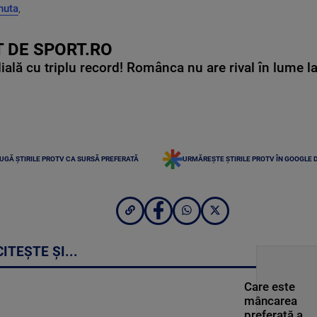
inuta
,
 DE SPORT.RO
lă cu triplu record! Românca nu are rival în lume l
UGĂ ȘTIRILE PROTV CA SURSĂ PREFERATĂ
URMĂREȘTE ȘTIRILE PROTV ÎN GOOGLE 
CITEȘTE ȘI...
Care este
mâncarea
preferată a