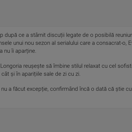
imp după ce a stârnit discuții legate de o posibilă reuniu
sele unui nou sezon al serialului care a consacrat-o, Ev
a nu îi aparține.
Longoria reușește să îmbine stilul relaxat cu cel sofist
t și în aparițiile sale de zi cu zi.
i nu a făcut excepție, confirmând încă o dată că știe c