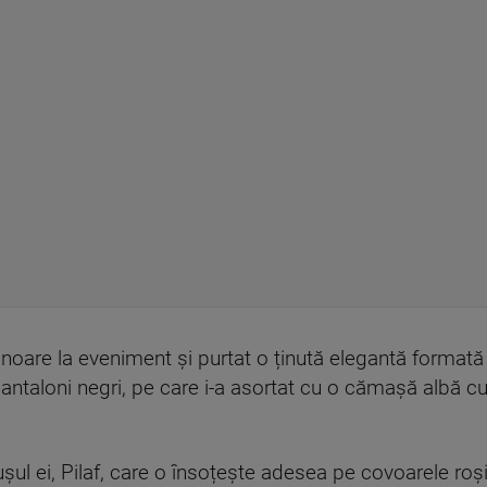
noare la eveniment și purtat o ținută elegantă formată
taloni negri, pe care i-a asortat cu o cămașă albă cu n
ușul ei, Pilaf, care o însoțește adesea pe covoarele roși