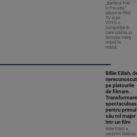
„Burlacii: Foc
în Paradis”
aduce la PRO
TV și pe
VOYO o
competiție în
care iubirea și
tentația merg
mână în
mână.
Billie Eilish, d
nerecunoscut
pe platourile
de filmare.
Transformar
spectaculoas
pentru primul
său rol major
într-un film
Billie Eilish a
surprins fanii cu