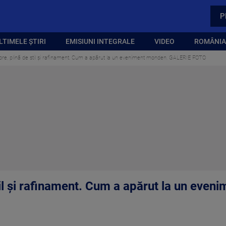
P
LTIMELE ȘTIRI
EMISIUNI INTEGRALE
VIDEO
ROMÂNIA,
re, plină de stil și rafinament. Cum a apărut la un eveniment monden. GALERIE FOTO
il și rafinament. Cum a apărut la un eve