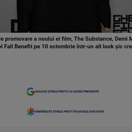
e promovare a noului ei film, The Substance, Demi Mo
l Fall Benefit pe 10 octombrie într-un alt look șic cr
ADAUGĂ ȘTIRILE PROTV CA SURSĂ PREFERATĂ
URMĂREȘTE ȘTIRILE PROTV ÎN GOOGLE DISCOVER