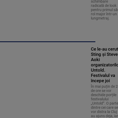
schimbare
radicală de look
pentru primul să
rol major într-un
lungmetraj.
Ce le-au ceru
Sting și Steve
Aoki
organizatoril
Untold.
Festivalul va
începe joi
În mai puțin de 
de ore se vor
deschide porțile
festivalului
„Untold”. O part
dintre cei care se
vor distra la Cluj
au ajuns deja, ia