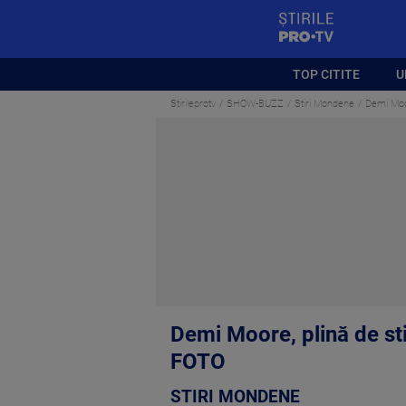
StirilePROTV
TOP CITITE
U
Stirileprotv
SHOW-BUZZ
Stiri Mondene
Demi Moo
Demi Moore, plină de st
FOTO
STIRI MONDENE