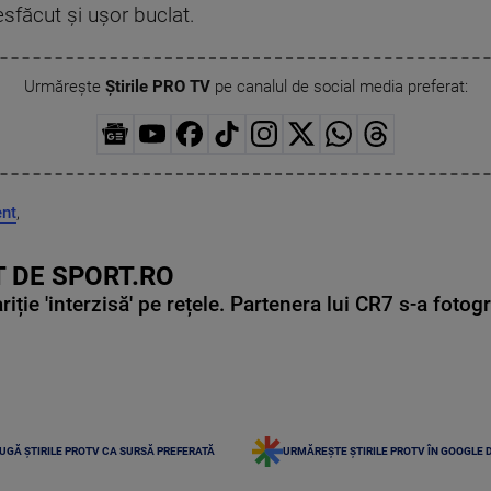
esfăcut și ușor buclat.
Urmărește
Știrile PRO TV
pe canalul de social media preferat:
nt
,
 DE SPORT.RO
ie 'interzisă' pe rețele. Partenera lui CR7 s-a fotog
UGĂ ȘTIRILE PROTV CA SURSĂ PREFERATĂ
URMĂREȘTE ȘTIRILE PROTV ÎN GOOGLE 