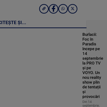
CITEȘTE ȘI...
Burlacii:
Foc în
Paradis
începe pe
14
septembrie
la PRO TV
și pe
VOYO. Un
nou reality
show plin
de tentații
și
provocări
Din 14
septembrie,