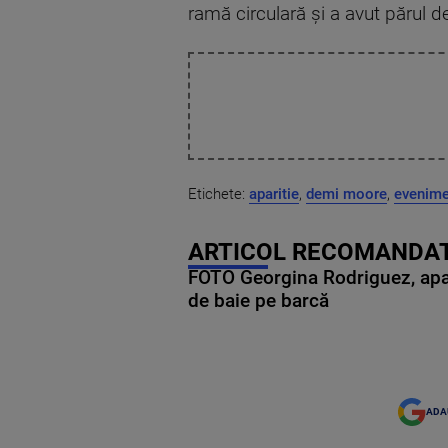
ramă circulară și a avut părul d
Etichete:
aparitie
,
demi moore
,
evenime
ARTICOL RECOMANDAT
FOTO Georgina Rodriguez, apariț
de baie pe barcă
ADA