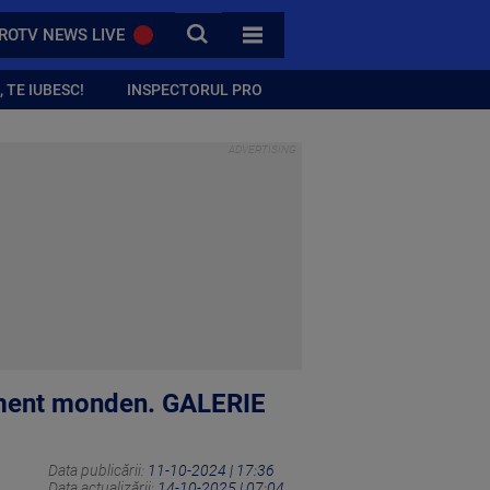
CAUTA
ROTV NEWS LIVE
TOATE CATEGORIILE
 TE IUBESC!
INSPECTORUL PRO
niment monden. GALERIE
Data publicării:
11-10-2024 | 17:36
Data actualizării:
14-10-2025 | 07:04