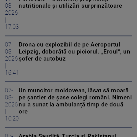
08-
nutriționale și utilizări surprinzătoare
2026
|
17:03
07-
Drona cu explozibil de pe Aeroportul
08-
Leipzig, doborâtă cu piciorul. „Eroul”, un
2026
șofer de autobuz
|
16:41
07-
Un muncitor moldovean, lăsat să moară
08-
pe șantier de șase colegi români. Nimeni
2026
nu a sunat la ambulanță timp de două
|
ore
16:20
07-
Arabia Saudită, Turcia și Pakistanul,