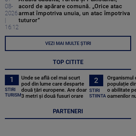
08-
acord de apărare comună. „Orice atac
2026
armat împotriva unuia, un atac împotriva
|
tuturor”
16:12
VEZI MAI MULTE ȘTIRI
TOP CITITE
Unde se află cel mai scurt
Organismul 
1
2
pod din lume care desparte
populație di
STIRI
două țări europene. Are doar
o abilitate p
STIRI
TURISM
3 metri și două fusuri orare
oamenilor nu
STIINTA
PARTENERI