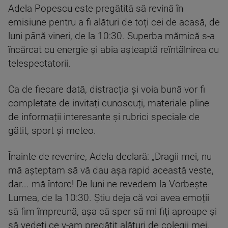
Adela Popescu este pregătită să revină în
emisiune pentru a fi alături de toți cei de acasă, de
luni până vineri, de la 10:30. Superba mămică s-a
încărcat cu energie și abia așteaptă reîntâlnirea cu
telespectatorii.
Ca de fiecare dată, distracția și voia bună vor fi
completate de invitați cunoscuți, materiale pline
de informații interesante și rubrici speciale de
gătit, sport și meteo.
Înainte de revenire, Adela declară: „Dragii mei, nu
mă așteptam să vă dau așa rapid această veste,
dar... mă întorc! De luni ne revedem la Vorbește
Lumea, de la 10:30. Știu deja că voi avea emoții
să fim împreună, așa că sper să-mi fiți aproape și
să vedeți ce v-am pregătit alături de colegii mei.