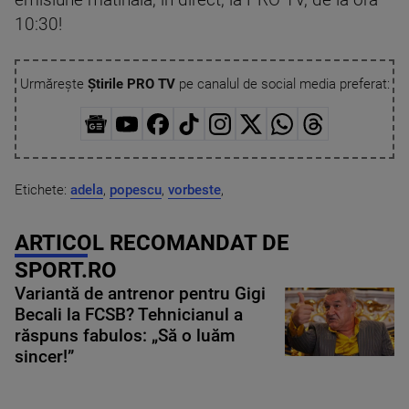
emisiune matinală, în direct, la PRO TV, de la ora
10:30!
Urmărește
Știrile PRO TV
pe canalul de social media preferat:
Etichete:
adela
,
popescu
,
vorbeste
,
ARTICOL RECOMANDAT DE
SPORT.RO
Variantă de antrenor pentru Gigi
Becali la FCSB? Tehnicianul a
răspuns fabulos: „Să o luăm
sincer!”