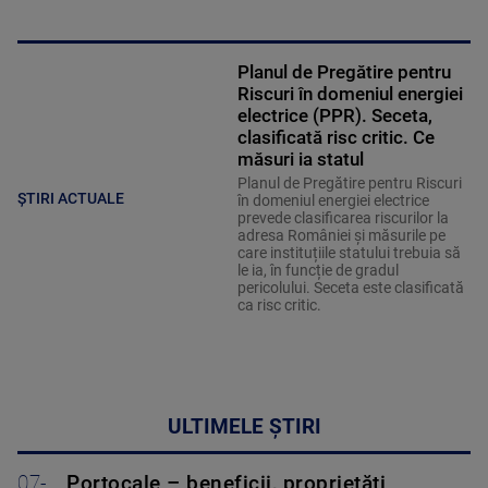
Planul de Pregătire pentru
Riscuri în domeniul energiei
electrice (PPR). Seceta,
clasificată risc critic. Ce
măsuri ia statul
Planul de Pregătire pentru Riscuri
ȘTIRI ACTUALE
în domeniul energiei electrice
prevede clasificarea riscurilor la
adresa României și măsurile pe
care instituțiile statului trebuia să
le ia, în funcție de gradul
pericolului. Seceta este clasificată
ca risc critic.
ULTIMELE ȘTIRI
07-
Portocale – beneficii, proprietăți