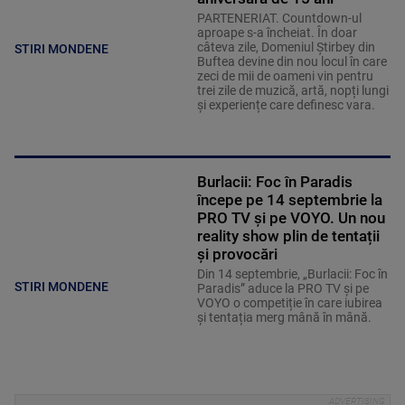
PARTENERIAT. Countdown-ul
aproape s-a încheiat. În doar
câteva zile, Domeniul Știrbey din
STIRI MONDENE
Buftea devine din nou locul în care
zeci de mii de oameni vin pentru
trei zile de muzică, artă, nopți lungi
și experiențe care definesc vara.
Burlacii: Foc în Paradis
începe pe 14 septembrie la
PRO TV și pe VOYO. Un nou
reality show plin de tentații
și provocări
Din 14 septembrie, „Burlacii: Foc în
STIRI MONDENE
Paradis” aduce la PRO TV și pe
VOYO o competiție în care iubirea
și tentația merg mână în mână.