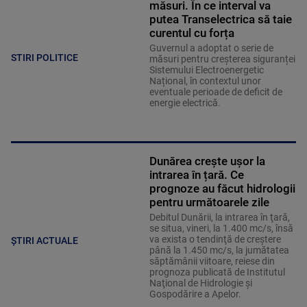
măsuri. În ce interval va
putea Transelectrica să taie
curentul cu forța
Guvernul a adoptat o serie de
STIRI POLITICE
măsuri pentru creșterea siguranței
Sistemului Electroenergetic
Național, în contextul unor
eventuale perioade de deficit de
energie electrică.
Dunărea crește ușor la
intrarea în țară. Ce
prognoze au făcut hidrologii
pentru următoarele zile
Debitul Dunării, la intrarea în ţară,
se situa, vineri, la 1.400 mc/s, însă
va exista o tendinţă de creştere
ȘTIRI ACTUALE
până la 1.450 mc/s, la jumătatea
săptămânii viitoare, reiese din
prognoza publicată de Institutul
Naţional de Hidrologie şi
Gospodărire a Apelor.