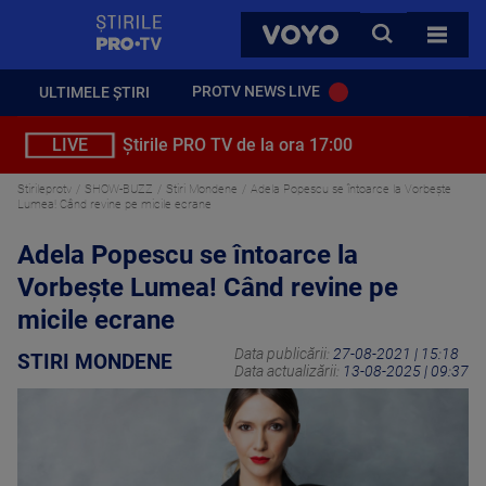
StirilePROTV
CAUTA
VOYO
TOATE 
PROTV NEWS LIVE
ULTIMELE ȘTIRI
LIVE
Știrile PRO TV de la ora 17:00
Stirileprotv
SHOW-BUZZ
Stiri Mondene
Adela Popescu se întoarce la Vorbește
Lumea! Când revine pe micile ecrane
Adela Popescu se întoarce la
Vorbește Lumea! Când revine pe
micile ecrane
Data publicării:
27-08-2021 | 15:18
STIRI MONDENE
Data actualizării:
13-08-2025 | 09:37