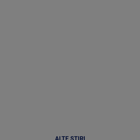
Stirile PRO
TV # 13.00 -
07 August
2026
MAI
MULTE
DETALII
50:53
ALTE ȘTIRI