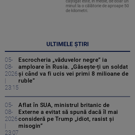
câștigat este, în medie, de doar un
minut la o călătorie de aproape 50
de kilometri.
ULTIMELE ȘTIRI
05-
Escrocheria „văduvelor negre” ia
08-
amploare în Rusia. „Găsește-ți un soldat
2026
și când va fi ucis vei primi 8 milioane de
|
ruble”
23:15
05-
Aflat în SUA, ministrul britanic de
08-
Externe a evitat să spună dacă îl mai
2026
consideră pe Trump „idiot, rasist și
|
misogin”
23:07