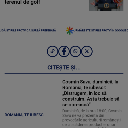
terenul de golf
UGĂ ȘTIRILE PROTV CA SURSĂ PREFERATĂ
URMĂREȘTE ȘTIRILE PROTV ÎN GOOGLE 
CITEȘTE ȘI...
Cosmin Savu, duminică, la
România, te iubesc!:
„Distrugem, în loc să
construim. Asta trebuie să
se oprească”
Duminică, de la ora 18:00, Cosmin
ROMANIA, TE IUBESC!
Savu ne va prezenta din
provocările agriculturii românești -
de la scăderea producției unor