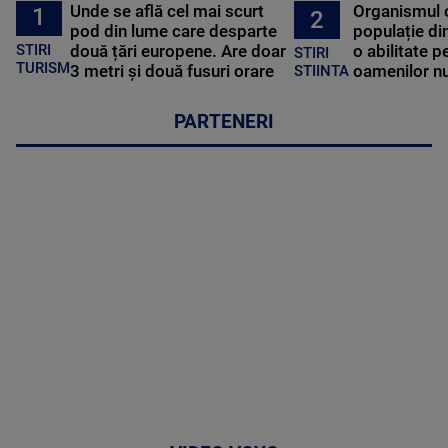
Unde se află cel mai scurt
Organismul 
1
2
pod din lume care desparte
populație di
STIRI
două țări europene. Are doar
o abilitate p
STIRI
TURISM
3 metri și două fusuri orare
oamenilor nu
STIINTA
PARTENERI