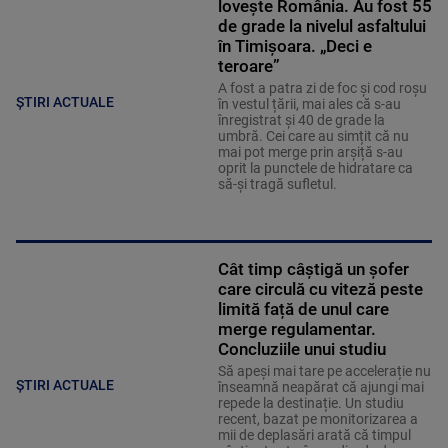
lovește România. Au fost 55
de grade la nivelul asfaltului
în Timișoara. „Deci e
teroare”
A fost a patra zi de foc și cod roșu
ȘTIRI ACTUALE
în vestul țării, mai ales că s-au
înregistrat și 40 de grade la
umbră. Cei care au simțit că nu
mai pot merge prin arșiță s-au
oprit la punctele de hidratare ca
să-și tragă sufletul.
Cât timp câștigă un șofer
care circulă cu viteză peste
limită față de unul care
merge regulamentar.
Concluziile unui studiu
Să apeși mai tare pe accelerație nu
ȘTIRI ACTUALE
înseamnă neapărat că ajungi mai
repede la destinație. Un studiu
recent, bazat pe monitorizarea a
mii de deplasări arată că timpul