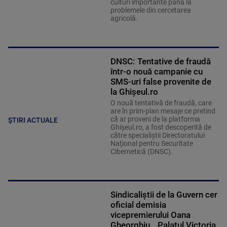
culturi importante până la
problemele din cercetarea
agricolă.
DNSC: Tentative de fraudă
într-o nouă campanie cu
SMS-uri false provenite de
la Ghişeul.ro
O nouă tentativă de fraudă, care
are în prim-plan mesaje ce pretind
că ar proveni de la platforma
ȘTIRI ACTUALE
Ghişeul.ro, a fost descoperită de
către specialiştii Directoratului
Naţional pentru Securitate
Cibernetică (DNSC).
Sindicaliştii de la Guvern cer
oficial demisia
vicepremierului Oana
Gheorghiu. „Palatul Victoria