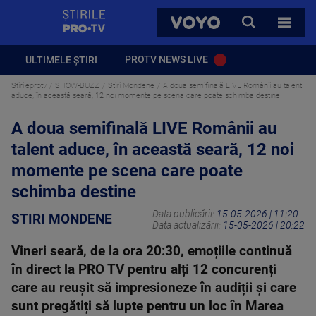
StirilePROTV
CAUTA
VOYO
TOATE 
PROTV NEWS LIVE
ULTIMELE ȘTIRI
Stirileprotv
SHOW-BUZZ
Stiri Mondene
A doua semifinală LIVE Românii au talent
aduce, în această seară, 12 noi momente pe scena care poate schimba destine
A doua semifinală LIVE Românii au
talent aduce, în această seară, 12 noi
momente pe scena care poate
schimba destine
Data publicării:
15-05-2026 | 11:20
STIRI MONDENE
Data actualizării:
15-05-2026 | 20:22
Vineri seară, de la ora 20:30, emoțiile continuă
în direct la PRO TV pentru alți 12 concurenți
care au reușit să impresioneze în audiții și care
sunt pregătiți să lupte pentru un loc în Marea