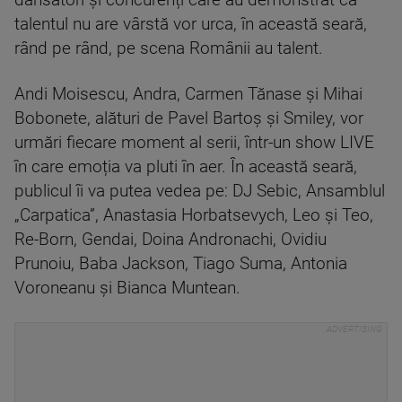
dansatori și concurenți care au demonstrat că
talentul nu are vârstă vor urca, în această seară,
rând pe rând, pe scena Românii au talent.
Andi Moisescu, Andra, Carmen Tănase și Mihai
Bobonete, alături de Pavel Bartoș și Smiley, vor
urmări fiecare moment al serii, într-un show LIVE
în care emoția va pluti în aer. În această seară,
publicul îi va putea vedea pe: DJ Sebic, Ansamblul
„Carpatica”, Anastasia Horbatsevych, Leo și Teo,
Re-Born, Gendai, Doina Andronachi, Ovidiu
Prunoiu, Baba Jackson, Tiago Suma, Antonia
Voroneanu și Bianca Muntean.