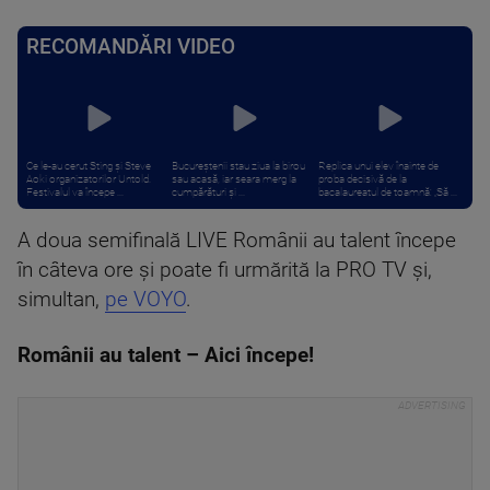
RECOMANDĂRI VIDEO
Ce le-au cerut Sting și Steve
Bucureștenii stau ziua la birou
Replica unui elev înainte de
Aoki organizatorilor Untold.
sau acasă, iar seara merg la
proba decisivă de la
Festivalul va începe ...
cumpărături și ...
bacalaureatul de toamnă: „Să ...
A doua semifinală LIVE Românii au talent începe
în câteva ore și poate fi urmărită la PRO TV și,
simultan,
pe VOYO
.
Românii au talent – Aici începe!