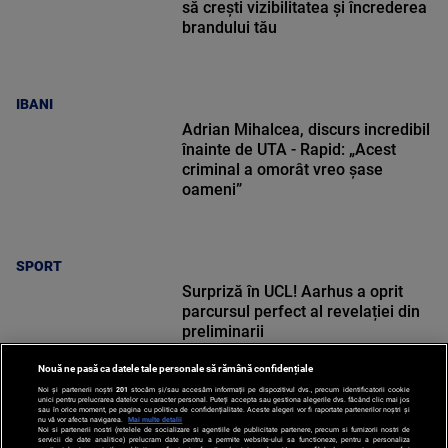
să crești vizibilitatea și încrederea
brandului tău
IBANI
Adrian Mihalcea, discurs incredibil
înainte de UTA - Rapid: „Acest
criminal a omorât vreo șase
oameni”
SPORT
Surpriză în UCL! Aarhus a oprit
parcursul perfect al revelației din
preliminarii
Nouă ne pasă ca datele tale personale să rămână confidențiale
Noi și partenerii noștri
201
stocăm și/sau accesăm informații pe dispozitivul dvs., precum identificatorii cookie
unici pentru prelucrarea datelor cu caracter personal. Puteți accepta sau gestiona alegerile dvs. făcând clic mai jos
sau în orice moment, pe pagina cu politica de confidențialitate. Aceste alegeri vor fi raportate partenerilor noștri și
nu vă vor afecta navigarea.
Mai multe detalii
SPORT
Noi si partenerii nostri (retelele de socializare si agentiile de publicitate partenere, precum si furnizorii nostri de
servicii de date analitice) prelucram date pentru a permite website-ului sa functioneze, pentru a personaliza