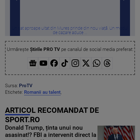
Un sat aproape uitat din Mureș prinde din nou viață. Un modul
C
de cazare aduce ...
Urmărește
Știrile PRO TV
pe canalul de social media preferat:
Sursa:
ProTV
Etichete:
Romanii au talent
,
ARTICOL RECOMANDAT DE
SPORT.RO
Donald Trump, ținta unui nou
asasinat!? FBI a intervenit direct la