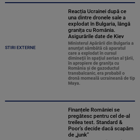
Reacția Ucrainei după ce
una dintre dronele sale a
explodat în Bulgaria, lângă
granița cu România.
Asigurările date de Kiev
Ministerul Apărării din Bulgaria a
STIRI EXTERNE
anunţat sâmbătă că aparatul
care a explodat în cursul
dimineţii în spaţiul aerian al ţării,
în apropiere de graniţa cu
România şi de gazoductul
transbalcanic, era probabil o
dronă momeală ucraineană de tip
Maya.
Finanțele României se
pregătesc pentru cel de-al
treilea test. Standard &
Poor’s decide dacă scapăm
de „junk”