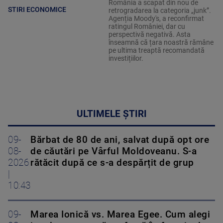
România a scapat din nou de
STIRI ECONOMICE
retrogradarea la categoria „junk”.
Agenția Moody's, a reconfirmat
ratingul României, dar cu
perspectivă negativă. Asta
înseamnă că țara noastră rămâne
pe ultima treaptă recomandată
investițiilor.
ULTIMELE ȘTIRI
09-
Bărbat de 80 de ani, salvat după opt ore
08-
de căutări pe Vârful Moldoveanu. S-a
2026
rătăcit după ce s-a despărțit de grup
|
10:43
09-
Marea Ionică vs. Marea Egee. Cum alegi