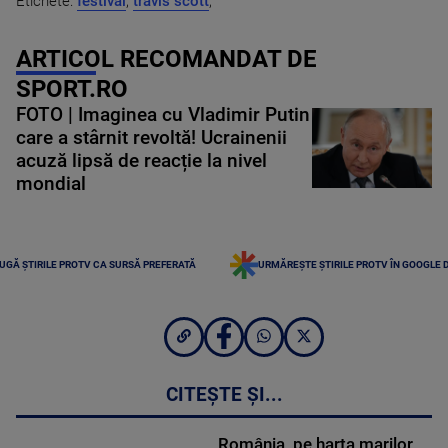
Etichete:
festival
,
travis scott
,
ARTICOL RECOMANDAT DE
SPORT.RO
FOTO | Imaginea cu Vladimir Putin
care a stârnit revoltă! Ucrainenii
acuză lipsă de reacție la nivel
mondial
UGĂ ȘTIRILE PROTV CA SURSĂ PREFERATĂ
URMĂREȘTE ȘTIRILE PROTV ÎN GOOGLE 
CITEȘTE ȘI...
România, pe harta marilor