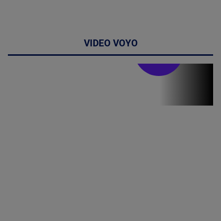
VIDEO VOYO
Stirile PRO TV
Stirile PRO
TV # 19.00 -
8 August
2026
MAI