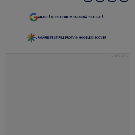
ADAUGĂ ȘTIRILE PROTV CA SURSĂ PREFERATĂ
URMĂREȘTE ȘTIRILE PROTV ÎN GOOGLE DISCOVER