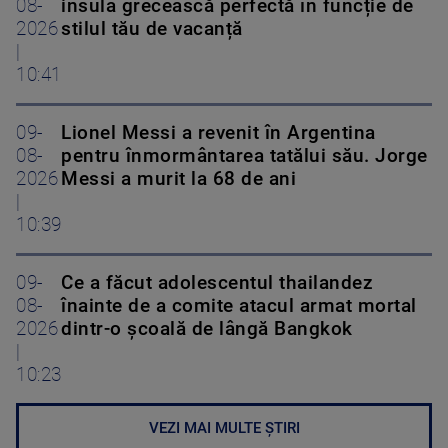
08-
insula grecească perfectă în funcție de
2026
stilul tău de vacanță
|
10:41
09-
Lionel Messi a revenit în Argentina
08-
pentru înmormântarea tatălui său. Jorge
2026
Messi a murit la 68 de ani
|
10:39
09-
Ce a făcut adolescentul thailandez
08-
înainte de a comite atacul armat mortal
2026
dintr-o școală de lângă Bangkok
|
10:23
VEZI MAI MULTE ȘTIRI