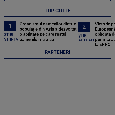
TOP CITITE
Organismul oamenilor dintr-o
Victorie p
1
2
populație din Asia a dezvoltat
Europeană
o abilitate pe care restul
obligată d
STIRI
ȘTIRI
oamenilor nu o au
permită au
STIINTA
ACTUALE
la EPPO
PARTENERI