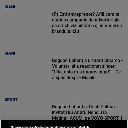
IBANI
(P) Ești antreprenor? Află cum te
ajută o campanie de advertoriale
să crești vizibilitatea și încrederea
brandului tău
IBANI
Bogdan Lobonț a urmărit Dinamo -
Voluntari și a reacționat sincer:
”Uite, asta m-a impresionat!” + Ce
a spus despre Mazilu
SPORT
Bogdan Lobonț și Cristi Pulhac,
invitații lui Andru Nenciu la
Matinal, ACUM, pe VOYO SPORT 1
Nouă ne pasă ca datele tale personale să rămână confidențiale