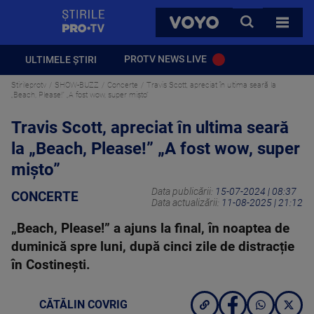
StirilePROTV
CAUTA
VOYO
TOATE 
PROTV NEWS LIVE
ULTIMELE ȘTIRI
Stirileprotv
SHOW-BUZZ
Concerte
Travis Scott, apreciat în ultima seară la
„Beach, Please!” „A fost wow, super mișto”
Travis Scott, apreciat în ultima seară
la „Beach, Please!” „A fost wow, super
mișto”
Data publicării:
15-07-2024 | 08:37
CONCERTE
Data actualizării:
11-08-2025 | 21:12
„Beach, Please!” a ajuns la final, în noaptea de
duminică spre luni, după cinci zile de distracție
în Costinești.
CĂTĂLIN COVRIG