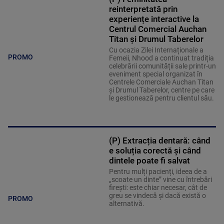
reinterpretată prin
experiențe interactive la
Centrul Comercial Auchan
Titan și Drumul Taberelor
Cu ocazia Zilei Internaționale a
PROMO
Femeii, Nhood a continuat tradiția
celebrării comunității sale printr-un
eveniment special organizat în
Centrele Comerciale Auchan Titan
și Drumul Taberelor, centre pe care
le gestionează pentru clientul său.
(P) Extracția dentară: când
e soluția corectă și când
dintele poate fi salvat
Pentru mulți pacienți, ideea de a
„scoate un dinte” vine cu întrebări
firești: este chiar necesar, cât de
greu se vindecă și dacă există o
PROMO
alternativă.