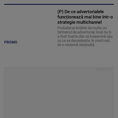
(P) De ce advertorialele
funcționează mai bine într-o
strategie multichannel
Probabil ai întâlnit de multe ori
termenul de
advertorial
, însă nu ți-
a fost foarte clar ce înseamnă sau
cu ce se deosebește, în mod real,
PROMO
de o reclamă obișnuită.