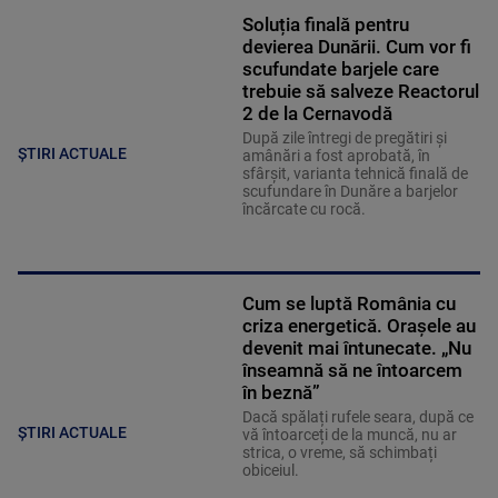
Soluția finală pentru
devierea Dunării. Cum vor fi
scufundate barjele care
trebuie să salveze Reactorul
2 de la Cernavodă
După zile întregi de pregătiri și
ȘTIRI ACTUALE
amânări a fost aprobată, în
sfârșit, varianta tehnică finală de
scufundare în Dunăre a barjelor
încărcate cu rocă.
Cum se luptă România cu
criza energetică. Orașele au
devenit mai întunecate. „Nu
înseamnă să ne întoarcem
în beznă”
Dacă spălați rufele seara, după ce
ȘTIRI ACTUALE
vă întoarceți de la muncă, nu ar
strica, o vreme, să schimbați
obiceiul.