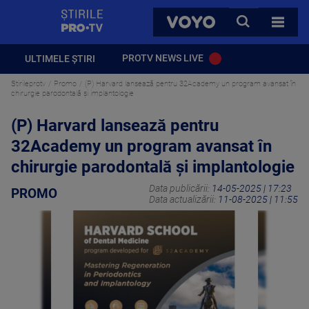
StirilePROTV
CAUTA
VOYO
TOATE 
PROTV NEWS LIVE
ULTIMELE ȘTIRI
Stirileprotv
Promo
(P) Harvard lansează pentru 32Academy un program avansat în
chirurgie parodontală și implantologie
(P) Harvard lansează pentru
32Academy un program avansat în
chirurgie parodontală și implantologie
Data publicării:
14-05-2025 | 17:23
PROMO
Data actualizării:
11-08-2025 | 11:55