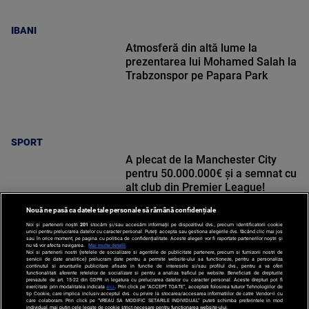
IBANI
Atmosferă din altă lume la
prezentarea lui Mohamed Salah la
Trabzonspor pe Papara Park
SPORT
A plecat de la Manchester City
pentru 50.000.000€ și a semnat cu
alt club din Premier League!
Nouă ne pasă ca datele tale personale să rămână confidențiale
Noi și partenerii noștri
201
stocăm și/sau accesăm informații pe dispozitivul dvs., precum identificatorii cookie
unici pentru prelucrarea datelor cu caracter personal. Puteți accepta sau gestiona alegerile dvs. făcând clic mai jos
sau în orice moment, pe pagina cu politica de confidențialitate. Aceste alegeri vor fi raportate partenerilor noștri și
nu vă vor afecta navigarea.
Mai multe detalii
SPORT
Noi si partenerii nostri (retelele de socializare si agentiile de publicitate partenere, precum si furnizorii nostri de
servicii de date analitice) prelucram date pentru a permite website-ului sa functioneze, pentru a personaliza
continutul si anunturile publicitare afisate in functie de interesele si/sau profilul dvs., pentru a va oferi
functionalitati aferente retelelor de socializare si pentru a analiza traficul pe website. Beneficiati de drepturile
prevazute de art. 15-22 din GDPR in legatura cu prelucrarea datelor cu caracter personal. Aceste drepturi pot fi
exercitate prin modalitatea indicata
aici
. Prin click pe “ACCEPT TOATE”, acceptati folosirea tuturor Tehnologiilor de
tip Cookie, care implica inclusiv acceptul dvs. cu privire la stocarea/accesarea informatiilor de catre Vendor-ii cu
care colaboram. Prin click pe “VREAU SA MODIFIC SETARILE INDIVIDUAL” puteti schimba preferintele in mod
individual, mai putin cele legate de cookie strict necesare pentru functionarea website-ului.