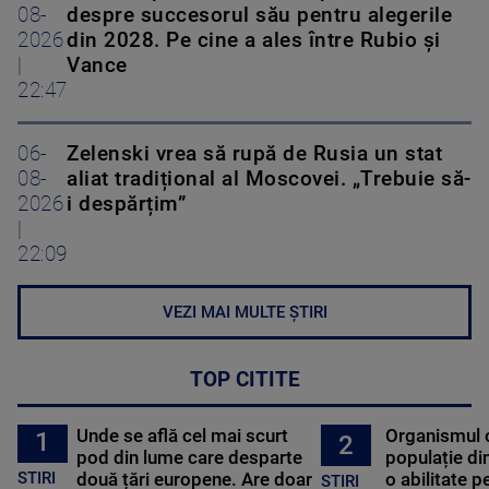
08-
despre succesorul său pentru alegerile
2026
din 2028. Pe cine a ales între Rubio și
|
Vance
22:47
06-
Zelenski vrea să rupă de Rusia un stat
08-
aliat tradițional al Moscovei. „Trebuie să-
2026
i despărțim”
|
22:09
VEZI MAI MULTE ȘTIRI
TOP CITITE
Unde se află cel mai scurt
Organismul 
1
2
pod din lume care desparte
populație di
STIRI
două țări europene. Are doar
o abilitate p
STIRI