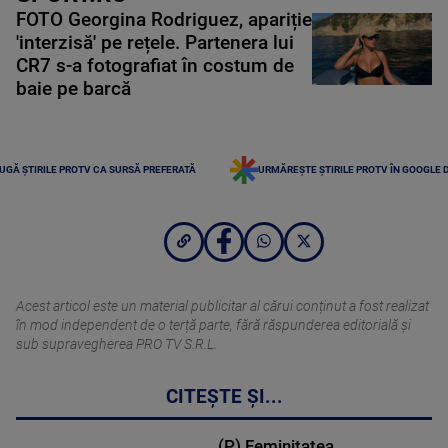
FOTO Georgina Rodriguez, apariție
'interzisă' pe rețele. Partenera lui
CR7 s-a fotografiat în costum de
baie pe barcă
UGĂ ȘTIRILE PROTV CA SURSĂ PREFERATĂ
URMĂREȘTE ȘTIRILE PROTV ÎN GOOGLE 
Acest articol este un material publicitar al cărui conținut a fost realizat
în mod independent de o terță parte, fără răspunderea editorială şi
sub supravegherea PRO TV S.R.L.
CITEȘTE ȘI...
(P) Feminitatea