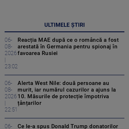
ULTIMELE ȘTIRI
06-
Reacția MAE după ce o româncă a fost
08-
arestată în Germania pentru spionaj în
2026
favoarea Rusiei
|
23:02
06-
Alerta West Nile: două persoane au
08-
murit, iar numărul cazurilor a ajuns la
2026
10. Măsurile de protecție împotriva
|
țânțarilor
22:51
06-
Ce le-a spus Donald Trump donatorilor