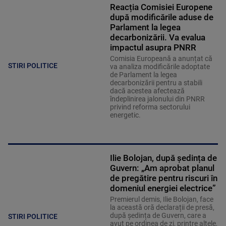
Reacția Comisiei Europene
după modificările aduse de
Parlament la legea
decarbonizării. Va evalua
impactul asupra PNRR
Comisia Europeană a anunțat că
STIRI POLITICE
va analiza modificările adoptate
de Parlament la legea
decarbonizării pentru a stabili
dacă acestea afectează
îndeplinirea jalonului din PNRR
privind reforma sectorului
energetic.
Ilie Bolojan, după ședința de
Guvern: „Am aprobat planul
de pregătire pentru riscuri în
domeniul energiei electrice”
Premierul demis, Ilie Bolojan, face
la această oră declarații de presă,
după ședința de Guvern, care a
STIRI POLITICE
avut pe ordinea de zi, printre altele,