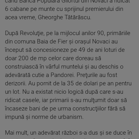
când Banca Populară Gilortul din Novaci a ridicat
6 cabane pe munte cu sprijinul premierului din
acea vreme, Gheorghe Tătărăscu.
După Revoluţie, pe la mijlocul anilor 90, primăriile
din comuna Baia de Fier şi oraşul Novaci au
început să concesioneze pe 49 de ani loturi de
doar 200 de mp celor care doreau să
construiască în vârful muntelui şi au deschis o
adevărată cutie a Pandorei. Preţurile au fost
derizorii. Au pornit de la 35 de dolari pe an pentru
un lot. Nu a existat nicio logică după care s-au
ridicat casele, iar primarii s-au mulţumit doar să
încaseze bani de pe urma construcţiilor fără să
impună şi norme de urbanism.
Mai mult, un adevărat război s-a dus şi se duce în