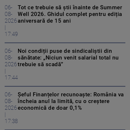
06-
Tot ce trebuie să știi înainte de Summer
08-
Well 2026. Ghidul complet pentru ediția
2026
aniversară de 15 ani
|
17:49
06-
Noi condiții puse de sindicaliștii din
08-
sănătate: „Niciun venit salarial total nu
2026
trebuie să scadă”
|
17:44
06-
Șeful Finanțelor recunoaște: România va
08-
încheia anul la limită, cu o creștere
2026
economică de doar 0,1%
|
17:38