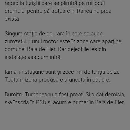
reped la turiştii care se plimbă pe mijlocul
drumului pentru că trotuare în Rânca nu prea
există
Singura staţie de epurare în care se aude
zumzetului unui motor este în zona care aparţine
comunei Baia de Fier. Dar dejecţiile ies din
instalaţie aşa cum intră.
Iarna, în staţiune sunt şi zece mii de turişti pe zi.
Toată mizeria produsă e aruncată în pădure.
Dumitru Turbăceanu a fost preot. Şi-a dat demisia,
s-a înscris în PSD şi acum e primar în Baia de Fier.