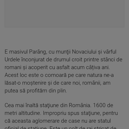
E masivul Parâng, cu munţii Novaciului şi vârful
Urdele înconjurat de drumul croit printre stânci de
romani şi acoperit cu asfalt acum câțiva ani.
Acest loc este o comoară pe care natura ne-a
lăsat-o moştenire şi de care noi, românii, am
putea să profităm din plin.
Cea mai înaltă staţiune din România. 1600 de
metri altitudine. Impropriu spus staţiune, pentru
că aceasta aglomerare de case nu are statul
oficial de staţiune. Este un colţ de rai stricat de