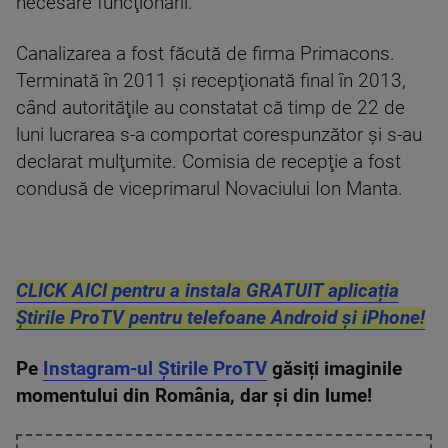
necesare funcţionării.
Canalizarea a fost făcută de firma Primacons.
Terminată în 2011 şi recepţionată final în 2013,
când autorităţile au constatat că timp de 22 de
luni lucrarea s-a comportat corespunzător şi s-au
declarat mulţumite. Comisia de recepţie a fost
condusă de viceprimarul Novaciului Ion Manta.
CLICK AICI pentru a instala GRATUIT aplicația
Știrile ProTV pentru telefoane Android și iPhone!
Pe
Instagram-ul Știrile ProTV
găsiți imaginile
momentului din România, dar și din lume!