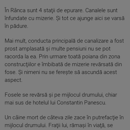
În Rânca sunt 4 staţii de epurare. Canalele sunt
înfundate cu mizerie. Şi tot ce ajunge aici se varsă
în pădure.
Mai mult, conducta principală de canalizare a fost
prost amplasată şi multe pensiuni nu se pot
racorda la ea. Prin urmare toată poiana din zona
construcţiilor e îmbibată de mizerie revărsată din
fose. Şi nimeni nu se fereşte să ascundă acest
aspect.
Fosele se revărsă şi pe mijlocul drumului, chiar
mai sus de hotelul lui Constantin Panescu.
Un câine mort de câteva zile zace în putrefacţie în
mijlocul drumului. Fraţii lui, rămaşi în viaţă, se