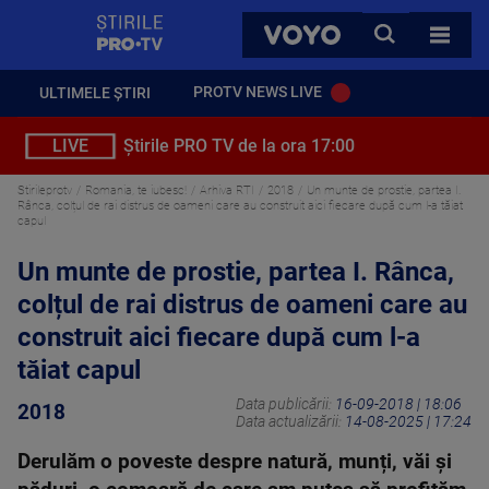
StirilePROTV
CAUTA
VOYO
TOATE 
PROTV NEWS LIVE
ULTIMELE ȘTIRI
LIVE
Știrile PRO TV de la ora 17:00
Stirileprotv
Romania, te iubesc!
Arhiva RTI
2018
Un munte de prostie, partea I.
Rânca, colțul de rai distrus de oameni care au construit aici fiecare după cum l-a tăiat
capul
Un munte de prostie, partea I. Rânca,
colțul de rai distrus de oameni care au
construit aici fiecare după cum l-a
tăiat capul
Data publicării:
16-09-2018 | 18:06
2018
Data actualizării:
14-08-2025 | 17:24
Derulăm o poveste despre natură, munți, văi și