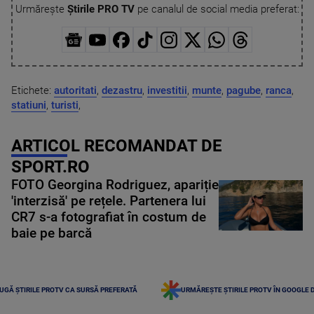
Urmărește
Știrile PRO TV
pe canalul de social media preferat:
Etichete:
autoritati
,
dezastru
,
investitii
,
munte
,
pagube
,
ranca
,
statiuni
,
turisti
,
ARTICOL RECOMANDAT DE
SPORT.RO
FOTO Georgina Rodriguez, apariție
'interzisă' pe rețele. Partenera lui
CR7 s-a fotografiat în costum de
baie pe barcă
UGĂ ȘTIRILE PROTV CA SURSĂ PREFERATĂ
URMĂREȘTE ȘTIRILE PROTV ÎN GOOGLE 