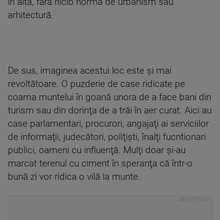
în alta, fără nicio normă de urbanism sau
arhitectură.
De sus, imaginea acestui loc este şi mai
revoltătoare. O puzderie de case ridicate pe
coama muntelui în goană unora de a face bani din
turism sau din dorinţa de a trăi în aer curat. Aici au
case parlamentari, procurori, angajaţi ai serviciilor
de informaţii, judecători, poliţişti, înalţi fucntionari
publici, oameni cu influenţă. Mulţi doar şi-au
marcat terenul cu ciment în speranţa că într-o
bună zi vor ridica o vilă la munte.