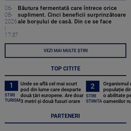
06-
Băutura fermentată care întrece orice
08-
supliment. Cinci beneficii surprinzătoare
2026
ale borșului de casă. Din ce se face
|
17:37
VEZI MAI MULTE ȘTIRI
TOP CITITE
Unde se află cel mai scurt
Organismul 
1
2
pod din lume care desparte
populație di
STIRI
două țări europene. Are doar
o abilitate p
STIRI
TURISM
3 metri și două fusuri orare
oamenilor nu
STIINTA
PARTENERI