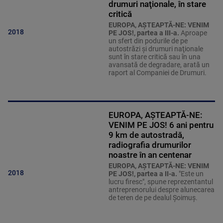
drumuri naţionale, în stare
critică
EUROPA, AŞTEAPTĂ-NE: VENIM
2018
PE JOS!, partea a III-a.
Aproape
un sfert din podurile de pe
autostrăzi şi drumuri naţionale
sunt în stare critică sau în una
avansată de degradare, arată un
raport al Companiei de Drumuri.
EUROPA, AŞTEAPTĂ-NE:
VENIM PE JOS! 6 ani pentru
9 km de autostradă,
radiografia drumurilor
noastre în an centenar
EUROPA, AŞTEAPTĂ-NE: VENIM
2018
PE JOS!, partea a II-a.
"Este un
lucru firesc", spune reprezentantul
antreprenorului despre alunecarea
de teren de pe dealul Şoimuş.