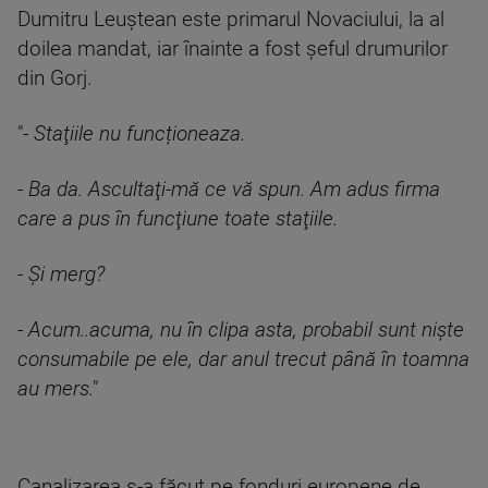
Dumitru Leuştean este primarul Novaciului, la al
doilea mandat, iar înainte a fost şeful drumurilor
din Gorj.
"-
Staţiile nu funcționeaza.
- Ba da. Ascultaţi-mă ce vă spun. Am adus firma
care a pus în funcţiune toate staţiile.
- Şi merg?
- Acum..acuma, nu în clipa asta, probabil sunt nişte
consumabile pe ele, dar anul trecut până în toamna
au mers."
Canalizarea s-a făcut pe fonduri europene de