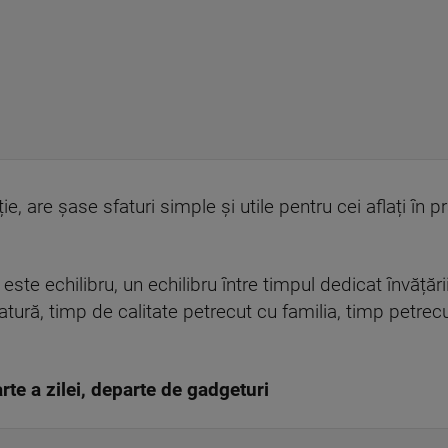
ie, are șase sfaturi simple și utile pentru cei aflați în
ste echilibru, un echilibru între timpul dedicat învățări
tură, timp de calitate petrecut cu familia, timp petrecut
arte a zilei, departe de gadgeturi