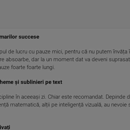
 marilor succese
ul de lucru cu pauze mici, pentru că nu putem învăța î
re absoarbe, dar la un moment dat va deveni suprasatu
uze foarte foarte lungi.
cheme și sublinieri pe text
line în aceeași zi. Chiar este recomandat. Depinde de s
gență matematică, alții pe inteligență vizuală, au nevoie
ivați