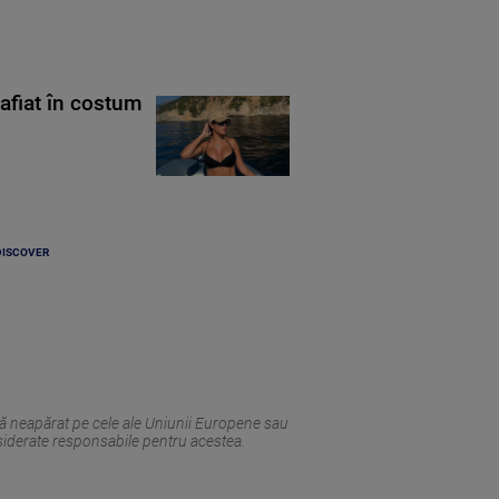
rafiat în costum
DISCOVER
tă neapărat pe cele ale Uniunii Europene sau
siderate responsabile pentru acestea.