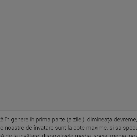
ază în genere în prima parte (a zilei), dimineața devrem
ile noastre de învățare sunt la cote maxime, și să spec
agă de la învățare: dispozitivele media, social media, poa