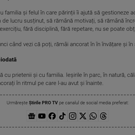
familia și felul în care părinții îi ajută să gestioneze ac
de lucru susținut, să rămână motivați, să rămână încrez
exercițiu, fără disciplină, fără repetare, nu se poate obț
tunci când vezi că poți, rămâi ancorat în în învățare și î
ciodată
 prietenii și cu familia. Ieșirile în parc, în natură, că
orați în ritmul pe care l-au avut și înainte.
Urmărește
Știrile PRO TV
pe canalul de social media preferat: