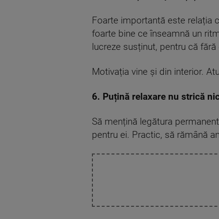
Foarte importantă este relația cu 
foarte bine ce înseamnă un ritm 
lucreze susținut, pentru că fără 
Motivația vine și din interior. A
6. Puțină relaxare nu strică ni
Să mențină legătura permanentă cu
pentru ei. Practic, să rămână anc