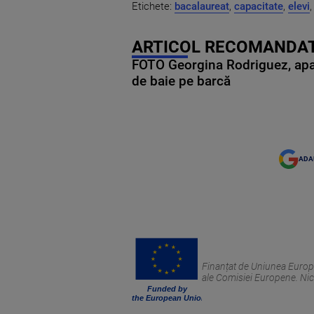
Etichete:
bacalaureat
,
capacitate
,
elevi
ARTICOL RECOMANDAT
FOTO Georgina Rodriguez, apariț
de baie pe barcă
ADA
Finanțat de Uniunea Europea
ale Comisiei Europene. Nic
Funded by
the European Union