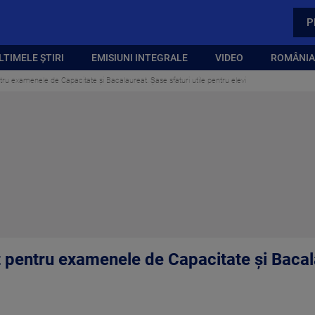
P
LTIMELE ȘTIRI
EMISIUNI INTEGRALE
VIDEO
ROMÂNIA,
ru examenele de Capacitate și Bacalaureat. Șase sfaturi utile pentru elevi
 pentru examenele de Capacitate și Bacala