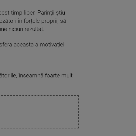
est timp liber. Părinții știu
ători în forțele proprii, să
ine niciun rezultat.
n sfera aceasta a motivației.
lătoriile, înseamnă foarte mult