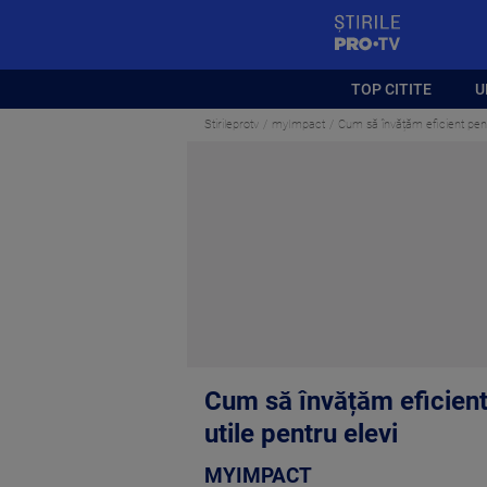
StirilePROTV
TOP CITITE
U
Stirileprotv
myImpact
Cum să învățăm eficient pent
Cum să învățăm eficient
utile pentru elevi
MYIMPACT