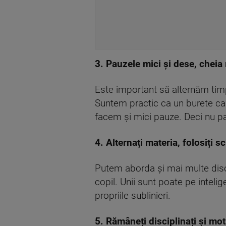
3. Pauzele mici și dese, cheia
Este important să alternăm timp
Suntem practic ca un burete ca
facem și mici pauze. Deci nu pa
4. Alternați materia, folosiți s
Putem aborda și mai multe discip
copil. Unii sunt poate pe inteli
propriile sublinieri.
5. Rămâneți disciplinați și mot