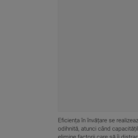
Eficiența în învățare se realize
odihnită, atunci când capacităț
elimine factorii care să îi distr