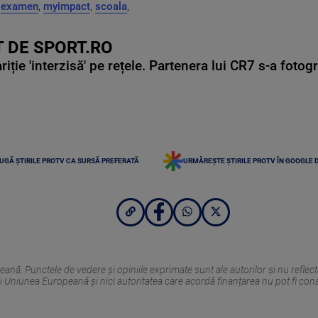
,
examen
,
myimpact
,
scoala
,
 DE SPORT.RO
ie 'interzisă' pe rețele. Partenera lui CR7 s-a fotog
UGĂ ȘTIRILE PROTV CA SURSĂ PREFERATĂ
URMĂREȘTE ȘTIRILE PROTV ÎN GOOGLE 
nă. Punctele de vedere și opiniile exprimate sunt ale autorilor și nu reflec
i Uniunea Europeană și nici autoritatea care acordă finanțarea nu pot fi con