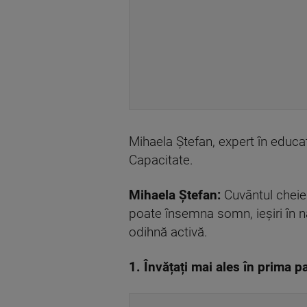
Mihaela Ștefan, expert în educaț
Capacitate.
Mihaela Ștefan:
Cuvântul cheie e
poate însemna somn, ieșiri în na
odihnă activă.
1. Învățați mai ales în prima p