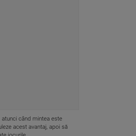
e, atunci când mintea este
uleze acest avantaj, apoi să
te jocurile.