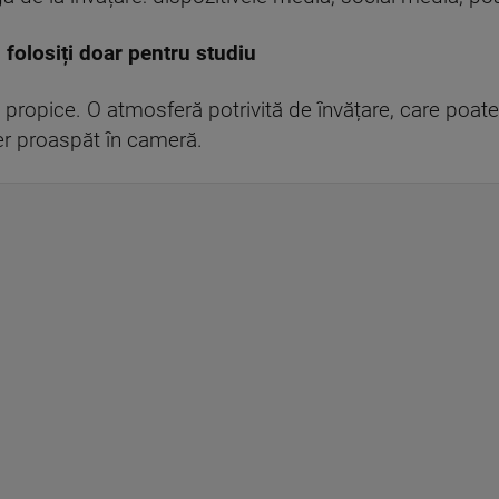
l folosiți doar pentru studiu
ru propice. O atmosferă potrivită de învățare, care poa
er proaspăt în cameră.