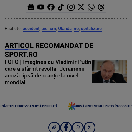
Etichete:
accident
,
ciclism
,
Olanda
,
rio
,
spitalizare
,
ARTICOL RECOMANDAT DE
SPORT.RO
FOTO | Imaginea cu Vladimir Putin
care a stârnit revoltă! Ucrainenii
acuză lipsă de reacție la nivel
mondial
UGĂ ȘTIRILE PROTV CA SURSĂ PREFERATĂ
URMĂREȘTE ȘTIRILE PROTV ÎN GOOGLE 