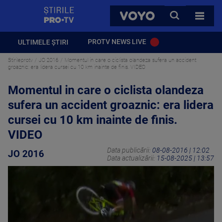
StirilePROTV
CAUTA
VOYO
TOATE 
PROTV NEWS LIVE
ULTIMELE ȘTIRI
Stirileprotv
JO 2016
Momentul in care o ciclista olandeza sufera un accident
groaznic: era lidera cursei cu 10 km inainte de finis. VIDEO
Momentul in care o ciclista olandeza
sufera un accident groaznic: era lidera
cursei cu 10 km inainte de finis.
VIDEO
Data publicării:
08-08-2016 | 12:02
JO 2016
Data actualizării:
15-08-2025 | 13:57