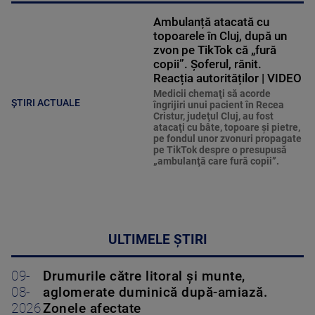
Ambulanță atacată cu
topoarele în Cluj, după un
zvon pe TikTok că „fură
copii”. Șoferul, rănit.
Reacția autorităților | VIDEO
Medicii chemaţi să acorde
ȘTIRI ACTUALE
îngrijiri unui pacient în Recea
Cristur, judeţul Cluj, au fost
atacaţi cu bâte, topoare şi pietre,
pe fondul unor zvonuri propagate
pe TikTok despre o presupusă
„ambulanţă care fură copii”.
ULTIMELE ȘTIRI
09-
Drumurile către litoral și munte,
08-
aglomerate duminică după-amiază.
2026
Zonele afectate