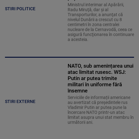
Ministrul interimar al Apărării,
STIRI POLITICE
Radu Miruţă, dar şi al
Transporturilor, a anunţat că
nivelul Dunării a crescut cu 8
centimetri în zona centralei
nucleare de la Cernavodă, ceea ce
asigură funcţionarea în continuare
a acesteia.
NATO, sub amenințarea unui
atac limitat rusesc. WSJ:
Putin ar putea trimite
militari în uniforme fără
însemne
Serviciile de informații americane
STIRI EXTERNE
au avertizat că președintele rus
Vladimir Putin ar putea pune la
încercare NATO printr-un atac
limitat asupra unui stat membru în
următorii ani.