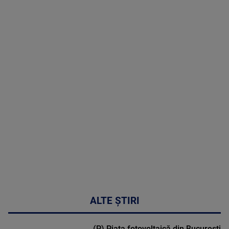
09 August
2026
MAI
MULTE
DETALII
02:33:45
ALTE ȘTIRI
(P) Piața fotovoltaică din București