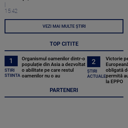
|
15:42
VEZI MAI MULTE ȘTIRI
TOP CITITE
Organismul oamenilor dintr-o
Victorie p
1
2
populație din Asia a dezvoltat
Europeană
o abilitate pe care restul
obligată d
STIRI
ȘTIRI
oamenilor nu o au
permită au
STIINTA
ACTUALE
la EPPO
PARTENERI