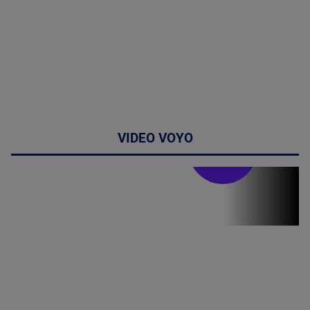
VIDEO VOYO
Stirile PRO TV
Stirile PRO
TV # 07.00 -