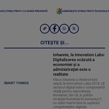
UGĂ ȘTIRILE PROTV CA SURSĂ PREFERATĂ
URMĂREȘTE ȘTIRILE PROTV ÎN GOOGLE 
CITEȘTE ȘI...
Iohannis, la Innovation Labs:
Digitalizarea scăzută a
economiei şi a
administraţiei este o
realitate
Klaus Iohannis a declarat luni
SMART THINGS
seară, la Innovation Labs 2018, că
sectorul digital este o componentă
vitală pentru dezvoltarea
României, dar că, în pofida
evoluţiei României în domeniul IT,
nu stăm foarte bine la capitolul
competenţelor digitale.