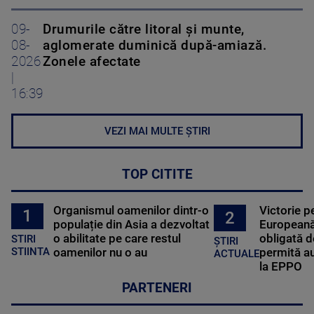
09-
Drumurile către litoral și munte,
08-
aglomerate duminică după-amiază.
2026
Zonele afectate
|
16:39
VEZI MAI MULTE ȘTIRI
TOP CITITE
Organismul oamenilor dintr-o
Victorie p
1
2
populație din Asia a dezvoltat
Europeană
o abilitate pe care restul
obligată d
STIRI
ȘTIRI
oamenilor nu o au
permită au
STIINTA
ACTUALE
la EPPO
PARTENERI