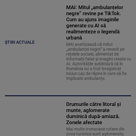
MAI: Mitul „ambulanțelor
negre” revine pe TikTok.
Cum au ajuns imaginile
generate cu AI să
realimenteze o legendă
urbană
ȘTIRI ACTUALE
MAI avertizează că mitul
„ambulanței negre” a revenit pe
rețelele sociale, alimentat de
informații false și imagini create cu
AI. Autoritățile subliniază că în
România nu a fost înregistrat
niciun caz de răpire în care să fie
implicate ambulanțe.
Drumurile către litoral și
munte, aglomerate
duminică după-amiază.
Zonele afectate
Mai multe tronsoane rutiere din
zone turistice sunt aglomerate,