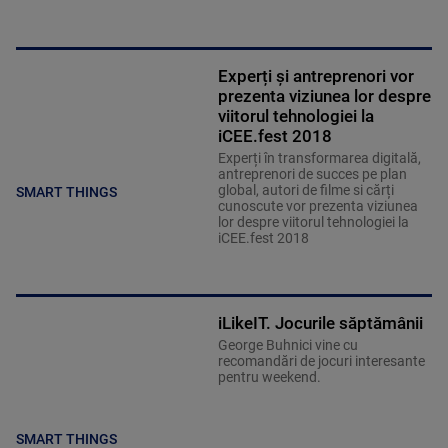
Experți și antreprenori vor
prezenta viziunea lor despre
viitorul tehnologiei la
iCEE.fest 2018
Experți în transformarea digitală,
antreprenori de succes pe plan
global, autori de filme si cărți
SMART THINGS
cunoscute vor prezenta viziunea
lor despre viitorul tehnologiei la
iCEE.fest 2018
iLikeIT. Jocurile săptămânii
George Buhnici vine cu
recomandări de jocuri interesante
pentru weekend.
SMART THINGS