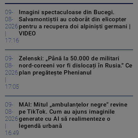
09-
Imagini spectaculoase din Bucegi.
08-
Salvamontiștii au coborât din elicopter
2026
pentru a recupera doi alpiniști germani |
|
VIDEO
17:16
09-
Zelenski: „Până la 50.000 de militari
08-
nord-coreeni vor fi dislocați în Rusia.” Ce
2026
plan pregătește Phenianul
|
17:05
09-
MAI: Mitul „ambulanțelor negre” revine
08-
pe TikTok. Cum au ajuns imaginile
2026
generate cu AI să realimenteze o
|
legendă urbană
16:49