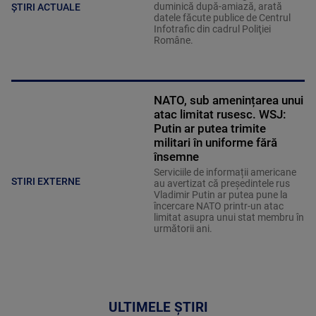
duminică după-amiază, arată
ȘTIRI ACTUALE
datele făcute publice de Centrul
Infotrafic din cadrul Poliţiei
Române.
NATO, sub amenințarea unui
atac limitat rusesc. WSJ:
Putin ar putea trimite
militari în uniforme fără
însemne
Serviciile de informații americane
STIRI EXTERNE
au avertizat că președintele rus
Vladimir Putin ar putea pune la
încercare NATO printr-un atac
limitat asupra unui stat membru în
următorii ani.
ULTIMELE ȘTIRI