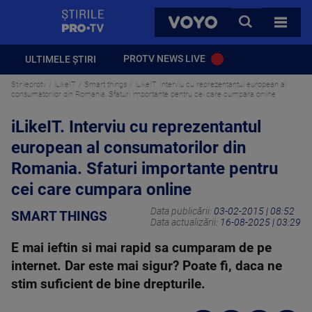
StirilePROTV
CAUTA
VOYO
TOATE 
PROTV NEWS LIVE
ULTIMELE ȘTIRI
Stirileprotv
iLikeIT
Smart things
iLikeIT. Interviu cu reprezentantul european al
consumatorilor din Romania. Sfaturi importante pentru cei care cumpara online
iLikeIT. Interviu cu reprezentantul
european al consumatorilor din
Romania. Sfaturi importante pentru
cei care cumpara online
Data publicării:
03-02-2015 | 08:52
SMART THINGS
Data actualizării:
16-08-2025 | 03:29
E mai ieftin si mai rapid sa cumparam de pe
internet. Dar este mai sigur? Poate fi, daca ne
stim suficient de bine drepturile.