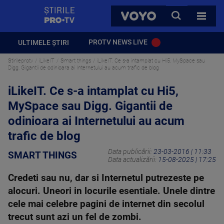
StirilePROTV
CAUTA
VOYO
TOATE 
PROTV NEWS LIVE
ULTIMELE ȘTIRI
Stirileprotv
iLikeIT
Smart things
iLikeIT. Ce s-a intamplat cu Hi5, MySpace sau
Digg. Gigantii de odinioara ai Internetului au acum trafic de blog
iLikeIT. Ce s-a intamplat cu Hi5,
MySpace sau Digg. Gigantii de
odinioara ai Internetului au acum
trafic de blog
Data publicării:
23-03-2016 | 11:33
SMART THINGS
Data actualizării:
15-08-2025 | 17:25
Credeti sau nu, dar si Internetul putrezeste pe
alocuri. Uneori in locurile esentiale. Unele dintre
cele mai celebre pagini de internet din secolul
trecut sunt azi un fel de zombi.