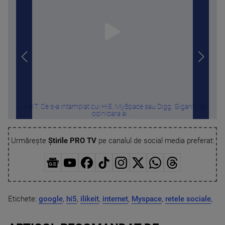
iLikeIT. Ce s-a intamplat cui Hi5, MySpace sau Digg. Gigantii de
odinioara ai ...
Urmărește
Știrile PRO TV
pe canalul de social media preferat:
Etichete:
google
,
hi5
,
ilikeit
,
internet
,
Myspace
,
retele sociale
,