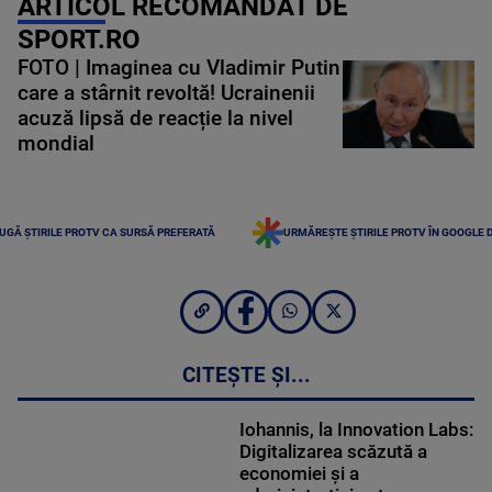
ARTICOL RECOMANDAT DE
SPORT.RO
FOTO | Imaginea cu Vladimir Putin
care a stârnit revoltă! Ucrainenii
acuză lipsă de reacție la nivel
mondial
UGĂ ȘTIRILE PROTV CA SURSĂ PREFERATĂ
URMĂREȘTE ȘTIRILE PROTV ÎN GOOGLE 
CITEȘTE ȘI...
Iohannis, la Innovation Labs:
Digitalizarea scăzută a
economiei şi a