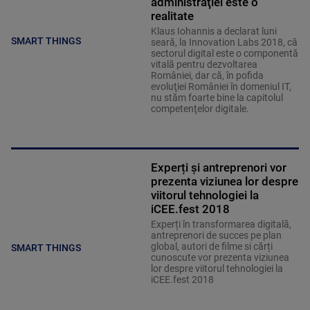
administraţiei este o
realitate
Klaus Iohannis a declarat luni
SMART THINGS
seară, la Innovation Labs 2018, că
sectorul digital este o componentă
vitală pentru dezvoltarea
României, dar că, în pofida
evoluţiei României în domeniul IT,
nu stăm foarte bine la capitolul
competenţelor digitale.
Experți și antreprenori vor
prezenta viziunea lor despre
viitorul tehnologiei la
iCEE.fest 2018
Experți în transformarea digitală,
antreprenori de succes pe plan
global, autori de filme si cărți
SMART THINGS
cunoscute vor prezenta viziunea
lor despre viitorul tehnologiei la
iCEE.fest 2018