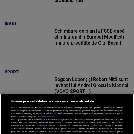
brandului tău
IBANI
Schimbare de plan la FCSB după
eliminarea din Europa! Modificări
majore pregătite de Gigi Becali
SPORT
Bogdan Lobonț și Robert Niță sunt
invitații lui Andrei Grecu la Matinal
(VOYO SPORT 1)
Nouă ne pasă ca datele tale personale să rămână confidențiale
Noi și partenerii noștri
201
stocăm și/sau accesăm informații pe dispozitivul dvs., precum identificatorii cookie
unici pentru prelucrarea datelor cu caracter personal. Puteți accepta sau gestiona alegerile dvs. făcând clic mai jos
sau în orice moment, pe pagina cu politica de confidențialitate. Aceste alegeri vor fi raportate partenerilor noștri și
nu vă vor afecta navigarea.
Mai multe detalii
SPORT
Noi si partenerii nostri (retelele de socializare si agentiile de publicitate partenere, precum si furnizorii nostri de
servicii de date analitice) prelucram date pentru a permite website-ului sa functioneze, pentru a personaliza
continutul si anunturile publicitare afisate in functie de interesele si/sau profilul dvs., pentru a va oferi
functionalitati aferente retelelor de socializare si pentru a analiza traficul pe website. Beneficiati de drepturile
prevazute de art. 15-22 din GDPR in legatura cu prelucrarea datelor cu caracter personal. Aceste drepturi pot fi