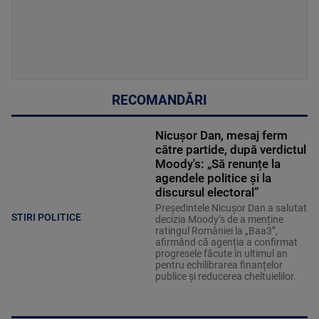
RECOMANDĂRI
Nicușor Dan, mesaj ferm
către partide, după verdictul
Moody's: „Să renunțe la
agendele politice şi la
discursul electoral”
Președintele Nicușor Dan a salutat
STIRI POLITICE
decizia Moody’s de a menține
ratingul României la „Baa3”,
afirmând că agenția a confirmat
progresele făcute în ultimul an
pentru echilibrarea finanțelor
publice și reducerea cheltuielilor.