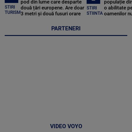
pod din lume care desparte
populație di
STIRI
două țări europene. Are doar
o abilitate p
STIRI
TURISM
3 metri și două fusuri orare
oamenilor nu
STIINTA
PARTENERI
VIDEO VOYO