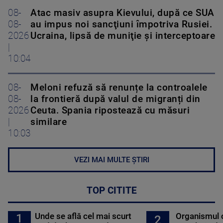
08-
Atac masiv asupra Kievului, după ce SUA
08-
au impus noi sancţiuni împotriva Rusiei.
2026
Ucraina, lipsă de muniţie şi interceptoare
|
10:04
08-
Meloni refuză să renunțe la controalele
08-
la frontieră după valul de migranți din
2026
Ceuta. Spania ripostează cu măsuri
|
similare
10:03
VEZI MAI MULTE ȘTIRI
TOP CITITE
Unde se află cel mai scurt
Organismul 
1
2