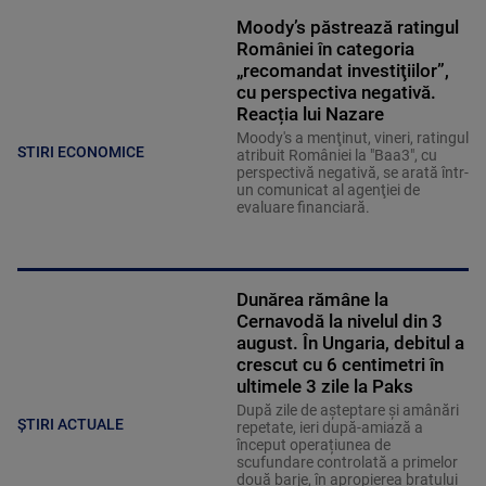
Moody’s păstrează ratingul
României în categoria
„recomandat investiţiilor”,
cu perspectiva negativă.
Reacția lui Nazare
Moody's a menţinut, vineri, ratingul
STIRI ECONOMICE
atribuit României la "Baa3", cu
perspectivă negativă, se arată într-
un comunicat al agenţiei de
evaluare financiară.
Dunărea rămâne la
Cernavodă la nivelul din 3
august. În Ungaria, debitul a
crescut cu 6 centimetri în
ultimele 3 zile la Paks
După zile de așteptare și amânări
ȘTIRI ACTUALE
repetate, ieri după-amiază a
început operațiunea de
scufundare controlată a primelor
două barje, în apropierea brațului