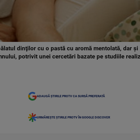
latul dinţilor cu o pastă cu aromă mentolată, dar şi 
nului, potrivit unei cercetări bazate pe studiile reali
ADAUGĂ ȘTIRILE PROTV CA SURSĂ PREFERATĂ
URMĂREȘTE ȘTIRILE PROTV ÎN GOOGLE DISCOVER