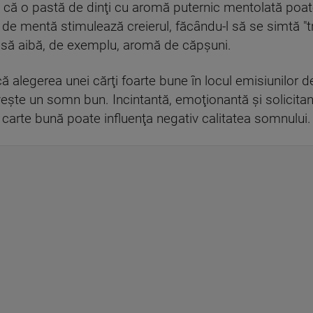
 că o pastă de dinţi cu aromă puternic mentolată poat
 de mentă stimulează creierul, făcându-l să se simtă "
a să aibă, de exemplu, aromă de căpşuni.
că alegerea unei cărţi foarte bune în locul emisiunilor 
veşte un somn bun. Incintantă, emoţionantă şi solicita
 o carte bună poate influenţa negativ calitatea somnului.