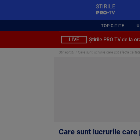
StirilePROTV
TOP CITITE
U
LIVE
Știrile PRO TV de la or
Stirileprotv
Care sunt lucrurile care pot afecta calita
Care sunt lucrurile care