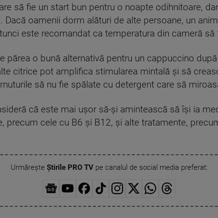
pare să fie un start bun pentru o noapte odihnitoare, da
. Dacă oamenii dorm alături de alte persoane, un an
 atunci este recomandat ca temperatura din cameră să 
te părea o bună alternativă pentru un cappuccino după 
te citrice pot amplifica stimularea mintală şi să creasc
nuturile să nu fie spălate cu detergent care să miroas
nsideră că este mai uşor să-şi amintească să îşi ia m
, precum cele cu B6 şi B12, şi alte tratamente, precum 
Urmărește
Știrile PRO TV
pe canalul de social media preferat: