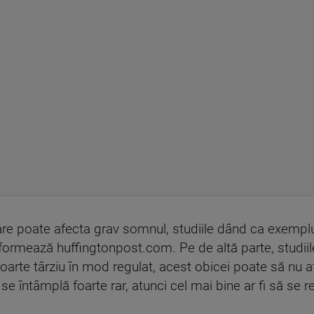
are poate afecta grav somnul, studiile dând ca exempl
 informează huffingtonpost.com. Pe de altă parte, studiil
oarte târziu în mod regulat, acest obicei poate să nu a
se întâmplă foarte rar, atunci cel mai bine ar fi să se r