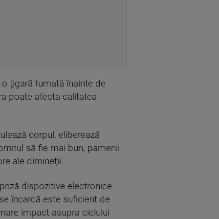
 o ţigară fumată înainte de
ara poate afecta calitatea
mulează corpul, eliberează
somnul să fie mai bun, pamenii
re ale dimineţii.
riză dispozitive electronice
 se încarcă este suficient de
mare impact asupra ciclului