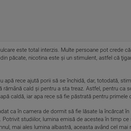
ulcare este total interzis. Multe persoane pot crede că
din păcate, nicotina este şi un stimulent, astfel că ţig
cu apă rece ajută porii să se închidă, dar, totodată, sti
 rămână cald şi pentru a sta treaz. Astfel, pentru ca 
 apă caldă, iar apa rece să fie păstrată pentru primele o
 ca în camera de dormit să fie lăsate la încărcat în p
. Potrivit studiilor, lumina emisă de acestea în timp ce
mnul, mai ales lumina albastră, aceasta având cel mai 