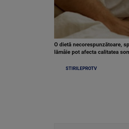
O dietă necorespunzătoare, spă
lămâie pot afecta calitatea som
STIRILEPROTV