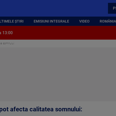
P
LTIMELE ȘTIRI
EMISIUNI INTEGRALE
VIDEO
ROMÂNIA,
a 13:00
tea somnului:
 pot afecta calitatea somnului: