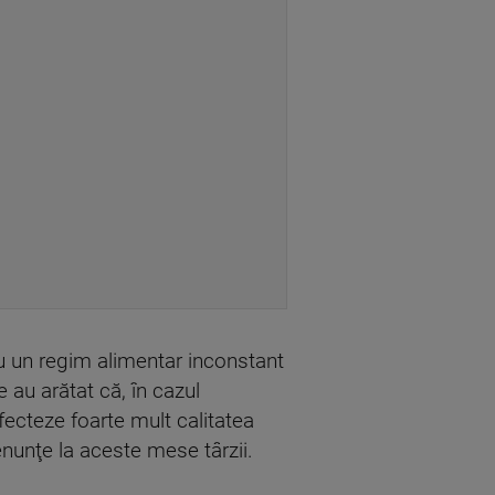
u un regim alimentar inconstant
e au arătat că, în cazul
fecteze foarte mult calitatea
enunţe la aceste mese târzii.