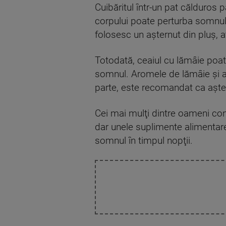
Cuibăritul într-un pat călduros 
corpului poate perturba somnul
folosesc un aşternut din pluş,
Totodată, ceaiul cu lămâie poa
somnul. Aromele de lămâie şi al
parte, este recomandat ca aşter
Cei mai mulţi dintre oameni co
dar unele suplimente alimentare
somnul în timpul nopţii.