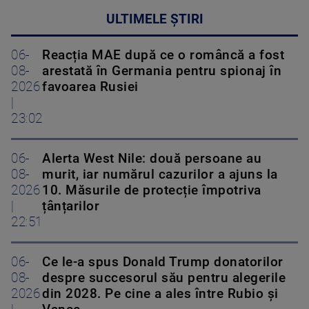
ULTIMELE ȘTIRI
06-
Reacția MAE după ce o româncă a fost
08-
arestată în Germania pentru spionaj în
2026
favoarea Rusiei
|
23:02
06-
Alerta West Nile: două persoane au
08-
murit, iar numărul cazurilor a ajuns la
2026
10. Măsurile de protecție împotriva
|
țânțarilor
22:51
06-
Ce le-a spus Donald Trump donatorilor
08-
despre succesorul său pentru alegerile
2026
din 2028. Pe cine a ales între Rubio și