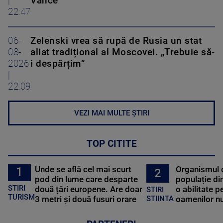
|
Vance
22:47
06-
Zelenski vrea să rupă de Rusia un stat
08-
aliat tradițional al Moscovei. „Trebuie să-
2026
i despărțim”
|
22:09
VEZI MAI MULTE ȘTIRI
TOP CITITE
Unde se află cel mai scurt
Organismul 
1
2
pod din lume care desparte
populație di
STIRI
două țări europene. Are doar
o abilitate p
STIRI
TURISM
3 metri și două fusuri orare
oamenilor nu
STIINTA