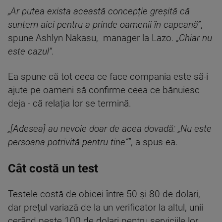
„Ar putea exista această concepție greșită că
suntem aici pentru a prinde oamenii în capcană”
,
spune Ashlyn Nakasu, manager la Lazo.
„Chiar nu
este cazul”.
Ea spune că tot ceea ce face compania este să-i
ajute pe oameni să confirme ceea ce bănuiesc
deja - că relația lor se termină.
„[Adesea] au nevoie doar de acea dovadă: „Nu este
persoana potrivită pentru tine””
, a spus ea.
Cât costă un test
Testele costă de obicei între 50 și 80 de dolari,
dar prețul variază de la un verificator la altul, unii
cerând peste 100 de dolari pentru serviciile lor.