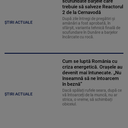
scufundate barjele care
trebuie să salveze Reactorul
2 de la Cernavodă
După zile întregi de pregătiri și
ȘTIRI ACTUALE
amânări a fost aprobată, în
sfârșit, varianta tehnică finală de
scufundare în Dunăre a barjelor
încărcate cu rocă.
Cum se luptă România cu
criza energetică. Orașele au
devenit mai întunecate. „Nu
înseamnă să ne întoarcem
în beznă”
Dacă spălați rufele seara, după ce
ȘTIRI ACTUALE
vă întoarceți de la muncă, nu ar
strica, o vreme, să schimbați
obiceiul.