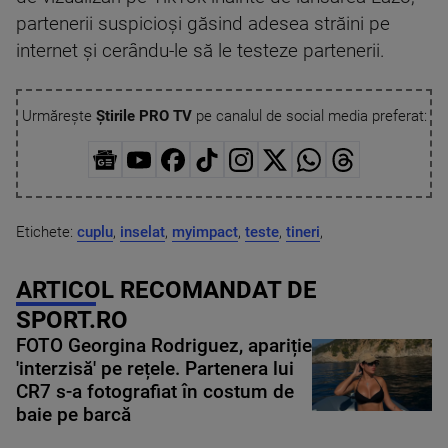
partenerii suspicioși găsind adesea străini pe
internet și cerându-le să le testeze partenerii.
Urmărește
Știrile PRO TV
pe canalul de social media preferat:
Etichete:
cuplu
,
inselat
,
myimpact
,
teste
,
tineri
,
ARTICOL RECOMANDAT DE
SPORT.RO
FOTO Georgina Rodriguez, apariție
'interzisă' pe rețele. Partenera lui
CR7 s-a fotografiat în costum de
baie pe barcă