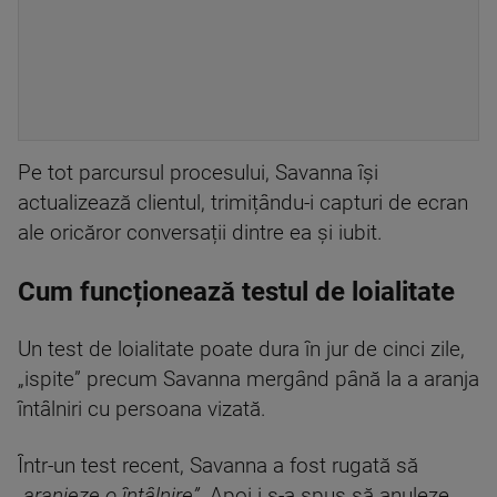
Pe tot parcursul procesului, Savanna își
actualizează clientul, trimițându-i capturi de ecran
ale oricăror conversații dintre ea și iubit.
Cum funcționează testul de loialitate
Un test de loialitate poate dura în jur de cinci zile,
„ispite” precum Savanna mergând până la a aranja
întâlniri cu persoana vizată.
Într-un test recent, Savanna a fost rugată să
„aranjeze o întâlnire”.
Apoi i s-a spus să anuleze