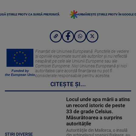
UGĂ ȘTIRILE PROTV CA SURSĂ PREFERATĂ
URMĂREȘTE ȘTIRILE PROTV ÎN GOOGLE 
Finanțat de Uniunea Europeană. Punctele de vedere
și opiniile exprimate sunt ale autorilor și nu reflectă
neapărat pe cele ale Uniunii Europene sau ale
Comisiei Europene. Nici Uniunea Europeană și nici
autoritatea care acordă finanțarea nu pot fi
Funded by
the European Union
considerate responsabile pentru acestea.
CITEȘTE ȘI...
Locul unde apa mării a atins
un record istoric de peste
33 de grade Celsius.
Măsurătoarea a surprins
autoritățile
Autorităţile din Mallorca, o insulă
STIRI DIVERSE
din arhipelagul spaniol Baleare, au