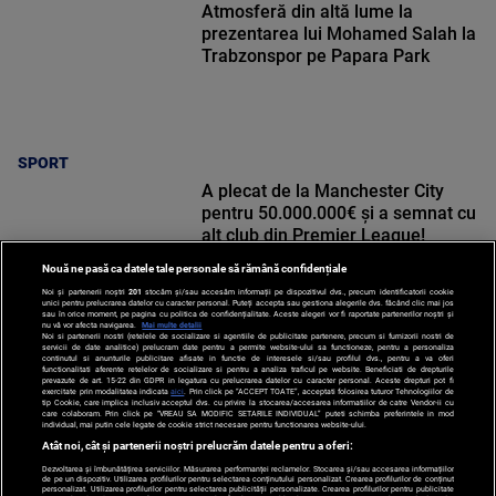
Atmosferă din altă lume la
prezentarea lui Mohamed Salah la
Trabzonspor pe Papara Park
SPORT
A plecat de la Manchester City
pentru 50.000.000€ și a semnat cu
alt club din Premier League!
Nouă ne pasă ca datele tale personale să rămână confidențiale
Noi și partenerii noștri
201
stocăm și/sau accesăm informații pe dispozitivul dvs., precum identificatorii cookie
unici pentru prelucrarea datelor cu caracter personal. Puteți accepta sau gestiona alegerile dvs. făcând clic mai jos
sau în orice moment, pe pagina cu politica de confidențialitate. Aceste alegeri vor fi raportate partenerilor noștri și
nu vă vor afecta navigarea.
Mai multe detalii
Noi si partenerii nostri (retelele de socializare si agentiile de publicitate partenere, precum si furnizorii nostri de
SPORT
servicii de date analitice) prelucram date pentru a permite website-ului sa functioneze, pentru a personaliza
continutul si anunturile publicitare afisate in functie de interesele si/sau profilul dvs., pentru a va oferi
functionalitati aferente retelelor de socializare si pentru a analiza traficul pe website. Beneficiati de drepturile
prevazute de art. 15-22 din GDPR in legatura cu prelucrarea datelor cu caracter personal. Aceste drepturi pot fi
exercitate prin modalitatea indicata
aici
. Prin click pe “ACCEPT TOATE”, acceptati folosirea tuturor Tehnologiilor de
tip Cookie, care implica inclusiv acceptul dvs. cu privire la stocarea/accesarea informatiilor de catre Vendor-ii cu
care colaboram. Prin click pe “VREAU SA MODIFIC SETARILE INDIVIDUAL” puteti schimba preferintele in mod
individual, mai putin cele legate de cookie strict necesare pentru functionarea website-ului.
Atât noi, cât și partenerii noștri prelucrăm datele pentru a oferi:
Dezvoltarea și îmbunătățirea serviciilor. Măsurarea performanței reclamelor. Stocarea și/sau accesarea informațiilor
de pe un dispozitiv. Utilizarea profilurilor pentru selectarea conținutului personalizat. Crearea profilurilor de conținut
personalizat. Utilizarea profilurilor pentru selectarea publicității personalizate. Crearea profilurilor pentru publicitate