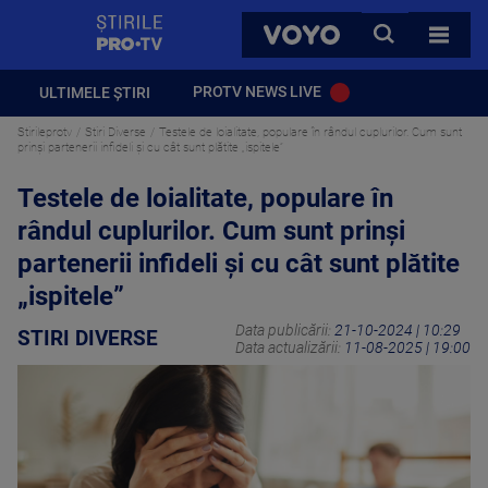
StirilePROTV
CAUTA
VOYO
TOATE 
PROTV NEWS LIVE
ULTIMELE ȘTIRI
Stirileprotv
Stiri Diverse
Testele de loialitate, populare în rândul cuplurilor. Cum sunt
prinși partenerii infideli și cu cât sunt plătite „ispitele”
Testele de loialitate, populare în
rândul cuplurilor. Cum sunt prinși
partenerii infideli și cu cât sunt plătite
„ispitele”
Data publicării:
21-10-2024 | 10:29
STIRI DIVERSE
Data actualizării:
11-08-2025 | 19:00