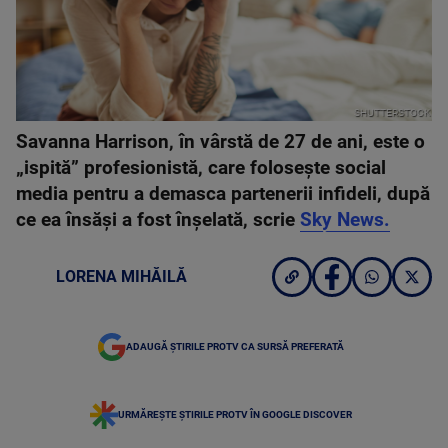
SHUTTERSTOCK
Savanna Harrison, în vârstă de 27 de ani, este o
„ispită” profesionistă, care folosește social
media pentru a demasca partenerii infideli, după
ce ea însăși a fost înșelată, scrie
Sky News.
LORENA MIHĂILĂ
ADAUGĂ ȘTIRILE PROTV CA SURSĂ PREFERATĂ
URMĂREȘTE ȘTIRILE PROTV ÎN GOOGLE DISCOVER