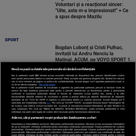
Voluntari și a reacționat sincer:
”Uite, asta m-a impresionat!” + Ce
a spus despre Mazilu
SPORT
Bogdan Lobonț și Cristi Pulhac,
invitații lui Andru Nenciu la
Matinal, ACUM, pe VOYO SPORT 1
Nouă ne pasă ca datele tale personale să rămână confidențiale
Noi și partenerii noștri
201
stocăm și/sau accesăm informații pe dispozitivul dvs., precum identificatorii cookie
unici pentru prelucrarea datelor cu caracter personal. Puteți accepta sau gestiona alegerile dvs. făcând clic mai jos
sau în orice moment, pe pagina cu politica de confidențialitate. Aceste alegeri vor fi raportate partenerilor noștri și
nu vă vor afecta navigarea.
Mai multe detalii
Noi si partenerii nostri (retelele de socializare si agentiile de publicitate partenere, precum si furnizorii nostri de
SPORT
servicii de date analitice) prelucram date pentru a permite website-ului sa functioneze, pentru a personaliza
continutul si anunturile publicitare afisate in functie de interesele si/sau profilul dvs., pentru a va oferi
functionalitati aferente retelelor de socializare si pentru a analiza traficul pe website. Beneficiati de drepturile
prevazute de art. 15-22 din GDPR in legatura cu prelucrarea datelor cu caracter personal. Aceste drepturi pot fi
exercitate prin modalitatea indicata
aici
. Prin click pe “ACCEPT TOATE”, acceptati folosirea tuturor Tehnologiilor de
tip Cookie, care implica inclusiv acceptul dvs. cu privire la stocarea/accesarea informatiilor de catre Vendor-ii cu
care colaboram. Prin click pe “VREAU SA MODIFIC SETARILE INDIVIDUAL” puteti schimba preferintele in mod
individual, mai putin cele legate de cookie strict necesare pentru functionarea website-ului.
Atât noi, cât și partenerii noștri prelucrăm datele pentru a oferi:
Dezvoltarea și îmbunătățirea serviciilor. Măsurarea performanței reclamelor. Stocarea și/sau accesarea informațiilor
de pe un dispozitiv. Utilizarea profilurilor pentru selectarea conținutului personalizat. Crearea profilurilor de conținut
personalizat. Utilizarea profilurilor pentru selectarea publicității personalizate. Crearea profilurilor pentru publicitate
personalizată. Măsurarea performanței conținutului. Înțelegerea publicului prin statistici sau combinații de date din
surse diferite. Utilizarea de date limitate pentru a selecta publicitatea. Utilizarea datelor limitate pentru a selecta