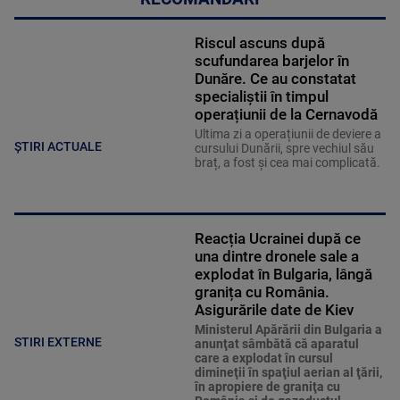
Riscul ascuns după
scufundarea barjelor în
Dunăre. Ce au constatat
specialiștii în timpul
operațiunii de la Cernavodă
Ultima zi a operațiunii de deviere a
ȘTIRI ACTUALE
cursului Dunării, spre vechiul său
braț, a fost și cea mai complicată.
Reacția Ucrainei după ce
una dintre dronele sale a
explodat în Bulgaria, lângă
granița cu România.
Asigurările date de Kiev
Ministerul Apărării din Bulgaria a
STIRI EXTERNE
anunţat sâmbătă că aparatul
care a explodat în cursul
dimineţii în spaţiul aerian al ţării,
în apropiere de graniţa cu