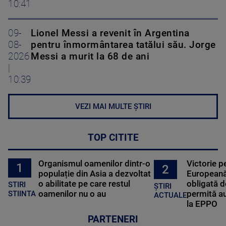
10:41
09-
Lionel Messi a revenit în Argentina
08-
pentru înmormântarea tatălui său. Jorge
2026
Messi a murit la 68 de ani
|
10:39
VEZI MAI MULTE ȘTIRI
TOP CITITE
Organismul oamenilor dintr-o
Victorie p
1
2
populație din Asia a dezvoltat
Europeană
o abilitate pe care restul
obligată d
STIRI
ȘTIRI
oamenilor nu o au
permită au
STIINTA
ACTUALE
la EPPO
PARTENERI