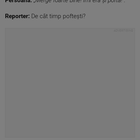
Persoană:
„
Merge foarte bine! Îmi era și poftă!”.
Reporter:
De cât timp poftești?