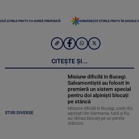
UGĂ ȘTIRILE PROTV CA SURSĂ PREFERATĂ
URMĂREȘTE ȘTIRILE PROTV ÎN GOOGLE 
CITEȘTE ȘI...
Misiune dificilă în Bucegi.
Salvamontiștii au folosit în
premieră un sistem special
pentru doi alpiniști blocați
pe stâncă
Misiune dificilă în Bucegi, unde doi
STIRI DIVERSE
alpiniști din Germania, tată și fiu,
au rămas blocați pe un perete
stâncos.