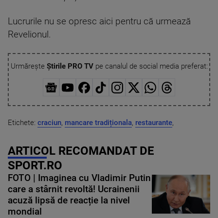
Lucrurile nu se opresc aici pentru că urmează
Revelionul.
Urmărește
Știrile PRO TV
pe canalul de social media preferat:
Etichete:
craciun
,
mancare tradiționala
,
restaurante
,
ARTICOL RECOMANDAT DE
SPORT.RO
FOTO | Imaginea cu Vladimir Putin
care a stârnit revoltă! Ucrainenii
acuză lipsă de reacție la nivel
mondial