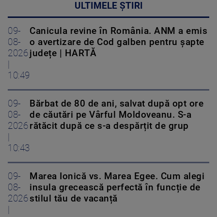
ULTIMELE ȘTIRI
09-
Canicula revine în România. ANM a emis
08-
o avertizare de Cod galben pentru șapte
2026
județe | HARTĂ
|
10:49
09-
Bărbat de 80 de ani, salvat după opt ore
08-
de căutări pe Vârful Moldoveanu. S-a
2026
rătăcit după ce s-a despărțit de grup
|
10:43
09-
Marea Ionică vs. Marea Egee. Cum alegi
08-
insula grecească perfectă în funcție de
2026
stilul tău de vacanță
|