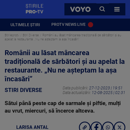
StirilePROTV
CAUTA
VOYO
TOATE 
PROTV NEWS LIVE
ULTIMELE ȘTIRI
Stirileprotv
Stiri Diverse
Românii au lăsat mâncarea tradițională de sărbători și au
apelat la restaurante. „Nu ne așteptam la așa încasări”
Românii au lăsat mâncarea
tradițională de sărbători și au apelat la
restaurante. „Nu ne așteptam la așa
încasări”
Data publicării:
27-12-2023 | 19:51
STIRI DIVERSE
Data actualizării:
12-08-2025 | 02:31
Sătui până peste cap de sarmale și piftie, mulți
au vrut, miercuri, să încerce altceva.
LARISA ANTAL