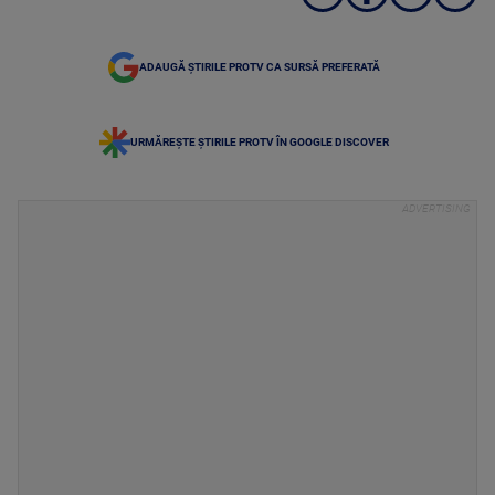
ADAUGĂ ȘTIRILE PROTV CA SURSĂ PREFERATĂ
URMĂREȘTE ȘTIRILE PROTV ÎN GOOGLE DISCOVER