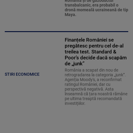
România şi de gazoductul
transbalcanic, era probabil o
dronă momeală ucraineană de tip
Maya.
Finanțele României se
pregătesc pentru cel de-al
treilea test. Standard &
Poor’s decide dacă scapăm
de „junk”
România a scapat din nou de
STIRI ECONOMICE
retrogradarea la categoria „junk”.
Agenția Moody's, a reconfirmat
ratingul României, dar cu
perspectivă negativă. Asta
înseamnă că țara noastră rămâne
pe ultima treaptă recomandată
investițiilor.