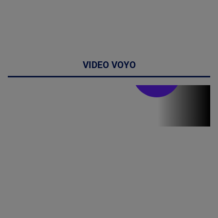
VIDEO VOYO
Stirile PRO TV
Stirile PRO
TV # 13.00 -
07 August
2026