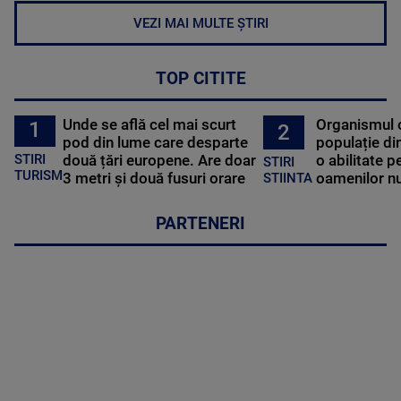
VEZI MAI MULTE ȘTIRI
TOP CITITE
Unde se află cel mai scurt
Organismul 
1
2
pod din lume care desparte
populație di
STIRI
două țări europene. Are doar
o abilitate p
STIRI
TURISM
3 metri și două fusuri orare
oamenilor nu
STIINTA
PARTENERI