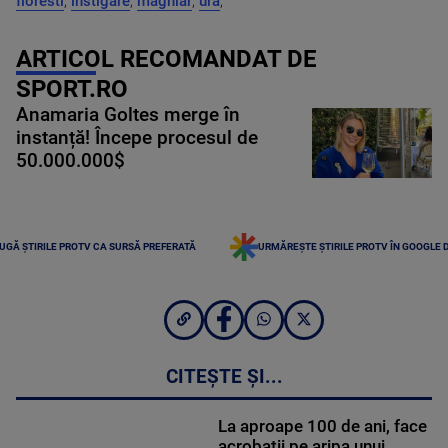
floresti
,
instigare
,
maghiar
,
ura
,
ARTICOL RECOMANDAT DE
SPORT.RO
Anamaria Goltes merge în
instanță! Începe procesul de
50.000.000$
UGĂ ȘTIRILE PROTV CA SURSĂ PREFERATĂ
URMĂREȘTE ȘTIRILE PROTV ÎN GOOGLE 
CITEȘTE ȘI...
La aproape 100 de ani, face
acrobații pe aripa unui