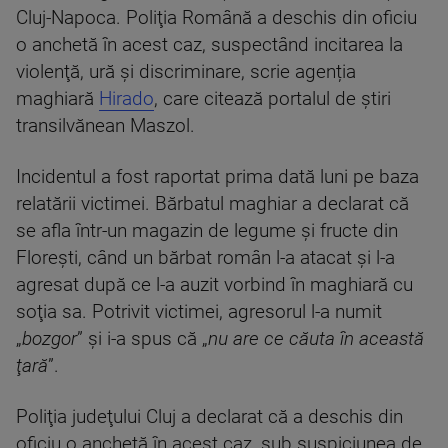
Cluj-Napoca. Poliţia Română a deschis din oficiu
o anchetă în acest caz, suspectând incitarea la
violenţă, ură şi discriminare, scrie agenția
maghiară
Hirado
, care citează portalul de ştiri
transilvănean Maszol.
Incidentul a fost raportat prima dată luni pe baza
relatării victimei. Bărbatul maghiar a declarat că
se afla într-un magazin de legume şi fructe din
Floreşti, când un bărbat român l-a atacat şi l-a
agresat după ce l-a auzit vorbind în maghiară cu
soţia sa. Potrivit victimei, agresorul l-a numit
„
bozgor
” şi i-a spus că „
nu are ce căuta în această
ţară
”.
Poliţia judeţului Cluj a declarat că a deschis din
oficiu o anchetă în acest caz, sub suspiciunea de