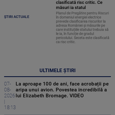
clasificată risc critic. Ce
măsuri ia statul
Planul de Pregătire pentru Riscuri
ȘTIRI ACTUALE
în domeniul energiei electrice
prevede clasificarea riscurilor la
adresa României și măsurile pe
care instituțiile statului trebuia să
le ia, în funcție de gradul
pericolului. Seceta este clasificată
ca risc critic.
ULTIMELE ȘTIRI
07-
La aproape 100 de ani, face acrobații pe
08-
aripa unui avion. Povestea incredibilă a
2026
lui Elizabeth Bromage. VIDEO
|
18:13