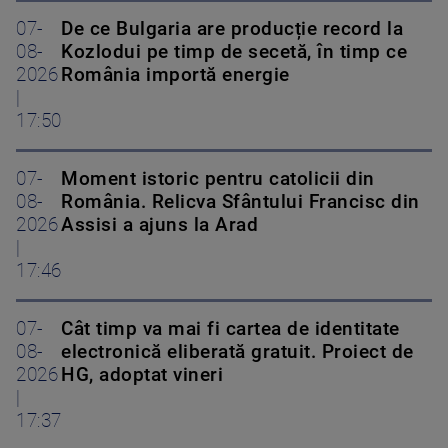
07-
De ce Bulgaria are producție record la
08-
Kozlodui pe timp de secetă, în timp ce
2026
România importă energie
|
17:50
07-
Moment istoric pentru catolicii din
08-
România. Relicva Sfântului Francisc din
2026
Assisi a ajuns la Arad
|
17:46
07-
Cât timp va mai fi cartea de identitate
08-
electronică eliberată gratuit. Proiect de
2026
HG, adoptat vineri
|
17:37