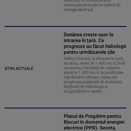
Național, în contextul unor
eventuale perioade de deficit de
energie electrică.
Dunărea crește ușor la
intrarea în țară. Ce
prognoze au făcut hidrologii
pentru următoarele zile
Debitul Dunării, la intrarea în ţară,
se situa, vineri, la 1.400 mc/s, însă
va exista o tendinţă de creştere
ȘTIRI ACTUALE
până la 1.450 mc/s, la jumătatea
săptămânii viitoare, reiese din
prognoza publicată de Institutul
Naţional de Hidrologie şi
Gospodărire a Apelor.
Planul de Pregătire pentru
Riscuri în domeniul energiei
electrice (PPR). Seceta,