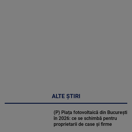
MAI
MULTE
DETALII
50:53
ALTE ȘTIRI
(P) Piața fotovoltaică din București
în 2026: ce se schimbă pentru
proprietarii de case și firme