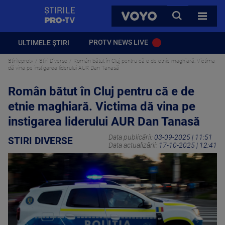
StirilePROTV
CAUTA
VOYO
TOATE 
PROTV NEWS LIVE
ULTIMELE ȘTIRI
Stirileprotv
Stiri Diverse
Român bătut în Cluj pentru că e de etnie maghiară. Victima
dă vina pe instigarea liderului AUR Dan Tanasă
Român bătut în Cluj pentru că e de
etnie maghiară. Victima dă vina pe
instigarea liderului AUR Dan Tanasă
Data publicării:
03-09-2025 | 11:51
STIRI DIVERSE
Data actualizării:
17-10-2025 | 12:41