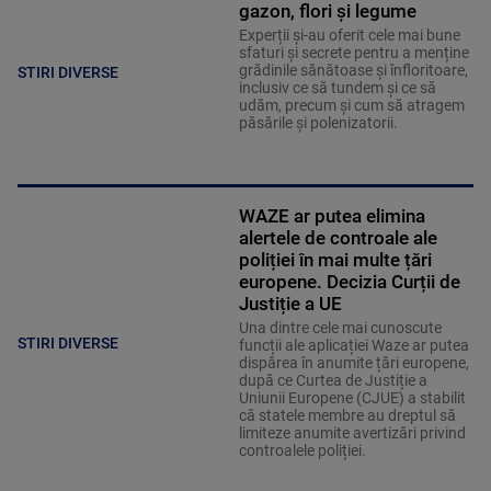
gazon, flori și legume
Experții și-au oferit cele mai bune
sfaturi și secrete pentru a menține
grădinile sănătoase și înfloritoare,
STIRI DIVERSE
inclusiv ce să tundem și ce să
udăm, precum și cum să atragem
păsările și polenizatorii.
WAZE ar putea elimina
alertele de controale ale
poliției în mai multe țări
europene. Decizia Curții de
Justiție a UE
Una dintre cele mai cunoscute
STIRI DIVERSE
funcții ale aplicației Waze ar putea
dispărea în anumite țări europene,
după ce Curtea de Justiție a
Uniunii Europene (CJUE) a stabilit
că statele membre au dreptul să
limiteze anumite avertizări privind
controalele poliției.