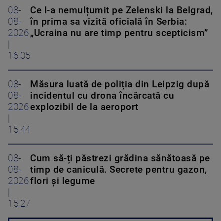
08-
Ce l-a nemulțumit pe Zelenski la Belgrad,
08-
în prima sa vizită oficială în Serbia:
2026
„Ucraina nu are timp pentru scepticism”
|
16:05
08-
Măsura luată de poliția din Leipzig după
08-
incidentul cu drona încărcată cu
2026
explozibil de la aeroport
|
15:44
08-
Cum să-ți păstrezi grădina sănătoasă pe
08-
timp de caniculă. Secrete pentru gazon,
2026
flori și legume
|
15:27