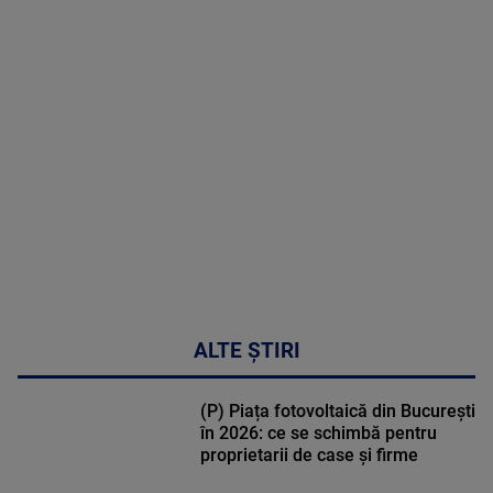
MAI
MULTE
DETALII
02:32:45
ALTE ȘTIRI
(P) Piața fotovoltaică din București
în 2026: ce se schimbă pentru
proprietarii de case și firme