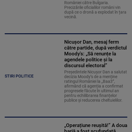
României către Bulgaria.
Precizările oficialilor români vin
după ce o dronă a explodat în țara
vecină.
Nicușor Dan, mesaj ferm
către partide, după verdictul
Moody's: „Să renunțe la
agendele politice şi la
discursul electoral”
Președintele Nicușor Dan a salutat
STIRI POLITICE
decizia Moody’s de a menține
ratingul României la „Baa3”,
afirmând că agenția a confirmat
progresele făcute în ultimul an
pentru echilibrarea finanțelor
publice și reducerea cheltuielilor.
„Operațiune reușită!” A doua
barjă a fost scufundată