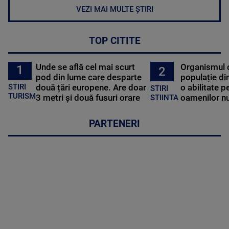
VEZI MAI MULTE ȘTIRI
TOP CITITE
Unde se află cel mai scurt
Organismul 
1
2
pod din lume care desparte
populație di
STIRI
două țări europene. Are doar
o abilitate p
STIRI
TURISM
3 metri și două fusuri orare
oamenilor nu
STIINTA
PARTENERI