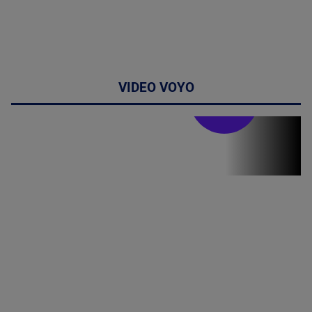
VIDEO VOYO
Stirile PRO TV
Stirile PRO
TV # 07.00 -
08 August
2026