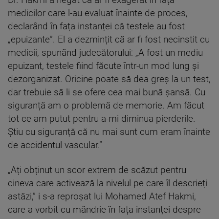
Dr. Hakmi a negat că ar fi exagerat în fața
medicilor care l-au evaluat înainte de proces,
declarând în fața instanței că testele au fost
„epuizante”. El a dezmințit că ar fi fost necinstit cu
medicii, spunând judecătorului: „A fost un mediu
epuizant, testele fiind făcute într-un mod lung și
dezorganizat. Oricine poate să dea greș la un test,
dar trebuie să li se ofere cea mai bună șansă. Cu
siguranță am o problemă de memorie. Am făcut
tot ce am putut pentru a-mi diminua pierderile.
Știu cu siguranță că nu mai sunt cum eram înainte
de accidentul vascular.”
„Ați obținut un scor extrem de scăzut pentru
cineva care activează la nivelul pe care îl descrieți
astăzi,” i s-a reproșat lui Mohamed Atef Hakmi,
care a vorbit cu mândrie în fața instanței despre