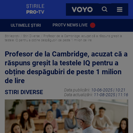
StirilePROTV
CAUTA
VOYO
TOATE 
PROTV NEWS LIVE
ULTIMELE ȘTIRI
Stirileprotv
Stiri Diverse
Profesor de la Cambridge, acuzat că a răspuns greșit la
testele IQ pentru a obține despăgubiri de peste 1 milion de lire
Profesor de la Cambridge, acuzat că a
răspuns greșit la testele IQ pentru a
obține despăgubiri de peste 1 milion
de lire
Data publicării:
10-06-2025 | 10:21
STIRI DIVERSE
Data actualizării:
11-08-2025 | 11:16