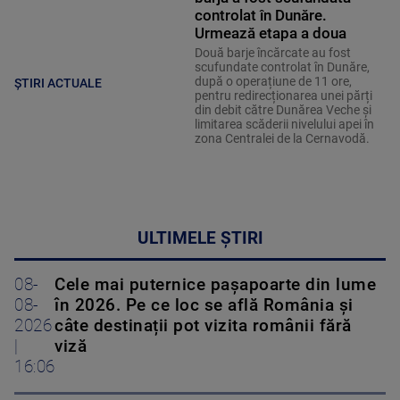
controlat în Dunăre.
Urmează etapa a doua
Două barje încărcate au fost
scufundate controlat în Dunăre,
după o operațiune de 11 ore,
ȘTIRI ACTUALE
pentru redirecționarea unei părți
din debit către Dunărea Veche și
limitarea scăderii nivelului apei în
zona Centralei de la Cernavodă.
ULTIMELE ȘTIRI
08-
Cele mai puternice pașapoarte din lume
08-
în 2026. Pe ce loc se află România și
2026
câte destinații pot vizita românii fără
|
viză
16:06