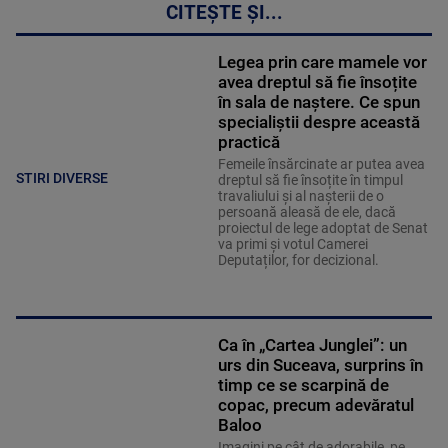
CITEȘTE ȘI...
Legea prin care mamele vor
avea dreptul să fie însoțite
în sala de naștere. Ce spun
specialiștii despre această
practică
Femeile însărcinate ar putea avea
STIRI DIVERSE
dreptul să fie însoțite în timpul
travaliului și al nașterii de o
persoană aleasă de ele, dacă
proiectul de lege adoptat de Senat
va primi și votul Camerei
Deputaților, for decizional.
Ca în „Cartea Junglei”: un
urs din Suceava, surprins în
timp ce se scarpină de
copac, precum adevăratul
Baloo
Imagini pe cât de adorabile, pe