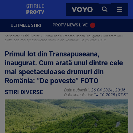
StirilePROTV
CAUTA
VOYO
TOATE 
PROTV NEWS LIVE
ULTIMELE ȘTIRI
Stirileprotv
Stiri Diverse
Primul lot din Transapuseana, inaugurat. Cum arată unul
dintre cele mai spectaculoase drumuri din România: ”De poveste” FOTO
Primul lot din Transapuseana,
inaugurat. Cum arată unul dintre cele
mai spectaculoase drumuri din
România: ”De poveste” FOTO
Data publicării:
26-04-2024 | 20:36
STIRI DIVERSE
Data actualizării:
14-10-2025 | 07:31