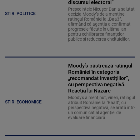
discursul electoral”
Președintele Nicușor Dan a salutat
STIRI POLITICE
decizia Moody’s de a menține
ratingul României la „Baa3”,
afirmând că agenția a confirmat
progresele făcute în ultimul an
pentru echilibrarea finanțelor
publice și reducerea cheltuielilor.
Moody’s păstrează ratingul
României în categoria
„recomandat investiţiilor”,
cu perspectiva negativă.
Reacția lui Nazare
Moody's a menţinut, vineri, ratingul
STIRI ECONOMICE
atribuit României la "Baa3", cu
perspectivă negativă, se arată într-
un comunicat al agenţiei de
evaluare financiară.