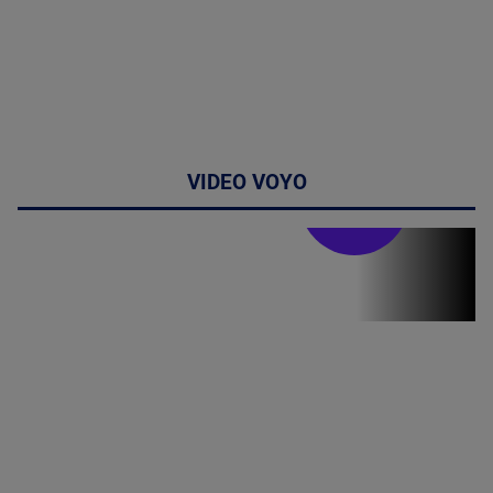
VIDEO VOYO
Stirile PRO TV
Stirile PRO
TV # 19.00 -
07 August