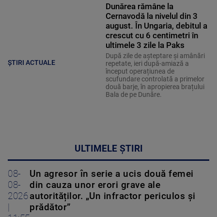
Dunărea rămâne la
Cernavodă la nivelul din 3
august. În Ungaria, debitul a
crescut cu 6 centimetri în
ultimele 3 zile la Paks
După zile de așteptare și amânări
ȘTIRI ACTUALE
repetate, ieri după-amiază a
început operațiunea de
scufundare controlată a primelor
două barje, în apropierea brațului
Bala de pe Dunăre.
ULTIMELE ȘTIRI
08-
Un agresor în serie a ucis două femei
08-
din cauza unor erori grave ale
2026
autorităților. „Un infractor periculos și
|
prădător”