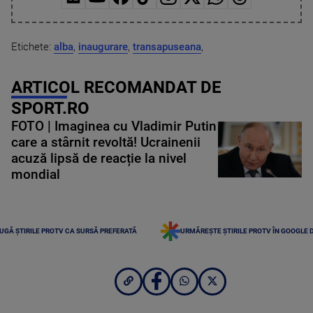
Etichete:
alba
,
inaugurare
,
transapuseana
,
ARTICOL RECOMANDAT DE
SPORT.RO
FOTO | Imaginea cu Vladimir Putin
care a stârnit revoltă! Ucrainenii
acuză lipsă de reacție la nivel
mondial
UGĂ ȘTIRILE PROTV CA SURSĂ PREFERATĂ
URMĂREȘTE ȘTIRILE PROTV ÎN GOOGLE 