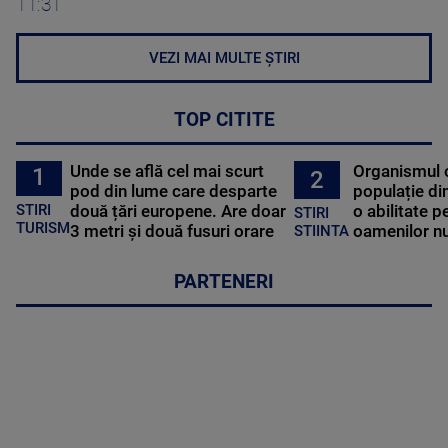
11:31
VEZI MAI MULTE ȘTIRI
TOP CITITE
Unde se află cel mai scurt
Organismul 
1
2
pod din lume care desparte
populație di
STIRI
două țări europene. Are doar
o abilitate p
STIRI
TURISM
3 metri și două fusuri orare
oamenilor nu
STIINTA
PARTENERI