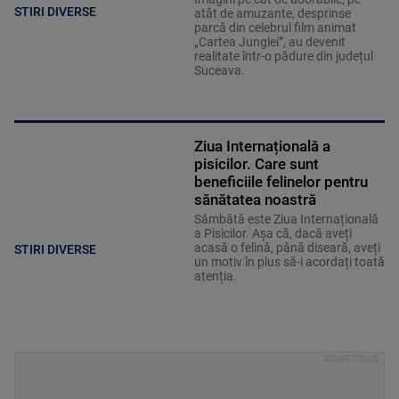
STIRI DIVERSE
atât de amuzante, desprinse
parcă din celebrul film animat
„Cartea Junglei”, au devenit
realitate într-o pădure din județul
Suceava.
Ziua Internațională a
pisicilor. Care sunt
beneficiile felinelor pentru
sănătatea noastră
Sâmbătă este Ziua Internațională
a Pisicilor. Așa că, dacă aveți
acasă o felină, până diseară, aveți
STIRI DIVERSE
un motiv în plus să-i acordați toată
atenția.