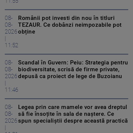
11:55
08-
Românii pot investi din nou în titluri
08-
TEZAUR. Ce dobânzi neimpozabile pot
2026
obține
|
11:52
08-
Scandal în Guvern: Peiu: Strategia pentru
08-
biodiversitate, scrisă de firme private,
2026
depusă ca proiect de lege de Buzoianu
|
11:46
08-
Legea prin care mamele vor avea dreptul
08-
să fie însoțite în sala de naștere. Ce
2026
spun specialiștii despre această practică
|