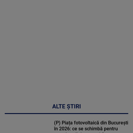
2026
MAI
MULTE
DETALII
48:24
ALTE ȘTIRI
(P) Piața fotovoltaică din București
în 2026: ce se schimbă pentru