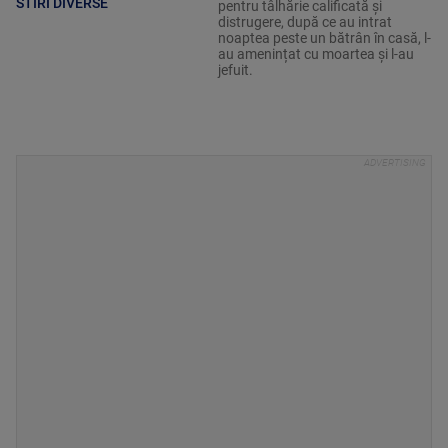
STIRI DIVERSE
pentru tâlhărie calificată și
distrugere, după ce au intrat
noaptea peste un bătrân în casă, l-
au amenințat cu moartea și l-au
jefuit.