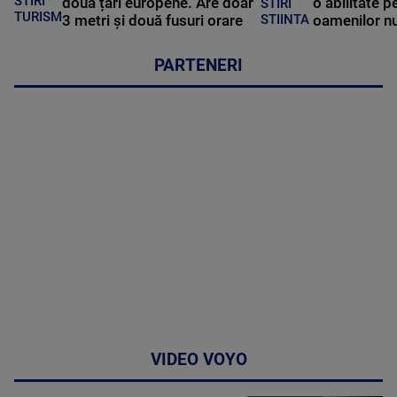
STIRI
două țări europene. Are doar
o abilitate p
STIRI
TURISM
3 metri și două fusuri orare
oamenilor nu
STIINTA
PARTENERI
VIDEO VOYO