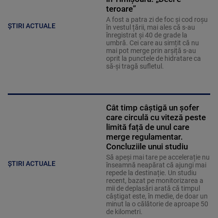
teroare”
A fost a patra zi de foc și cod roșu
ȘTIRI ACTUALE
în vestul țării, mai ales că s-au
înregistrat și 40 de grade la
umbră. Cei care au simțit că nu
mai pot merge prin arșiță s-au
oprit la punctele de hidratare ca
să-și tragă sufletul.
Cât timp câștigă un șofer
care circulă cu viteză peste
limită față de unul care
merge regulamentar.
Concluziile unui studiu
Să apeși mai tare pe accelerație nu
ȘTIRI ACTUALE
înseamnă neapărat că ajungi mai
repede la destinație. Un studiu
recent, bazat pe monitorizarea a
mii de deplasări arată că timpul
câștigat este, în medie, de doar un
minut la o călătorie de aproape 50
de kilometri.