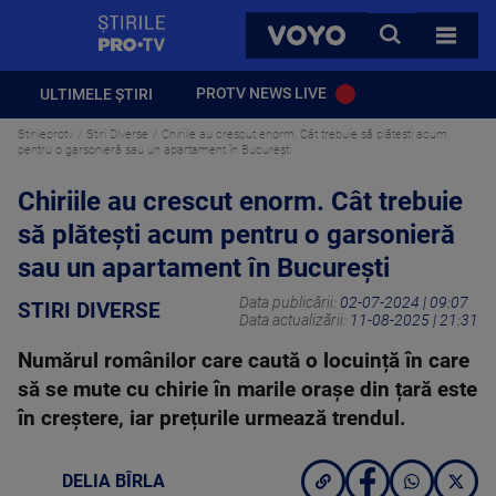
StirilePROTV
CAUTA
VOYO
TOATE 
PROTV NEWS LIVE
ULTIMELE ȘTIRI
Stirileprotv
Stiri Diverse
Chiriile au crescut enorm. Cât trebuie să plătești acum
pentru o garsonieră sau un apartament în București
Chiriile au crescut enorm. Cât trebuie
să plătești acum pentru o garsonieră
sau un apartament în București
Data publicării:
02-07-2024 | 09:07
STIRI DIVERSE
Data actualizării:
11-08-2025 | 21:31
Numărul românilor care caută o locuință în care
să se mute cu chirie în marile orașe din țară este
în creștere, iar prețurile urmează trendul.
DELIA BÎRLA