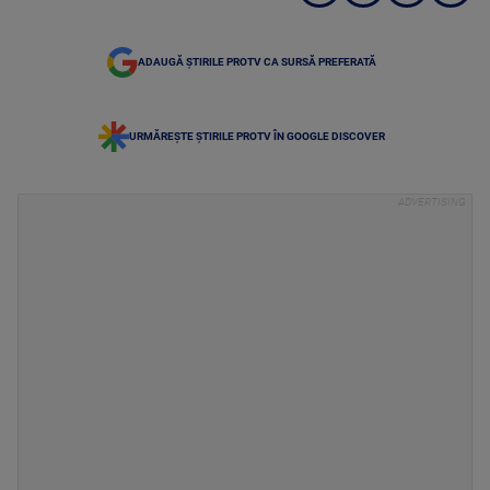
ADAUGĂ ȘTIRILE PROTV CA SURSĂ PREFERATĂ
URMĂREȘTE ȘTIRILE PROTV ÎN GOOGLE DISCOVER