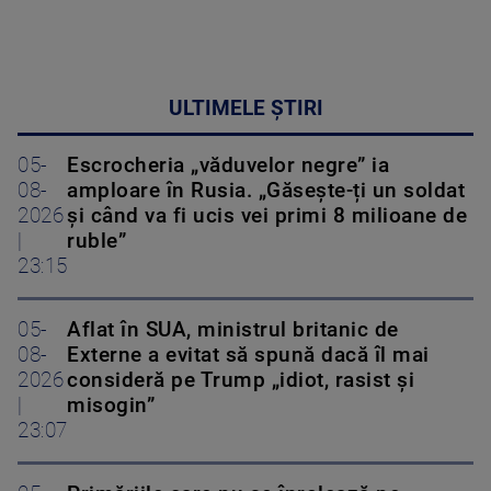
ULTIMELE ȘTIRI
05-
Escrocheria „văduvelor negre” ia
08-
amploare în Rusia. „Găsește-ți un soldat
2026
și când va fi ucis vei primi 8 milioane de
|
ruble”
23:15
05-
Aflat în SUA, ministrul britanic de
08-
Externe a evitat să spună dacă îl mai
2026
consideră pe Trump „idiot, rasist și
|
misogin”
23:07