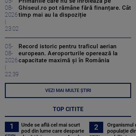
05-
Primăriile care nu se înrolează pe
08-
Ghiseul.ro pot rămâne fără finanțare. Cât
2026
timp mai au la dispoziție
|
23:02
05-
Record istoric pentru traficul aerian
08-
european. Aeroporturile operează la
2026
capacitate maximă și în România
|
22:39
VEZI MAI MULTE ȘTIRI
TOP CITITE
Unde se află cel mai scurt
Organismul 
1
2
pod din lume care desparte
populație di