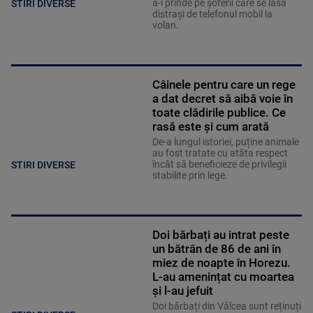
a-i prinde pe șoferii care se lasă
STIRI DIVERSE
distrași de telefonul mobil la
volan.
Câinele pentru care un rege
a dat decret să aibă voie în
toate clădirile publice. Ce
rasă este și cum arată
De-a lungul istoriei, puține animale
au fost tratate cu atâta respect
încât să beneficieze de privilegii
STIRI DIVERSE
stabilite prin lege.
Doi bărbați au intrat peste
un bătrân de 86 de ani în
miez de noapte în Horezu.
L-au amenințat cu moartea
și l-au jefuit
Doi bărbați din Vâlcea sunt reținuți