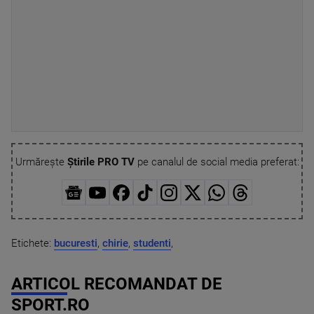
Urmărește
Știrile PRO TV
pe canalul de social media preferat:
Etichete:
bucuresti
,
chirie
,
studenti
,
ARTICOL RECOMANDAT DE
SPORT.RO