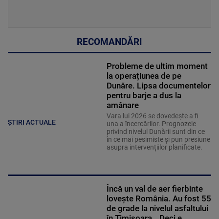
RECOMANDĂRI
Probleme de ultim moment
la operațiunea de pe
Dunăre. Lipsa documentelor
pentru barje a dus la
amânare
Vara lui 2026 se dovedește a fi
ȘTIRI ACTUALE
una a încercărilor. Prognozele
privind nivelul Dunării sunt din ce
în ce mai pesimiste și pun presiune
asupra intervențiilor planificate.
Încă un val de aer fierbinte
lovește România. Au fost 55
de grade la nivelul asfaltului
în Timișoara. „Deci e