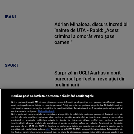
IBANI
Adrian Mihalcea, discurs incredibil
înainte de UTA - Rapid: „Acest
criminal a omorât vreo șase
oameni”
SPORT
Surpriză în UCL! Aarhus a oprit
parcursul perfect al revelației din
preliminarii
Nouă ne pasă ca datele tale personale să rămână confidențiale
Noi și partenerii noștri
201
stocăm și/sau accesăm informații pe dispozitivul dvs., precum identificatorii cookie
unici pentru prelucrarea datelor cu caracter personal. Puteți accepta sau gestiona alegerile dvs. făcând clic mai jos
sau în orice moment, pe pagina cu politica de confidențialitate. Aceste alegeri vor fi raportate partenerilor noștri și
nu vă vor afecta navigarea.
Mai multe detalii
SPORT
Noi si partenerii nostri (retelele de socializare si agentiile de publicitate partenere, precum si furnizorii nostri de
servicii de date analitice) prelucram date pentru a permite website-ului sa functioneze, pentru a personaliza
continutul si anunturile publicitare afisate in functie de interesele si/sau profilul dvs., pentru a va oferi
functionalitati aferente retelelor de socializare si pentru a analiza traficul pe website. Beneficiati de drepturile
prevazute de art. 15-22 din GDPR in legatura cu prelucrarea datelor cu caracter personal. Aceste drepturi pot fi
exercitate prin modalitatea indicata
aici
. Prin click pe “ACCEPT TOATE”, acceptati folosirea tuturor Tehnologiilor de
tip Cookie, care implica inclusiv acceptul dvs. cu privire la stocarea/accesarea informatiilor de catre Vendor-ii cu