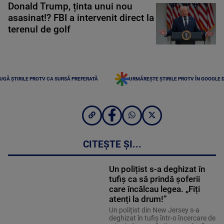
Donald Trump, ținta unui nou
asasinat!? FBI a intervenit direct la
terenul de golf
UGĂ ȘTIRILE PROTV CA SURSĂ PREFERATĂ
URMĂREȘTE ȘTIRILE PROTV ÎN GOOGLE 
CITEȘTE ȘI...
Un polițist s-a deghizat în
tufiș ca să prindă șoferii
care încălcau legea. „Fiți
atenți la drum!”
Un polițist din New Jersey s-a
deghizat în tufiș într-o încercare de