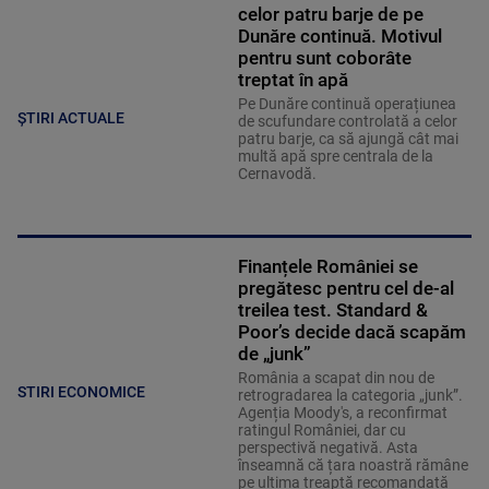
celor patru barje de pe
Dunăre continuă. Motivul
pentru sunt coborâte
treptat în apă
Pe Dunăre continuă operațiunea
ȘTIRI ACTUALE
de scufundare controlată a celor
patru barje, ca să ajungă cât mai
multă apă spre centrala de la
Cernavodă.
Finanțele României se
pregătesc pentru cel de-al
treilea test. Standard &
Poor’s decide dacă scapăm
de „junk”
România a scapat din nou de
STIRI ECONOMICE
retrogradarea la categoria „junk”.
Agenția Moody's, a reconfirmat
ratingul României, dar cu
perspectivă negativă. Asta
înseamnă că țara noastră rămâne
pe ultima treaptă recomandată