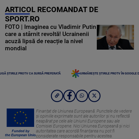
ARTICOL RECOMANDAT DE
SPORT.RO
FOTO | Imaginea cu Vladimir Putin
care a stârnit revoltă! Ucrainenii
acuză lipsă de reacție la nivel
mondial
UGĂ ȘTIRILE PROTV CA SURSĂ PREFERATĂ
URMĂREȘTE ȘTIRILE PROTV ÎN GOOGLE 
Finanțat de Uniunea Europeană. Punctele de vedere
și opiniile exprimate sunt ale autorilor și nu reflectă
neapărat pe cele ale Uniunii Europene sau ale
Comisiei Europene. Nici Uniunea Europeană și nici
autoritatea care acordă finanțarea nu pot fi
Funded by
the European Union
considerate responsabile pentru acestea.