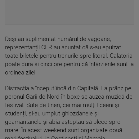
Deși au suplimentat numărul de vagoane,
reprezentanții CFR au anunțat că s-au epuizat
toate biletele pentru trenurile spre litoral. Călătoria
poate dura și cinci ore pentru că întârzierile sunt la
ordinea zilei.
Distracția a început încă din Capitală. La prânz pe
peronul Gării de Nord în boxe se auzea muzică de
festival. Sute de tineri, cei mai mulți liceeni și
studenți, și-au umplut ghiozdanele și
geamantanele și abia așteptau să plece spre
mare. În acest weekend sunt organizate două
mari festivaluri, la Costineşti și Mamaia.