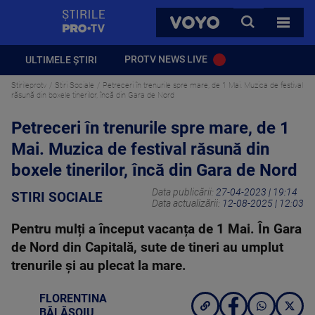
StirilePROTV
CAUTA
VOYO
TOATE 
PROTV NEWS LIVE
ULTIMELE ȘTIRI
Stirileprotv
Stiri Sociale
Petreceri în trenurile spre mare, de 1 Mai. Muzica de festival
răsună din boxele tinerilor, încă din Gara de Nord
Petreceri în trenurile spre mare, de 1
Mai. Muzica de festival răsună din
boxele tinerilor, încă din Gara de Nord
Data publicării:
27-04-2023 | 19:14
STIRI SOCIALE
Data actualizării:
12-08-2025 | 12:03
Pentru mulți a început vacanța de 1 Mai. În Gara
de Nord din Capitală, sute de tineri au umplut
trenurile și au plecat la mare.
FLORENTINA
BĂLĂȘOIU