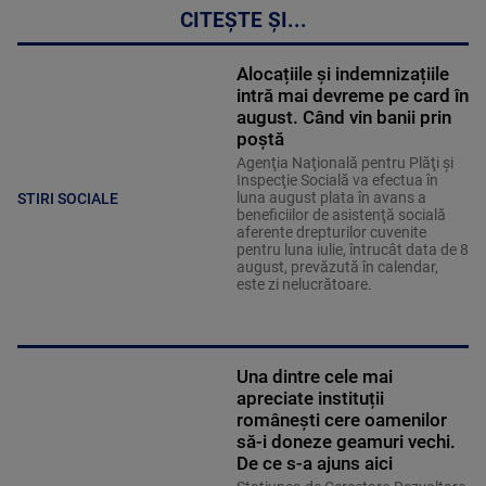
CITEȘTE ȘI...
Alocațiile și indemnizațiile
intră mai devreme pe card în
august. Când vin banii prin
poștă
Agenţia Naţională pentru Plăţi şi
Inspecţie Socială va efectua în
luna august plata în avans a
STIRI SOCIALE
beneficiilor de asistenţă socială
aferente drepturilor cuvenite
pentru luna iulie, întrucât data de 8
august, prevăzută în calendar,
este zi nelucrătoare.
Una dintre cele mai
apreciate instituții
românești cere oamenilor
să-i doneze geamuri vechi.
De ce s-a ajuns aici