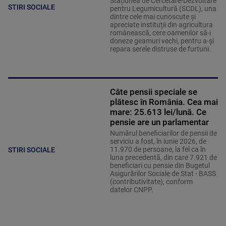
Stațiunea de Cercetare-Dezvoltare
STIRI SOCIALE
pentru Legumicultură (SCDL), una
dintre cele mai cunoscute și
apreciate instituții din agricultura
românească, cere oamenilor să-i
doneze geamuri vechi, pentru a-și
repara serele distruse de furtuni.
Câte pensii speciale se
plătesc în România. Cea mai
mare: 25.613 lei/lună. Ce
pensie are un parlamentar
Numărul beneficiarilor de pensii de
serviciu a fost, în iunie 2026, de
11.970 de persoane, la fel ca în
STIRI SOCIALE
luna precedentă, din care 7.921 de
beneficiari cu pensie din Bugetul
Asigurărilor Sociale de Stat - BASS
(contributivitate), conform
datelor CNPP.