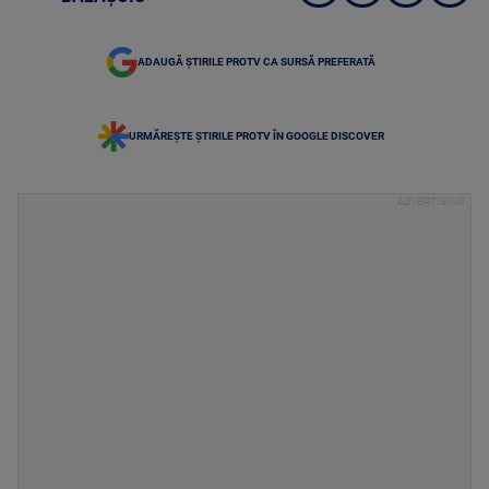
ADAUGĂ ȘTIRILE PROTV CA SURSĂ PREFERATĂ
URMĂREȘTE ȘTIRILE PROTV ÎN GOOGLE DISCOVER