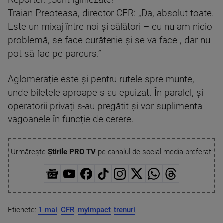
Reporter: „Sunt iginiezate?”
Traian Preoteasa, director CFR: „Da, absolut toate.
Este un mixaj între noi și călători – eu nu am nicio
problemă, se face curătenie și se va face , dar nu
pot să fac pe parcurs.”
Aglomerație este și pentru rutele spre munte,
unde biletele aproape s-au epuizat. În paralel, și
operatorii privați s-au pregătit și vor suplimenta
vagoanele în funcție de cerere.
Urmărește
Știrile PRO TV
pe canalul de social media preferat:
Etichete:
1 mai
,
CFR
,
myimpact
,
trenuri
,