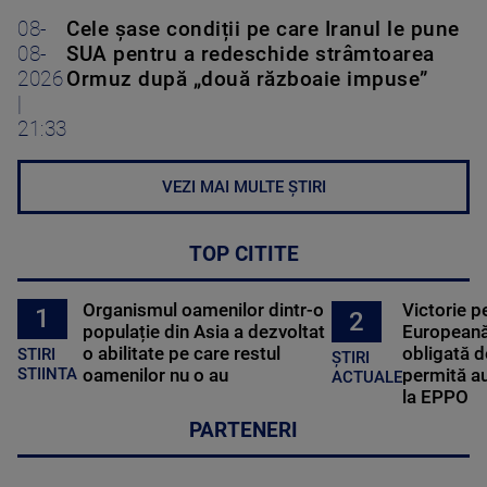
08-
Cele șase condiții pe care Iranul le pune
08-
SUA pentru a redeschide strâmtoarea
2026
Ormuz după „două războaie impuse”
|
21:33
VEZI MAI MULTE ȘTIRI
TOP CITITE
Organismul oamenilor dintr-o
Victorie p
1
2
populație din Asia a dezvoltat
Europeană
o abilitate pe care restul
obligată d
STIRI
ȘTIRI
oamenilor nu o au
permită au
STIINTA
ACTUALE
la EPPO
PARTENERI