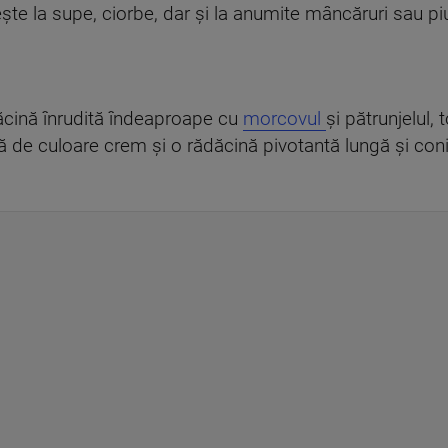
te la supe, ciorbe, dar și la anumite mâncăruri sau pi
ăcină înrudită îndeaproape cu
morcovul
și pătrunjelul,
pă de culoare crem și o rădăcină pivotantă lungă și co