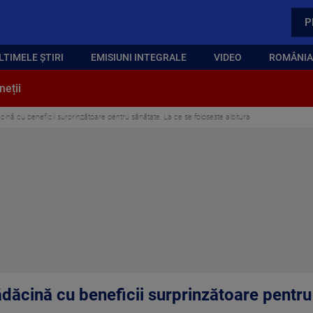
P
LTIMELE ȘTIRI
EMISIUNI INTEGRALE
VIDEO
ROMÂNIA,
neții
nă cu beneficii surprinzătoare pentru sănătate. La ce se folosește albitura
dăcină cu beneficii surprinzătoare pentru