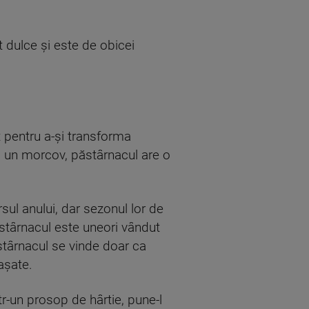
t dulce și este de obicei
 pentru a-și transforma
u un morcov, păstârnacul are o
ul anului, dar sezonul lor de
ăstârnacul este uneori vândut
ăstârnacul se vinde doar ca
așate.
tr-un prosop de hârtie, pune-l