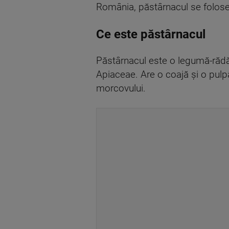
România, păstârnacul se foloseș
Ce este păstârnacul
Păstârnacul este o legumă-răd
Apiaceae. Are o coajă și o pul
morcovului.