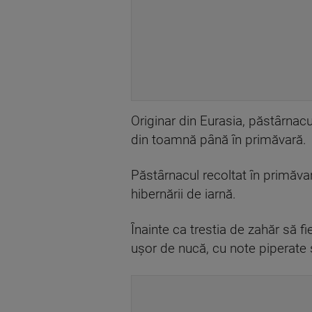
Originar din Eurasia, păstârnacu
din toamnă până în primăvară.
Păstârnacul recoltat în primăva
hibernării de iarnă.
Înainte ca trestia de zahăr să f
ușor de nucă, cu note piperate ș