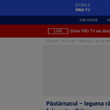
StirilePROTV
TOP CITITE
U
LIVE
Știrile PRO TV ale dimi
Stirileprotv
Stiri Diverse
Păstârnacul – leguma rădăci
Păstârnacul – leguma ră