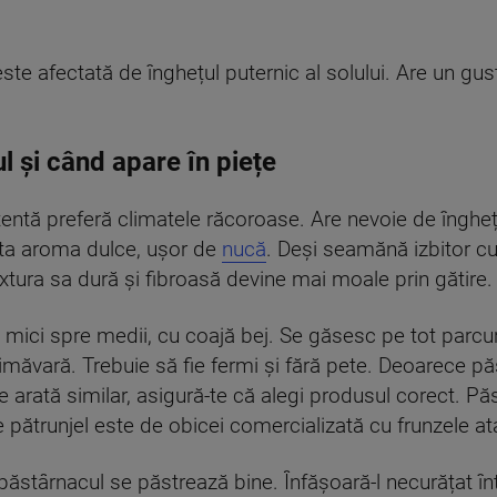
ste afectată de înghețul puternic al solului. Are un gus
 și când apare în piețe
entă preferă climatele răcoroase. Are nevoie de îngheț
lta aroma dulce, ușor de
nucă
. Deși seamănă izbitor c
xtura sa dură și fibroasă devine mai moale prin gătire.
mici spre medii, cu coajă bej. Se găsesc pe tot parcurs
imăvară. Trebuie să fie fermi și fără pete. Deoarece p
e arată similar, asigură-te că alegi produsul corect. P
 pătrunjel este de obicei comercializată cu frunzele at
păstârnacul se păstrează bine. Înfășoară-l necurățat în