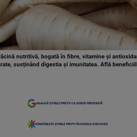
ină nutritivă, bogată în fibre, vitamine și antioxidan
rate, susținând digestia și imunitatea. Află beneficiil
ADAUGĂ ȘTIRILE PROTV CA SURSĂ PREFERATĂ
URMĂREȘTE ȘTIRILE PROTV ÎN GOOGLE DISCOVER