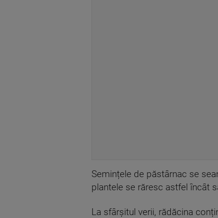
Semințele de păstârnac se seamă
plantele se răresc astfel încât
La sfârșitul verii, rădăcina co