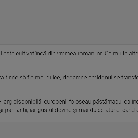
l este cultivat încă din vremea romanilor. Ca multe alt
ra tinde să fie mai dulce, deoarece amidonul se transf
ie larg disponibilă, europenii foloseau păstârnacul ca în
i pământii, iar gustul devine și mai dulce atunci când e