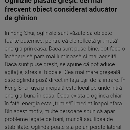
Oglinzile plasate greșit: cel mai
frecvent obiect considerat aducător
de ghinion
În Feng Shui, oglinzile sunt văzute ca obiecte
foarte puternice, pentru că ele reflectă și „mută”
energia prin casă. Dacă sunt puse bine, pot face o
încăpere să pară mai luminoasă și mai aerisită.
Dacă sunt puse greșit, se spune că pot aduce
agitație, stres și blocaje. Cea mai mare greșeală
este oglinda pusă direct în fața ușii de la intrare. În
Feng Shui, ușa principală este locul pe unde intră
energia bună în casă. Dacă există o oglindă chiar
în față, energia este „trimisă” imediat înapoi afară.
Din acest motiv, multe persoane spun că apar
probleme legate de bani, muncă sau lipsa de
stabilitate. Oglinda poate sta pe un perete lateral