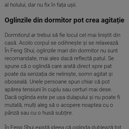
al holului, dar nu fix în fața ușii.
Oglinzile din dormitor pot crea agitație
Dormitorul ar trebui să fie locul cel mai liniștit din
casă. Acolo corpul se odihnește și se relaxează.
În Feng Shui, oglinzile mari din dormitor nu sunt
recomandate, mai ales dacă reflectă patul. Se
spune că o oglindă care arată direct spre pat
poate da senzația de neliniște, somn agitat și
oboseală. Unele persoane spun chiar că pot
apărea tensiuni în cuplu sau certuri mai dese.
Dacă oglinda este pe ușa dulapului și nu poate fi
mutată, mulți aleg să o acopere noaptea cu o
pânză sau cu o husă subțire.
În Feng Shui există ideea că oglinda dublează tot