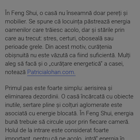
În Feng Shui, o casă nu înseamnă doar pereți și
mobilier. Se spune că locuința păstrează energia
oamenilor care trăiesc acolo, dar și stările prin
care au trecut: stres, certuri, oboseală sau
perioade grele. Din acest motiv, curățenia
obișnuită nu este văzută ca fiind suficientă. Mulți
aleg să facă și o „curățare energetică” a casei,
notează
Patricialohan.com.
Primul pas este foarte simplu: aerisirea și
eliminarea dezordinii. O casă încărcată cu obiecte
inutile, sertare pline și colțuri aglomerate este
asociată cu energie blocată. În Feng Shui, energia
bună trebuie să circule ușor prin fiecare cameră.
Holul de la intrare este considerat foarte
important, pentru că pe acolo „intră” energia în