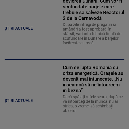
devierea Dunării. Cum vor fi
scufundate barjele care
trebuie să salveze Reactorul
2 de la Cernavodă
După zile întregi de pregătiri și
ȘTIRI ACTUALE
amânări a fost aprobată, în
sfârșit, varianta tehnică finală de
scufundare în Dunăre a barjelor
încărcate cu rocă.
Cum se luptă România cu
criza energetică. Orașele au
devenit mai întunecate. „Nu
înseamnă să ne întoarcem
în beznă”
Dacă spălați rufele seara, după ce
ȘTIRI ACTUALE
vă întoarceți de la muncă, nu ar
strica, o vreme, să schimbați
obiceiul.