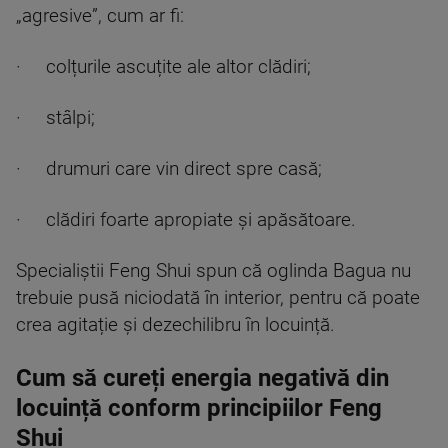
„agresive”, cum ar fi:
· colțurile ascuțite ale altor clădiri;
· stâlpi;
· drumuri care vin direct spre casă;
· clădiri foarte apropiate și apăsătoare.
Specialiștii Feng Shui spun că oglinda Bagua nu
trebuie pusă niciodată în interior, pentru că poate
crea agitație și dezechilibru în locuință.
Cum să cureți energia negativă din
locuință conform principiilor Feng
Shui