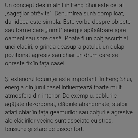
Un concept des întâlnit în Feng Shui este cel al
„săgeților otrăvite”. Denumirea sună complicat,
dar ideea este simplă. Este vorba despre obiecte
sau forme care „trimit” energie apăsătoare spre
oameni sau spre casă. Poate fi un colț ascuțit al
unei clădiri, o grindă deasupra patului, un dulap
poziționat agresiv sau chiar un drum care se
oprește fix în fața casei.
Și exteriorul locuinței este important. În Feng Shui,
energia din jurul casei influențează foarte mult
atmosfera din interior. De exemplu, cablurile
agățate dezordonat, clădirile abandonate, stâlpii
aflați chiar în fața geamurilor sau colțurile agresive
ale clădirilor vecine sunt asociate cu stres,
tensiune și stare de disconfort.