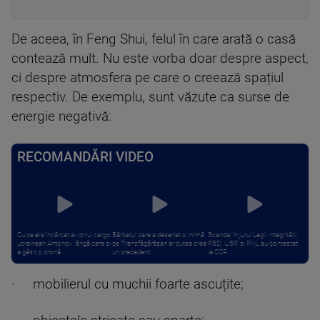
De aceea, în Feng Shui, felul în care arată o casă
contează mult. Nu este vorba doar despre aspect,
ci despre atmosfera pe care o creează spațiul
respectiv. De exemplu, sunt văzute ca surse de
energie negativă:
RECOMANDĂRI VIDEO
Cu ce era încărcat avionul cargo
Bărbatul care a desenat o inimă
Scandal în jurul Legii Integrității.
ucrainean Antonov lângă care s-
pe Transfăgărășan ar putea crea
PSD: USR și PNL au contestat
a găsit o dronă ...
un precedent. ...
la CCR
· mobilierul cu muchii foarte ascuțite;