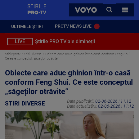
StirilePROTV
CAUTA
VOYO
TOATE 
PROTV NEWS LIVE
ULTIMELE ȘTIRI
LIVE
Știrile PRO TV ale dimineții
Stirileprotv
Stiri Diverse
Obiecte care aduc ghinion într-o casă conform Feng Shui.
Ce este conceptul „săgeților otrăvite”
Obiecte care aduc ghinion într-o casă
conform Feng Shui. Ce este conceptul
„săgeților otrăvite”
Data publicării:
02-06-2026 | 11:12
STIRI DIVERSE
Data actualizării:
02-06-2026 | 11:12