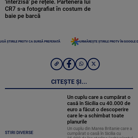
'interzisă' pe rețele. Partenera lui
CR7 s-a fotografiat în costum de
baie pe barcă
UGĂ ȘTIRILE PROTV CA SURSĂ PREFERATĂ
URMĂREȘTE ȘTIRILE PROTV ÎN GOOGLE 
CITEȘTE ȘI...
Un cuplu care a cumpărat o
casă în Sicilia cu 40.000 de
euro a făcut o descoperire
care le-a schimbat toate
planurile
Un cuplu din Marea Britanie care a
STIRI DIVERSE
cumpărat o casă în Sicilia cu
35.000 de lire sterline (echivalentul