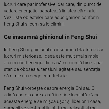
lucruri care par inofensive, dar care, din punct de
vedere energetic, sabotează liniștea căminului.
Vezi lista obiectelor care aduc ghinion conform
Feng Shui și cum să le elimini.
Ce înseamnă ghinionul în Feng Shui
În Feng Shui, ghinionul nu înseamnă blesteme sau
lucruri misterioase. Ideea este mult mai simplă:
atunci când energia din casă nu circulă bine, apar
stări de oboseală, tensiuni, agitație sau senzația
că nimic nu merge cum trebuie.
Feng Shui vorbește despre energia Chi sau Qi,
adică energia care există în orice locuință. Când
această energie se mișcă ușor și liber prin casă,
oamenii se simt mai liniștiți, mai relaxați și mai