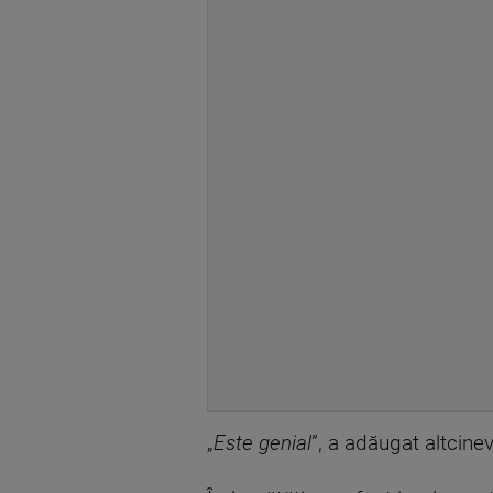
„
Este genial
”, a adăugat altcine