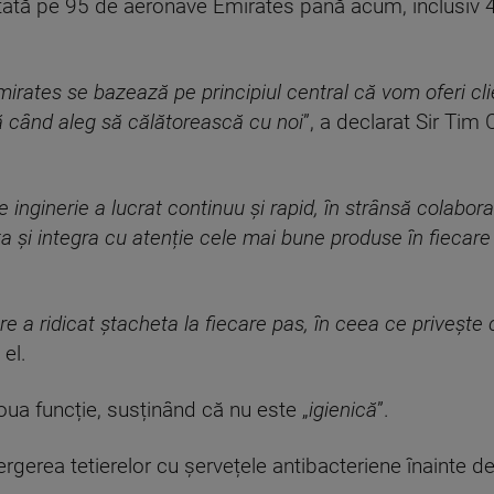
tată pe 95 de aeronave Emirates până acum, inclusiv 
rates se bazează pe principiul central că vom oferi clie
ă când aleg să călătorească cu noi
”, a declarat Sir Tim
 inginerie a lucrat continuu și rapid, în strânsă colabo
ăta și integra cu atenție cele mai bune produse în fieca
 a ridicat ștacheta la fiecare pas, în ceea ce privește
 el.
noua funcție, susținând că nu este „
igienică
”.
tergerea tetierelor cu șervețele antibacteriene înainte d