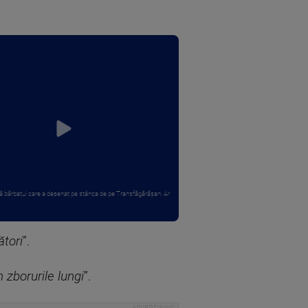
 bărbatul care a desenat pe stânca de pe Transfăgărășan. Ar
ători
”.
n zborurile lungi
”.