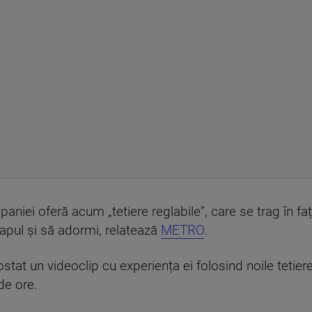
niei oferă acum „tetiere reglabile”, care se trag în fa
capul și să adormi, relatează
METRO
.
stat un videoclip cu experiența ei folosind noile tetie
de ore.