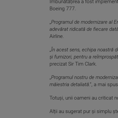
Îmbunătățirea a fost implemen
Boeing 777.
„
Programul de modernizare al Emi
adevărat ridicată de fiecare dat
Airline.
„
În acest sens, echipa noastră de
și furnizori, pentru a reîmprosp
precizat Sir Tim Clark.
„
Programul nostru de modernizare
măiestria detaliată
.”, a mai spus
Totuși, unii oameni au criticat 
Alții au sugerat pur și simplu ș