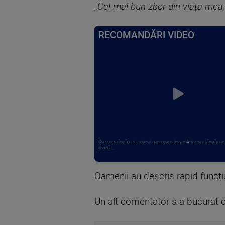
„
Cel mai bun zbor din viața mea,
RECOMANDĂRI VIDEO
Cu ce era încărcat avionul cargo ucrainean Antonov lângă care
dronă ...
Oamenii au descris rapid funcția
Un alt comentator s-a bucurat că,