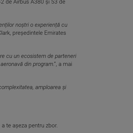
42 de Airbus A380 și 53 de
nților noștri o experiență cu
 Clark, președintele Emirates
rare cu un ecosistem de parteneri
re aeronavă din program
.”, a mai
 complexitatea, amploarea și
e a te așeza pentru zbor.