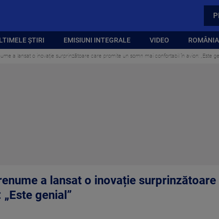
P
LTIMELE ȘTIRI
EMISIUNI INTEGRALE
VIDEO
ROMÂNIA,
me a lansat o inovație surprinzătoare care promite un somn mai confortabil în avion: „Este ge
enume a lansat o inovație surprinzătoar
: „Este genial”