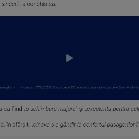
 sincer
.”, a conchis ea.
 s-a găsit o
A început UNTOLD 2026. Sting și peste 200 de artiști urcă pe cele nouă scene
Ce amendă riscă
...
...
 ca fiind „
o schimbare majoră
” și „
excelentă pentru căl
 în sfârșit, „
cineva s-a gândit la confortul pasagerilor î