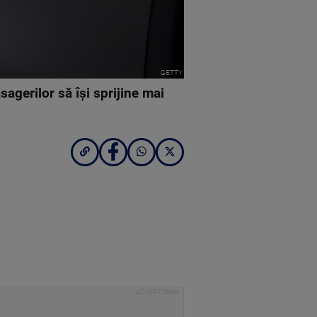
GETTY
agerilor să își sprijine mai