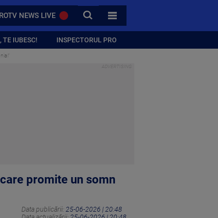
CAUTA
ROTV NEWS LIVE
TOATE CATEGORIILE
 TE IUBESC!
INSPECTORUL PRO
nial”
e care promite un somn
Data publicării:
25-06-2026 | 20:48
Data actualizării:
25-06-2026 | 20:48