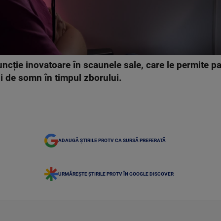
ncție inovatoare în scaunele sale, care le permite pas
i de somn în timpul zborului.
ADAUGĂ ȘTIRILE PROTV CA SURSĂ PREFERATĂ
URMĂREȘTE ȘTIRILE PROTV ÎN GOOGLE DISCOVER