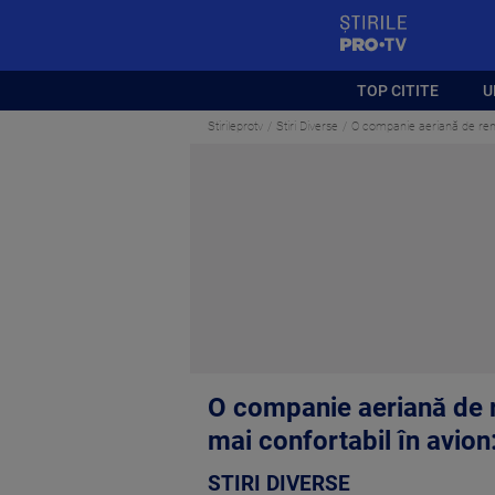
StirilePROTV
TOP CITITE
U
Stirileprotv
Stiri Diverse
O companie aeriană de renu
O companie aeriană de r
mai confortabil în avion
STIRI DIVERSE