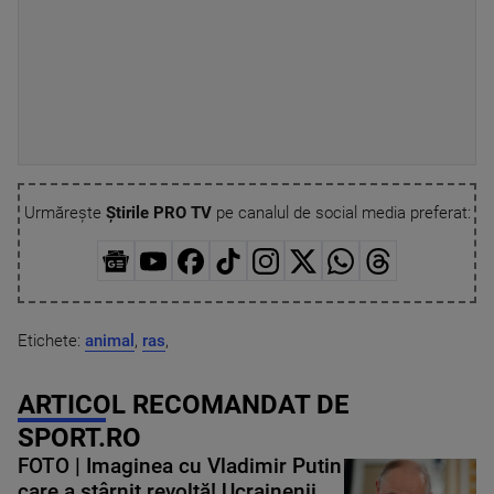
Urmărește
Știrile PRO TV
pe canalul de social media preferat:
Etichete:
animal
,
ras
,
ARTICOL RECOMANDAT DE
SPORT.RO
FOTO | Imaginea cu Vladimir Putin
care a stârnit revoltă! Ucrainenii