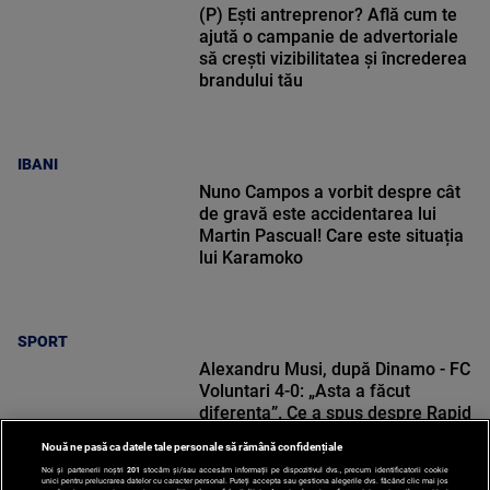
(P) Ești antreprenor? Află cum te
ajută o campanie de advertoriale
să crești vizibilitatea și încrederea
brandului tău
IBANI
Nuno Campos a vorbit despre cât
de gravă este accidentarea lui
Martin Pascual! Care este situația
lui Karamoko
SPORT
Alexandru Musi, după Dinamo - FC
Voluntari 4-0: „Asta a făcut
diferența”. Ce a spus despre Rapid
Nouă ne pasă ca datele tale personale să rămână confidențiale
Noi și partenerii noștri
201
stocăm și/sau accesăm informații pe dispozitivul dvs., precum identificatorii cookie
unici pentru prelucrarea datelor cu caracter personal. Puteți accepta sau gestiona alegerile dvs. făcând clic mai jos