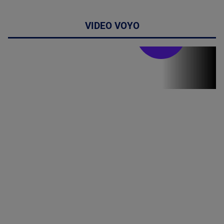
VIDEO VOYO
Stirile PRO TV
Stirile PRO
TV # 19.00 -
8 August
2026
MAI
MULTE