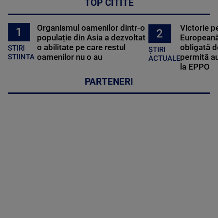
TOP CITITE
Organismul oamenilor dintr-o
Victorie p
1
2
populație din Asia a dezvoltat
Europeană
o abilitate pe care restul
obligată d
STIRI
ȘTIRI
oamenilor nu o au
permită au
STIINTA
ACTUALE
la EPPO
PARTENERI