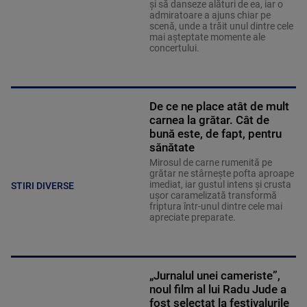
și să danseze alături de ea, iar o
admiratoare a ajuns chiar pe
scenă, unde a trăit unul dintre cele
mai așteptate momente ale
concertului.
De ce ne place atât de mult
carnea la grătar. Cât de
bună este, de fapt, pentru
sănătate
Mirosul de carne rumenită pe
grătar ne stârnește pofta aproape
imediat, iar gustul intens și crusta
STIRI DIVERSE
ușor caramelizată transformă
friptura într-unul dintre cele mai
apreciate preparate.
„Jurnalul unei cameriste”,
noul film al lui Radu Jude a
fost selectat la festivalurile