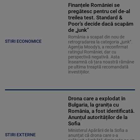
Finanțele României se
pregătesc pentru cel de-al
treilea test. Standard &
Poor’s decide dacă scapăm
de „junk”
România a scapat din nou de
STIRI ECONOMICE
retrogradarea la categoria „junk”.
Agenția Moody's, a reconfirmat
ratingul României, dar cu
perspectivă negativă. Asta
înseamnă că țara noastră rămâne
pe ultima treaptă recomandată
investițiilor.
Drona care a explodat în
Bulgaria, la granița cu
România, a fost identificată.
Anunțul autorităților de la
Sofia
Ministerul Apărării de la Sofia a
STIRI EXTERNE
anunțat că drona care s-a