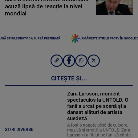
acuză lipsă de reacție la nivel
mondial
UGĂ ȘTIRILE PROTV CA SURSĂ PREFERATĂ
URMĂREȘTE ȘTIRILE PROTV ÎN GOOGLE 
CITEȘTE ȘI...
Zara Larsson, moment
spectaculos la UNTOLD. O
fană a urcat pe scenă și a
dansat alături de artista
suedeză
A fost o noapte plină de culoare,
STIRI DIVERSE
muzică și emoții la UNTOLD. Zara
Larsson i-a făcut pe fani să cânte