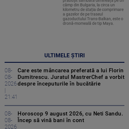
prăbușit sâmbătă dimineața pe un
câmp din Bulgaria, la circa un
kilometru de stația de comprimare
a gazelor de pe traseul
gazoductului Trans-Balkan, este o
dronă-momeală de tip Maya.
ULTIMELE ȘTIRI
08-
Care este mâncarea preferată a lui Florin
08-
Dumitrescu. Juratul MastrerChef a vorbit
2026
despre începuturile în bucătărie
|
21:41
08-
Horoscop 9 august 2026, cu Neti Sandu.
08-
Încep să vină bani în cont
2026