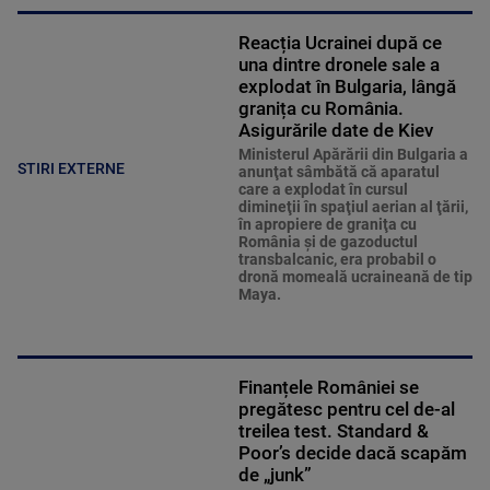
Reacția Ucrainei după ce
una dintre dronele sale a
explodat în Bulgaria, lângă
granița cu România.
Asigurările date de Kiev
Ministerul Apărării din Bulgaria a
STIRI EXTERNE
anunţat sâmbătă că aparatul
care a explodat în cursul
dimineţii în spaţiul aerian al ţării,
în apropiere de graniţa cu
România şi de gazoductul
transbalcanic, era probabil o
dronă momeală ucraineană de tip
Maya.
Finanțele României se
pregătesc pentru cel de-al
treilea test. Standard &
Poor’s decide dacă scapăm
de „junk”