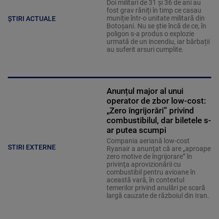
Doi militari de 31 și 36 de ani au
fost grav răniți în timp ce casau
muniție într-o unitate militară din
ȘTIRI ACTUALE
Botoșani. Nu se știe încă de ce, în
poligon s-a produs o explozie
urmată de un incendiu, iar bărbații
au suferit arsuri cumplite.
Anunțul major al unui
operator de zbor low-cost:
„Zero îngrijorări” privind
combustibilul, dar biletele s-
ar putea scumpi
Compania aeriană low-cost
STIRI EXTERNE
Ryanair a anunţat că are „aproape
zero motive de îngrijorare” în
privinţa aprovizionării cu
combustibil pentru avioane în
această vară, în contextul
temerilor privind anulări pe scară
largă cauzate de războiul din Iran.