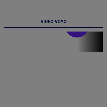
VIDEO VOYO
Stirile PRO TV
Stirile PRO
TV # 19.00 -
8 August
2026