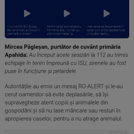
Misiune dificilă în Bucegi.
Performanță istorică pentru
Intervenție de descarcerare în
Salvamontiștii au folosit în
România. Elevii români au
spital: cum a fost dezasamblat
premieră un sistem ...
obținut opt medalii la ...
un tocător pentru ...
Mircea Pâgleșan, purtător de cuvânt primăria
Apahida:
Au început acele sesizări la 112 au trimis
echipaje în teren împreună cu ISU, sirenele au fost
puse în funcțiune și petardele.
Autoritățile au emis un mesaj RO-ALERT și le-au
cerut oamenilor să evite deplasările, să își
supravegheze atent copiii și animalele din
gospodării și să nu lase mâncare sau resturi în
apropierea caselor, pentru a nu atrage animalul.