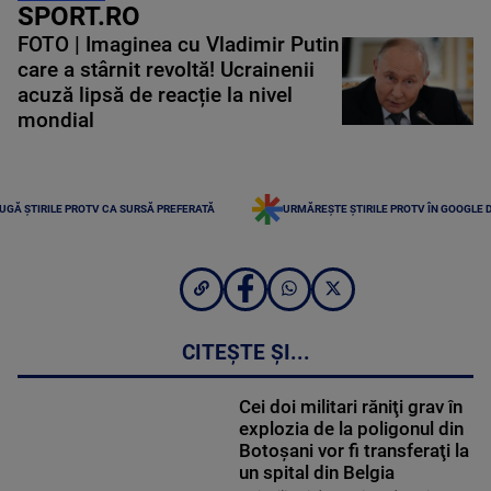
SPORT.RO
FOTO | Imaginea cu Vladimir Putin
care a stârnit revoltă! Ucrainenii
acuză lipsă de reacție la nivel
mondial
UGĂ ȘTIRILE PROTV CA SURSĂ PREFERATĂ
URMĂREȘTE ȘTIRILE PROTV ÎN GOOGLE 
CITEȘTE ȘI...
Cei doi militari răniţi grav în
explozia de la poligonul din
Botoşani vor fi transferaţi la
un spital din Belgia