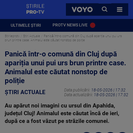
StirilePROTV
CAUTA
VOYO
TOATE 
PROTV NEWS LIVE
ULTIMELE ȘTIRI
Stirileprotv
Știri Actuale
Panicǎ într-o comună din Cluj după apariția unui pui urs
brun printre case. Animalul este căutat nonstop de poliție
Panicǎ într-o comună din Cluj după
apariția unui pui urs brun printre case.
Animalul este căutat nonstop de
poliție
Data publicării:
18-05-2026 | 17:32
ȘTIRI ACTUALE
Data actualizării:
18-05-2026 | 17:32
Au apărut noi imagini cu ursul din Apahida,
județul Cluj! Animalul este căutat încă de ieri,
după ce a fost văzut pe străzile comunei.