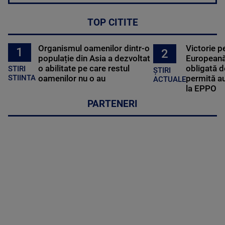
TOP CITITE
Organismul oamenilor dintr-o
Victorie p
1
2
populație din Asia a dezvoltat
Europeană
o abilitate pe care restul
obligată d
STIRI
ȘTIRI
oamenilor nu o au
permită au
STIINTA
ACTUALE
la EPPO
PARTENERI