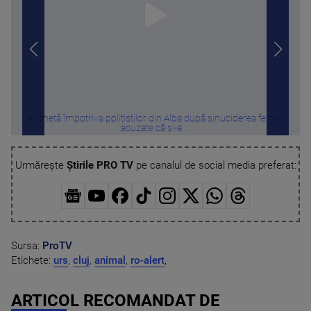
Anchetă împotriva polițiștilor din Alba după sinuciderea femeii
Misi
acuzate că și-a ...
Urmărește
Știrile PRO TV
pe canalul de social media preferat:
Sursa:
ProTV
Etichete:
urs
,
cluj
,
animal
,
ro-alert
,
ARTICOL RECOMANDAT DE