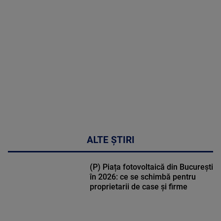
MAI
MULTE
DETALII
30:33
ALTE ȘTIRI
(P) Piața fotovoltaică din București
în 2026: ce se schimbă pentru
proprietarii de case și firme