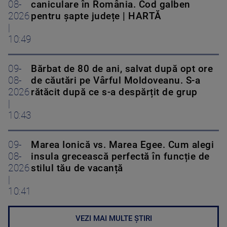
08-
caniculare în România. Cod galben
2026
pentru șapte județe | HARTĂ
|
10:49
09-
Bărbat de 80 de ani, salvat după opt ore
08-
de căutări pe Vârful Moldoveanu. S-a
2026
rătăcit după ce s-a despărțit de grup
|
10:43
09-
Marea Ionică vs. Marea Egee. Cum alegi
08-
insula grecească perfectă în funcție de
2026
stilul tău de vacanță
|
10:41
VEZI MAI MULTE ȘTIRI