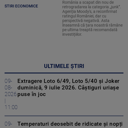
România a scapat din nou de
STIRI ECONOMICE
retrogradarea la categoria „junk”.
Agenția Moody's, a reconfirmat
ratingul României, dar cu
perspectivă negativă. Asta
înseamnă că țara noastră rămâne
pe ultima treaptă recomandată
investițiilor.
ULTIMELE ȘTIRI
09-
Extragere Loto 6/49, Loto 5/40 și Joker
08-
duminică, 9 iulie 2026. Câștiguri uriașe
2026
puse în joc
|
11:00
09-
Temperaturi deosebit de ridicate și nopți