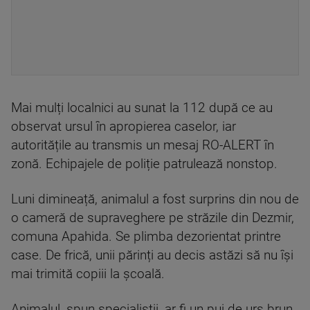
Mai mulți localnici au sunat la 112 după ce au
observat ursul în apropierea caselor, iar
autoritățile au transmis un mesaj RO-ALERT în
zonă. Echipajele de poliție patrulează nonstop.
Luni dimineață, animalul a fost surprins din nou de
o cameră de supraveghere pe străzile din Dezmir,
comuna Apahida. Se plimba dezorientat printre
case. De frică, unii părinți au decis astăzi să nu își
mai trimită copiii la școală.
Animalul, spun specialiștii, ar fi un pui de urs brun.