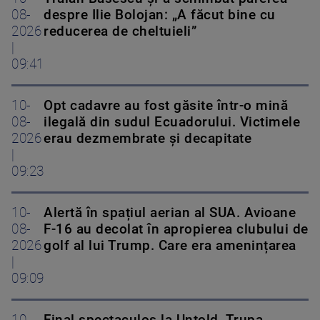
08-
despre Ilie Bolojan: „A făcut bine cu
2026
reducerea de cheltuieli”
|
09:41
10-
Opt cadavre au fost găsite într-o mină
08-
ilegală din sudul Ecuadorului. Victimele
2026
erau dezmembrate și decapitate
|
09:23
10-
Alertă în spațiul aerian al SUA. Avioane
08-
F-16 au decolat în apropierea clubului de
2026
golf al lui Trump. Care era amenințarea
|
09:09
10-
Final spectaculos la Untold. Trupa