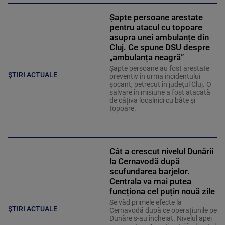
Șapte persoane arestate
pentru atacul cu topoare
asupra unei ambulanțe din
Cluj. Ce spune DSU despre
„ambulanța neagră”
Șapte persoane au fost arestate
ȘTIRI ACTUALE
preventiv în urma incidentului
șocant, petrecut în județul Cluj. O
salvare în misiune a fost atacată
de câțiva localnici cu bâte și
topoare.
Cât a crescut nivelul Dunării
la Cernavodă după
scufundarea barjelor.
Centrala va mai putea
funcționa cel puțin nouă zile
Se văd primele efecte la
ȘTIRI ACTUALE
Cernavodă după ce operațiunile pe
Dunăre s-au încheiat. Nivelul apei