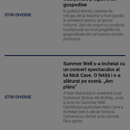
gospodine
În județul Mureș, cetatea de
STIRI DIVERSE
refugiu de la Saschiz a fost gazdă
în weekend pentru un picnic
cultural. Zeci de coșuri cu produse
tradiționale au fost pregătite de
gospodinele din sat pentru turiștii
pofticioși.
Summer Well s-a încheiat cu
un concert spectaculos al
lui Nick Cave. O fetiță i s-a
alăturat pe scenă. „Am
plâns”
A fost distracție în weekend și pe
STIRI DIVERSE
Domeniul Știrbey din Buftea, unde
a avut loc Summer Well.
Cântărețul australian Nick Cave a
încheiat cele 3 zile de festival.
Oamenii au cântat și au dansat
fără oprire.