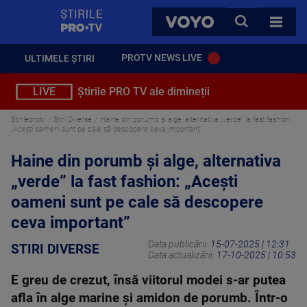
StirilePROTV
CAUTA
VOYO
TOATE 
PROTV NEWS LIVE
ULTIMELE ȘTIRI
LIVE
Știrile PRO TV ale dimineții
Stirileprotv
Stiri Diverse
Haine din porumb și alge, alternativa „verde” la fast fashion:
„Acești oameni sunt pe cale să descopere ceva important”
Haine din porumb și alge, alternativa
„verde” la fast fashion: „Acești
oameni sunt pe cale să descopere
ceva important”
Data publicării:
15-07-2025 | 12:31
STIRI DIVERSE
Data actualizării:
17-10-2025 | 10:53
E greu de crezut, însă viitorul modei s-ar putea
afla în alge marine și amidon de porumb. Într-o