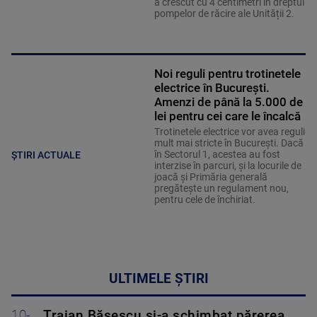
a crescut cu 4 centimetri în dreptul
pompelor de răcire ale Unității 2.
Noi reguli pentru trotinetele
electrice în București.
Amenzi de până la 5.000 de
lei pentru cei care le încalcă
Trotinetele electrice vor avea reguli
mult mai stricte în București. Dacă
în Sectorul 1, acestea au fost
ȘTIRI ACTUALE
interzise în parcuri, și la locurile de
joacă și Primăria generală
pregătește un regulament nou,
pentru cele de închiriat.
ULTIMELE ȘTIRI
10-
Traian Băsescu și-a schimbat părerea