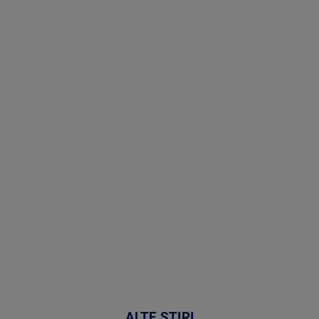
Stirile PRO
TV # 19.00 -
09 August
2026
MAI
MULTE
DETALII
31:15
ALTE ȘTIRI