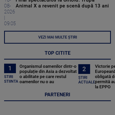
08-
Animal X a revenit pe scenă după 13 ani
2026
|
09:05
VEZI MAI MULTE ȘTIRI
TOP CITITE
Organismul oamenilor dintr-o
Victorie p
1
2
populație din Asia a dezvoltat
Europeană
o abilitate pe care restul
obligată d
STIRI
ȘTIRI
oamenilor nu o au
permită au
STIINTA
ACTUALE
la EPPO
PARTENERI