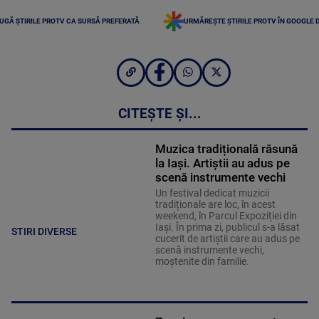
UGĂ ȘTIRILE PROTV CA SURSĂ PREFERATĂ
URMĂREȘTE ȘTIRILE PROTV ÎN GOOGLE 
CITEȘTE ȘI...
Muzica tradițională răsună
la Iași. Artiștii au adus pe
scenă instrumente vechi
Un festival dedicat muzicii
tradiționale are loc, în acest
weekend, în Parcul Expoziției din
Iași. În prima zi, publicul s-a lăsat
STIRI DIVERSE
cucerit de artiștii care au adus pe
scenă instrumente vechi,
moștenite din familie.