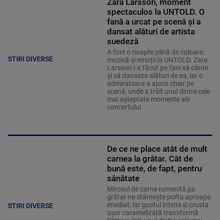
Zara Larsson, moment
spectaculos la UNTOLD. O
fană a urcat pe scenă și a
dansat alături de artista
suedeză
A fost o noapte plină de culoare,
STIRI DIVERSE
muzică și emoții la UNTOLD. Zara
Larsson i-a făcut pe fani să cânte
și să danseze alături de ea, iar o
admiratoare a ajuns chiar pe
scenă, unde a trăit unul dintre cele
mai așteptate momente ale
concertului.
De ce ne place atât de mult
carnea la grătar. Cât de
bună este, de fapt, pentru
sănătate
Mirosul de carne rumenită pe
grătar ne stârnește pofta aproape
imediat, iar gustul intens și crusta
STIRI DIVERSE
ușor caramelizată transformă