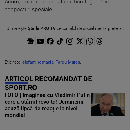
Acum, doamnele fac față cu brio frigului: au
adăposturi speciale.
Urmărește
Știrile PRO TV
pe canalul de social media preferat:
Etichete:
elefant
,
romania
,
Targu Mures
,
ARTICOL RECOMANDAT DE
SPORT.RO
FOTO | Imaginea cu Vladimir Putin
care a stârnit revoltă! Ucrainenii
acuză lipsă de reacție la nivel
mondial