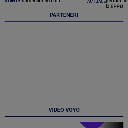
oamenilor nu o au
permită au
STIINTA
ACTUALE
la EPPO
PARTENERI
VIDEO VOYO