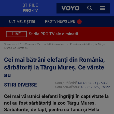
StirilePROTV
CAUTA
VOYO
TOATE 
PROTV NEWS LIVE
ULTIMELE ȘTIRI
LIVE
Știrile PRO TV ale dimineții
Stirileprotv
Stiri Diverse
Cei mai bătrâni elefanți din România, sărbătoriți la Târgu
Mureș. Ce vârste au
Cei mai bătrâni elefanți din România,
sărbătoriți la Târgu Mureș. Ce vârste
au
Data publicării:
08-02-2021 | 16:49
STIRI DIVERSE
Data actualizării:
13-08-2025 | 19:22
Cei mai vârstnici elefanți îngrijiți în captivitate la
noi au fost sărbătoriți la zoo Târgu Mureș.
Sărbătorite, de fapt, pentru că Tania și Hella