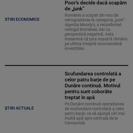
Poor’s decide dacă scapăm
de „junk”
România a scapat din nou de
STIRI ECONOMICE
retrogradarea la categoria „junk”.
Agenția Moody's, a reconfirmat
ratingul României, dar cu
perspectivă negativă. Asta
înseamnă că țara noastră rămâne
pe ultima treaptă recomandată
investițiilor.
Scufundarea controlată a
celor patru barje de pe
Dunăre continuă. Motivul
pentru sunt coborâte
treptat în apă
Pe Dunăre continuă operațiunea
ȘTIRI ACTUALE
de scufundare controlată a celor
patru barje, ca să ajungă cât mai
multă apă spre centrala de la
Cernavodă.