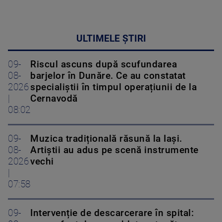
ULTIMELE ȘTIRI
09-
Riscul ascuns după scufundarea
08-
barjelor în Dunăre. Ce au constatat
2026
specialiștii în timpul operațiunii de la
|
Cernavodă
08:02
09-
Muzica tradițională răsună la Iași.
08-
Artiștii au adus pe scenă instrumente
2026
vechi
|
07:58
09-
Intervenție de descarcerare în spital: