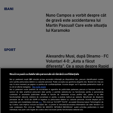
IBANI
Nuno Campos a vorbit despre cât
de gravă este accidentarea lui
Martin Pascual! Care este situația
lui Karamoko
SPORT
Alexandru Musi, după Dinamo - FC
Voluntari 4-0: „Asta a făcut
diferența”. Ce a spus despre Rapid
Nouă ne pasă ca datele tale personale să rămână confidențiale
Noi și partenerii noștri
201
stocăm și/sau accesăm informații pe dispozitivul dvs., precum identificatorii cookie
unici pentru prelucrarea datelor cu caracter personal. Puteți accepta sau gestiona alegerile dvs. făcând clic mai jos
sau în orice moment, pe pagina cu politica de confidențialitate. Aceste alegeri vor fi raportate partenerilor noștri și
nu vă vor afecta navigarea.
Mai multe detalii
Noi si partenerii nostri (retelele de socializare si agentiile de publicitate partenere, precum si furnizorii nostri de
SPORT
servicii de date analitice) prelucram date pentru a permite website-ului sa functioneze, pentru a personaliza
continutul si anunturile publicitare afisate in functie de interesele si/sau profilul dvs., pentru a va oferi
functionalitati aferente retelelor de socializare si pentru a analiza traficul pe website. Beneficiati de drepturile
prevazute de art. 15-22 din GDPR in legatura cu prelucrarea datelor cu caracter personal. Aceste drepturi pot fi
exercitate prin modalitatea indicata
aici
. Prin click pe “ACCEPT TOATE”, acceptati folosirea tuturor Tehnologiilor de
tip Cookie, care implica inclusiv acceptul dvs. cu privire la stocarea/accesarea informatiilor de catre Vendor-ii cu
care colaboram. Prin click pe “VREAU SA MODIFIC SETARILE INDIVIDUAL” puteti schimba preferintele in mod
individual, mai putin cele legate de cookie strict necesare pentru functionarea website-ului.