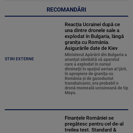
RECOMANDĂRI
Reacția Ucrainei după ce
una dintre dronele sale a
explodat în Bulgaria, lângă
granița cu România.
Asigurările date de Kiev
Ministerul Apărării din Bulgaria a
STIRI EXTERNE
anunţat sâmbătă că aparatul
care a explodat în cursul
dimineţii în spaţiul aerian al ţării,
în apropiere de graniţa cu
România şi de gazoductul
transbalcanic, era probabil o
dronă momeală ucraineană de tip
Maya.
Finanțele României se
pregătesc pentru cel de-al
treilea test. Standard &