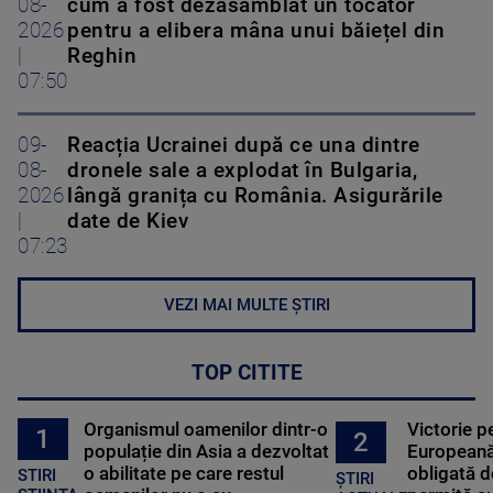
08-
cum a fost dezasamblat un tocător
2026
pentru a elibera mâna unui băiețel din
|
Reghin
07:50
09-
Reacția Ucrainei după ce una dintre
08-
dronele sale a explodat în Bulgaria,
2026
lângă granița cu România. Asigurările
|
date de Kiev
07:23
VEZI MAI MULTE ȘTIRI
TOP CITITE
Organismul oamenilor dintr-o
Victorie p
1
2
populație din Asia a dezvoltat
Europeană
o abilitate pe care restul
obligată d
STIRI
ȘTIRI