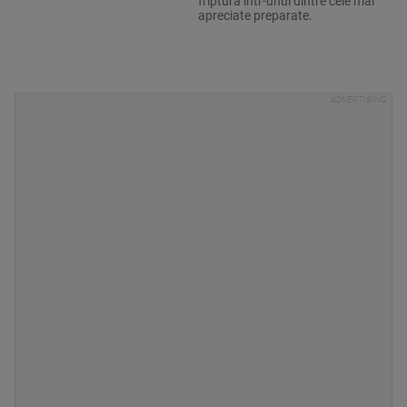
friptura într-unul dintre cele mai
apreciate preparate.