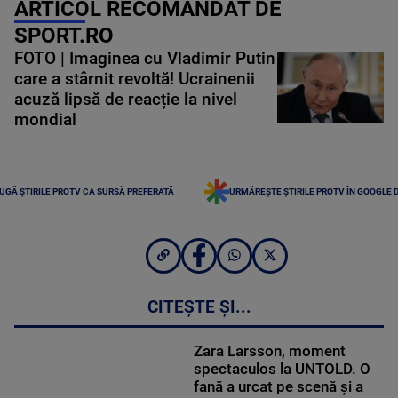
ARTICOL RECOMANDAT DE
SPORT.RO
FOTO | Imaginea cu Vladimir Putin
care a stârnit revoltă! Ucrainenii
acuză lipsă de reacție la nivel
mondial
UGĂ ȘTIRILE PROTV CA SURSĂ PREFERATĂ
URMĂREȘTE ȘTIRILE PROTV ÎN GOOGLE 
CITEȘTE ȘI...
Zara Larsson, moment
spectaculos la UNTOLD. O
fană a urcat pe scenă și a