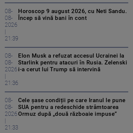
08-
Horoscop 9 august 2026, cu Neti Sandu.
08-
Încep să vină bani în cont
2026
|
21:39
08-
Elon Musk a refuzat accesul Ucrainei la
08-
Starlink pentru atacuri în Rusia. Zelenski
2026
i-a cerut lui Trump să intervină
|
21:36
08-
Cele șase condiții pe care Iranul le pune
08-
SUA pentru a redeschide strâmtoarea
2026
Ormuz după „două războaie impuse”
|
21:33