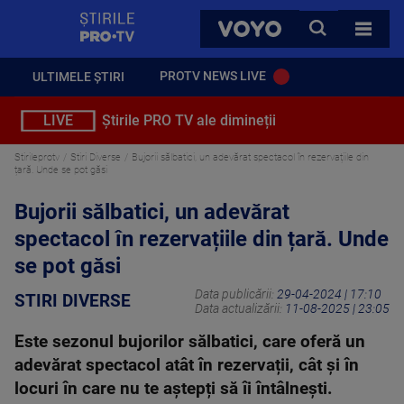
StirilePROTV
CAUTA
VOYO
TOATE 
PROTV NEWS LIVE
ULTIMELE ȘTIRI
LIVE
Știrile PRO TV ale dimineții
Stirileprotv
Stiri Diverse
Bujorii sălbatici, un adevărat spectacol în rezervațiile din
țară. Unde se pot găsi
Bujorii sălbatici, un adevărat
spectacol în rezervațiile din țară. Unde
se pot găsi
Data publicării:
29-04-2024 | 17:10
STIRI DIVERSE
Data actualizării:
11-08-2025 | 23:05
Este sezonul bujorilor sălbatici, care oferă un
adevărat spectacol atât în rezervații, cât și în
locuri în care nu te aștepți să îi întâlnești.