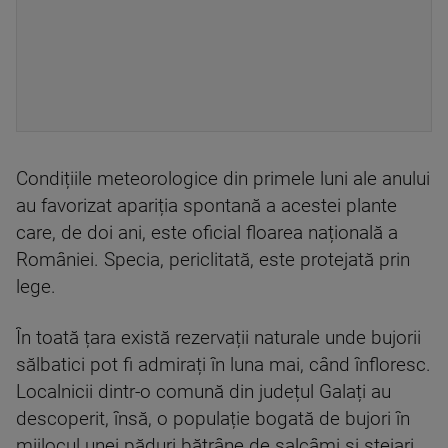
Condițiile meteorologice din primele luni ale anului
au favorizat apariția spontană a acestei plante
care, de doi ani, este oficial floarea națională a
României. Specia, periclitată, este protejată prin
lege.
În toată țara există rezervații naturale unde bujorii
sălbatici pot fi admirați în luna mai, când înfloresc.
Localnicii dintr-o comună din județul Galați au
descoperit, însă, o populație bogată de bujori în
mijlocul unei păduri bătrâne de salcâmi și stejari.