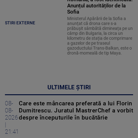
Anunțul autorităților de la
Sofia
Ministerul Apărării de la Sofia a
STIRI EXTERNE
anunțat că drona care s-a
prăbușit sâmbătă dimineața pe un
câmp din Bulgaria, la circa un
kilometru de stația de comprimare
a gazelor de pe traseul
gazoductului Trans-Balkan, este o
dronă-momeală de tip Maya.
ULTIMELE ȘTIRI
08-
Care este mâncarea preferată a lui Florin
08-
Dumitrescu. Juratul MastrerChef a vorbit
2026
despre începuturile în bucătărie
|
21:41