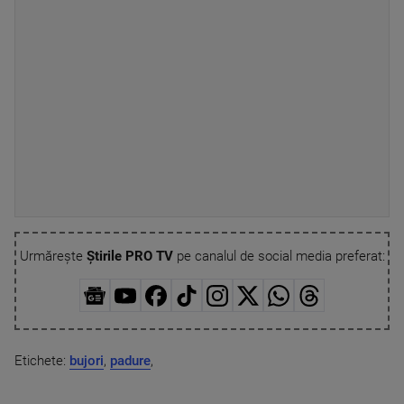
Urmărește
Știrile PRO TV
pe canalul de social media preferat:
Etichete:
bujori
,
padure
,