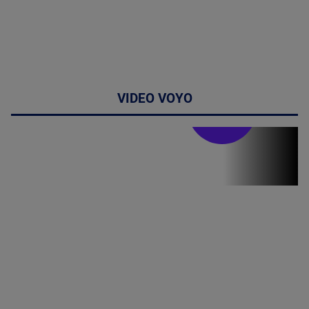
VIDEO VOYO
Stirile PRO TV
Stirile PRO
TV # 19.00 -
8 August