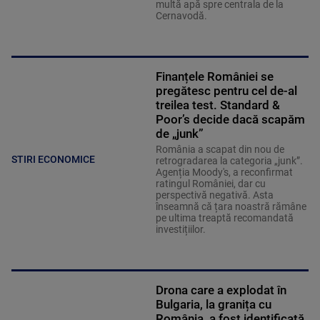
multă apă spre centrala de la
Cernavodă.
Finanțele României se
pregătesc pentru cel de-al
treilea test. Standard &
Poor’s decide dacă scapăm
de „junk”
România a scapat din nou de
STIRI ECONOMICE
retrogradarea la categoria „junk”.
Agenția Moody's, a reconfirmat
ratingul României, dar cu
perspectivă negativă. Asta
înseamnă că țara noastră rămâne
pe ultima treaptă recomandată
investițiilor.
Drona care a explodat în
Bulgaria, la granița cu
România, a fost identificată.