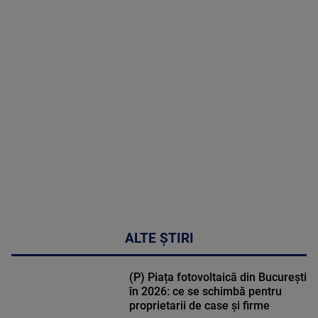
2026
MAI
MULTE
DETALII
30:33
ALTE ȘTIRI
(P) Piața fotovoltaică din București
în 2026: ce se schimbă pentru
proprietarii de case și firme