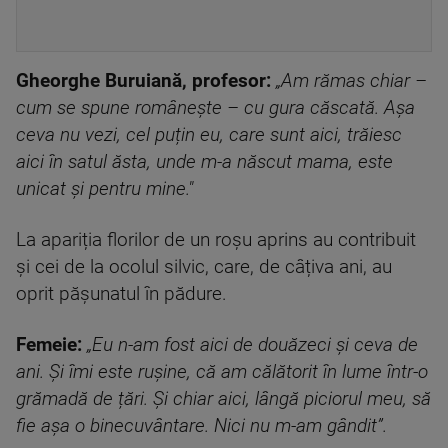
Gheorghe Buruiană, profesor:
„Am rămas chiar –
cum se spune românește – cu gura căscată. Așa
ceva nu vezi, cel puțin eu, care sunt aici, trăiesc
aici în satul ăsta, unde m-a născut mama, este
unicat și pentru mine."
La apariția florilor de un roșu aprins au contribuit
și cei de la ocolul silvic, care, de câțiva ani, au
oprit pășunatul în pădure.
Femeie:
„Eu n-am fost aici de douăzeci și ceva de
ani. Și îmi este rușine, că am călătorit în lume într-o
grămadă de țări. Și chiar aici, lângă piciorul meu, să
fie așa o binecuvântare. Nici nu m-am gândit”.