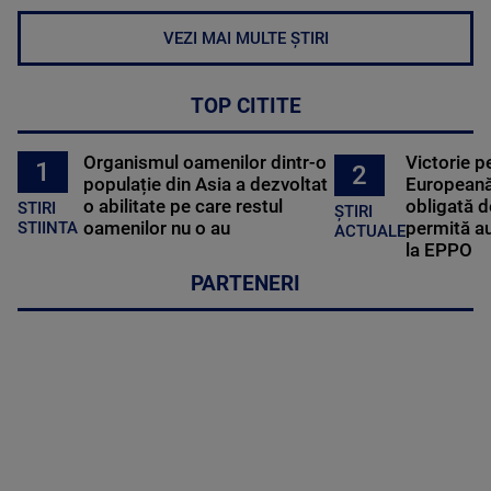
VEZI MAI MULTE ȘTIRI
TOP CITITE
Organismul oamenilor dintr-o
Victorie p
1
2
populație din Asia a dezvoltat
Europeană
o abilitate pe care restul
obligată d
STIRI
ȘTIRI
oamenilor nu o au
permită au
STIINTA
ACTUALE
la EPPO
PARTENERI