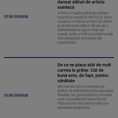
dansat alături de artista
suedeză
A fost o noapte plină de culoare,
STIRI DIVERSE
muzică și emoții la UNTOLD. Zara
Larsson i-a făcut pe fani să cânte
și să danseze alături de ea, iar o
admiratoare a ajuns chiar pe
scenă, unde a trăit unul dintre cele
mai așteptate momente ale
concertului.
De ce ne place atât de mult
carnea la grătar. Cât de
bună este, de fapt, pentru
sănătate
Mirosul de carne rumenită pe
grătar ne stârnește pofta aproape
imediat, iar gustul intens și crusta
STIRI DIVERSE
ușor caramelizată transformă
friptura într-unul dintre cele mai
apreciate preparate.