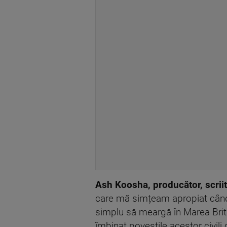
Ash Koosha, producător, scriito
care mă simțeam apropiat când 
simplu să meargă în Marea Brita
îmbinat poveștile acestor civili