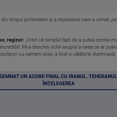
 din timpul protestelor și a represiunii care a urmat, p
or, regizor:
„Cred că simplul fapt de a putea recrea m
 incredibil. Mi-a deschis ochii asupra a ceea ce ar putea f
oclipuri cu oameni uciși, a fost o călătorie dureroasă, p
SEMNAT UN ACORD FINAL CU IRANUL. TEHERANUL
ÎNȚELEGEREA