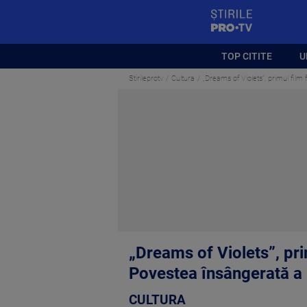
StirilePROTV
TOP CITITE
U
Stirileprotv
Cultura
„Dreams of Violets”, primul film
„Dreams of Violets”, pri
Povestea însângerată a 
CULTURA