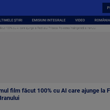
P
LTIMELE ȘTIRI
EMISIUNI INTEGRALE
VIDEO
ROMÂNIA,
 făcut 100% cu AI care ajunge la Festivalul Tribeca. Povestea însângerată a Iranului
mul film făcut 100% cu AI care ajunge la F
Iranului