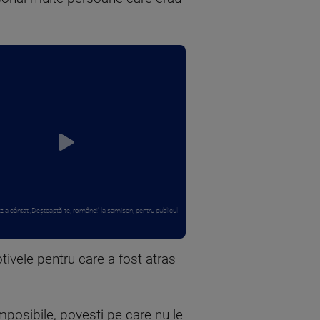
z a cântat „Deșteaptă-te, române!” la șamisen, pentru publicul
tivele pentru care a fost atras
imposibile, povești pe care nu le