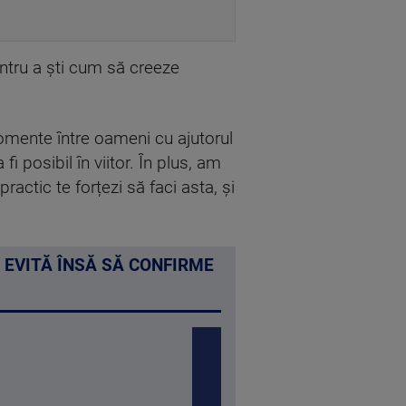
entru a ști cum să creeze
omente între oameni cu ajutorul
i posibil în viitor. În plus, am
ractic te forțezi să faci asta, și
 EVITĂ ÎNSĂ SĂ CONFIRME