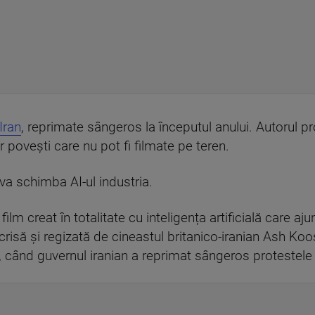
Iran
, reprimate sângeros la începutul anului. Autorul pr
r povești care nu pot fi filmate pe teren.
 va schimba AI-ul industria.
ilm creat în totalitate cu inteligența artificială care aju
isă și regizată de cineastul britanico-iranian Ash Koo
 când guvernul iranian a reprimat sângeros protestele