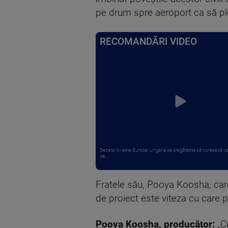
pe drum spre aeroport ca să ple
RECOMANDĂRI VIDEO
Seceta lovește Europa: Ungaria se pregătește să oprească ce
de ...
Fratele său, Pooya Koosha, care
de proiect este viteza cu care pe
Pooya Koosha, producător:
„Cu