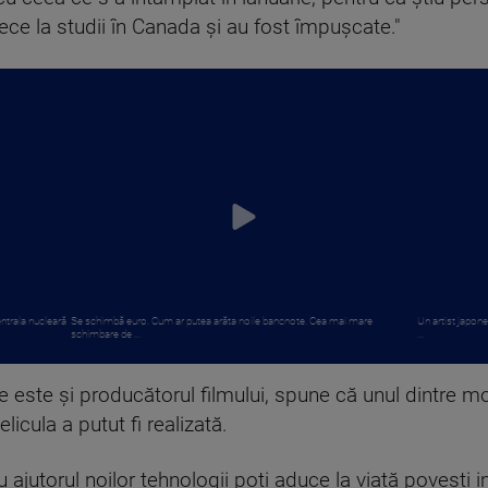
ce la studii în Canada și au fost împușcate."
ntrala nucleară
Se schimbă euro. Cum ar putea arăta noile bancnote. Cea mai mare
Un artist japone
schimbare de ...
...
 este și producătorul filmului, spune că unul dintre mo
licula a putut fi realizată.
 ajutorul noilor tehnologii poți aduce la viață povești 