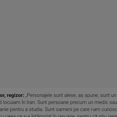
r, regizor:
„Personajele sunt alese, aș spune, sunt un
locuiam în Iran. Sunt persoane precum un medic sau 
nie pentru a studia. Sunt oameni pe care i-am cunoscut
 cu ceea ce s-a întâmplat în ianuarie, pentru că știu p