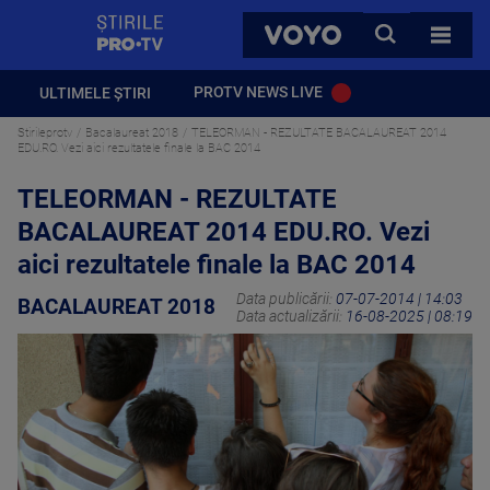
StirilePROTV
CAUTA
VOYO
TOATE 
PROTV NEWS LIVE
ULTIMELE ȘTIRI
Stirileprotv
Bacalaureat 2018
TELEORMAN - REZULTATE BACALAUREAT 2014
EDU.RO. Vezi aici rezultatele finale la BAC 2014
TELEORMAN - REZULTATE
BACALAUREAT 2014 EDU.RO. Vezi
aici rezultatele finale la BAC 2014
Data publicării:
07-07-2014 | 14:03
BACALAUREAT 2018
Data actualizării:
16-08-2025 | 08:19