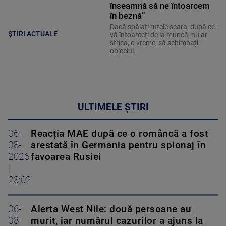
înseamnă să ne întoarcem
în beznă”
Dacă spălați rufele seara, după ce
ȘTIRI ACTUALE
vă întoarceți de la muncă, nu ar
strica, o vreme, să schimbați
obiceiul.
ULTIMELE ȘTIRI
06-
Reacția MAE după ce o româncă a fost
08-
arestată în Germania pentru spionaj în
2026
favoarea Rusiei
|
23:02
06-
Alerta West Nile: două persoane au
08-
murit, iar numărul cazurilor a ajuns la