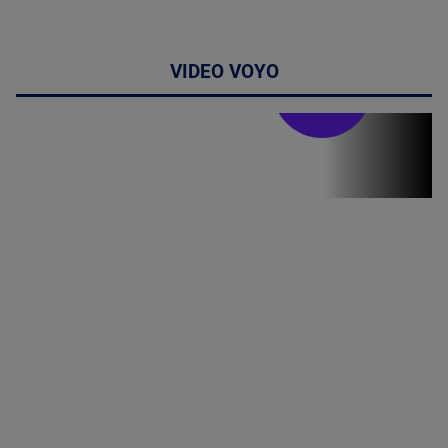
VIDEO VOYO
Stirile PRO TV
Stirile PRO
TV # 19.00 -
06 August
2026
MAI