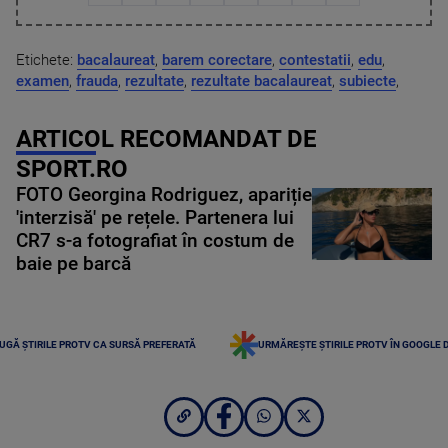
Etichete:
bacalaureat
,
barem corectare
,
contestatii
,
edu
,
examen
,
frauda
,
rezultate
,
rezultate bacalaureat
,
subiecte
,
ARTICOL RECOMANDAT DE
SPORT.RO
FOTO Georgina Rodriguez, apariție
'interzisă' pe rețele. Partenera lui
CR7 s-a fotografiat în costum de
baie pe barcă
UGĂ ȘTIRILE PROTV CA SURSĂ PREFERATĂ
URMĂREȘTE ȘTIRILE PROTV ÎN GOOGLE 