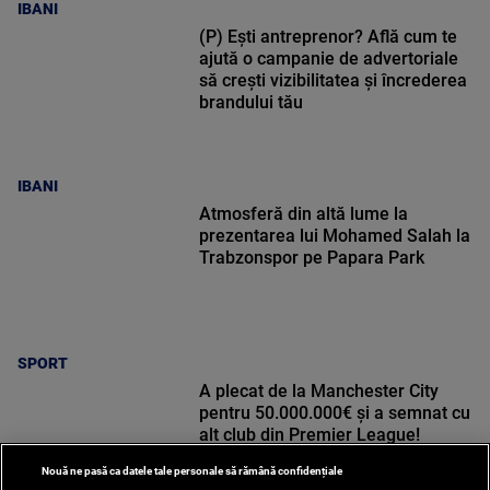
IBANI
(P) Ești antreprenor? Află cum te
ajută o campanie de advertoriale
să crești vizibilitatea și încrederea
brandului tău
IBANI
Atmosferă din altă lume la
prezentarea lui Mohamed Salah la
Trabzonspor pe Papara Park
SPORT
A plecat de la Manchester City
pentru 50.000.000€ și a semnat cu
alt club din Premier League!
Nouă ne pasă ca datele tale personale să rămână confidențiale