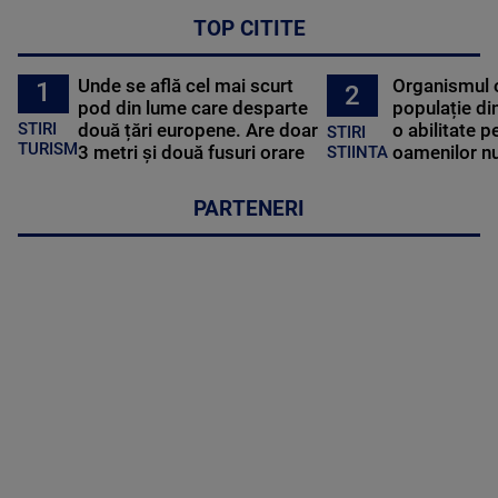
TOP CITITE
Unde se află cel mai scurt
Organismul 
1
2
pod din lume care desparte
populație di
STIRI
două țări europene. Are doar
o abilitate p
STIRI
TURISM
3 metri și două fusuri orare
oamenilor nu
STIINTA
PARTENERI