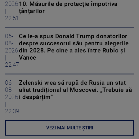
2026
10. Măsurile de protecție împotriva
|
țânțarilor
22:51
06-
Ce le-a spus Donald Trump donatorilor
08-
despre succesorul său pentru alegerile
2026
din 2028. Pe cine a ales între Rubio și
|
Vance
22:47
06-
Zelenski vrea să rupă de Rusia un stat
08-
aliat tradițional al Moscovei. „Trebuie să-
2026
i despărțim”
|
22:09
VEZI MAI MULTE ȘTIRI