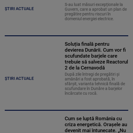
S-au luat măsuri excepționale la
ȘTIRI ACTUALE
Guvern, care a aprobat un plan de
pregătire pentru riscuri în
domeniul energiei electrice.
Soluția finală pentru
devierea Dunării. Cum vor fi
scufundate barjele care
trebuie să salveze Reactorul
2 de la Cernavodă
După zile întregi de pregătiri și
ȘTIRI ACTUALE
amânări a fost aprobată, în
sfârșit, varianta tehnică finală de
scufundare în Dunăre a barjelor
încărcate cu rocă.
Cum se luptă România cu
criza energetică. Orașele au
devenit mai întunecate. „Nu