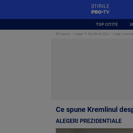
StirilePROTV
TOP CITITE
U
Stirileprotv
Alegeri în România 2024
Alegeri prezide
Ce spune Kremlinul des
ALEGERI PREZIDENTIALE