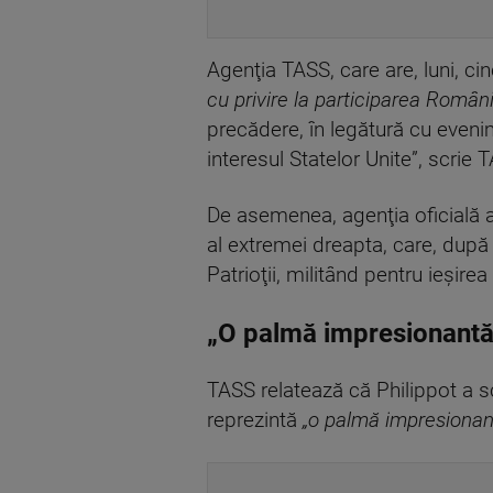
Agenţia TASS, care are, luni, ci
cu privire la participarea Român
precădere, în legătură cu eveni
interesul Statelor Unite”, scrie 
De asemenea, agenţia oficială a 
al extremei dreapta, care, după c
Patrioţii, militând pentru ieşire
„O palmă impresionantă
TASS relatează că Philippot a scr
reprezintă
„o palmă impresionan