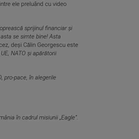
intre ele preluând cu video
prească sprijinul financiar şi
i asta se simte bine! Asta
ancez, deşi Călin Georgescu este
UE, NATO şi apărătorii
 pro-pace, în alegerile
ânia în cadrul misiunii „Eagle”.