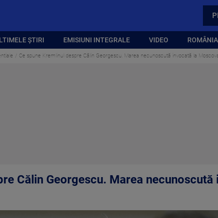
P
LTIMELE ȘTIRI
EMISIUNI INTEGRALE
VIDEO
ROMÂNIA,
ntiale
Ce spune Kremlinul despre Călin Georgescu. Marea necunoscută invocată la Moscov
pre Călin Georgescu. Marea necunoscută 