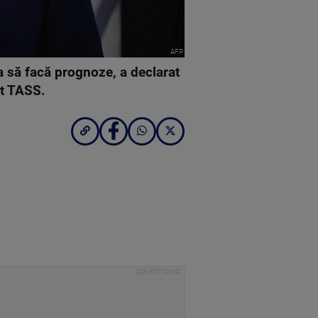
AFP
a să facă prognoze, a declarat
tat TASS.