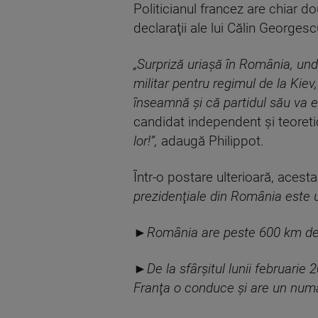
Politicianul francez are chiar d
declaraţii ale lui Călin Georgesc
„Surpriză uriaşă în România, und
militar pentru regimul de la Kiev,
înseamnă şi că partidul său va e
candidat independent şi teoretic
lor!”,
adaugă Philippot.
Într-o postare ulterioară, acest
prezidenţiale din România este u
►România are peste 600 km de 
►De la sfârşitul lunii februarie
Franţa o conduce şi are un numă