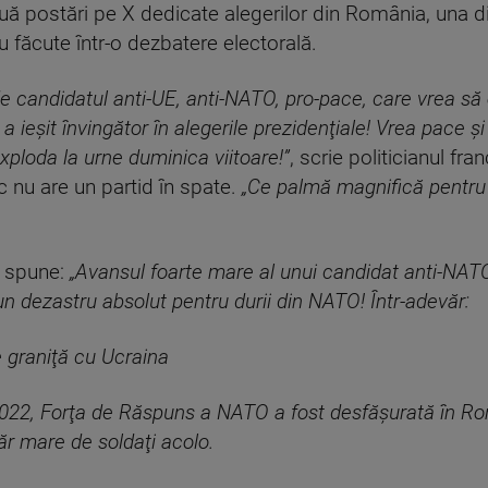
ouă postări pe X dedicate alegerilor din România, una d
u făcute într-o dezbatere electorală.
e candidatul anti-UE, anti-NATO, pro-pace, care vrea să o
 a ieşit învingător în alegerile prezidenţiale! Vrea pace ş
xploda la urne duminica viitoare!”
, scrie politicianul fr
 nu are un partid în spate.
„Ce palmă magnifică pentru 
a spune:
„Avansul foarte mare al unui candidat anti-NATO,
n dezastru absolut pentru durii din NATO! Într-adevăr:
graniţă cu Ucraina
 2022, Forţa de Răspuns a NATO a fost desfăşurată în Rom
r mare de soldaţi acolo.