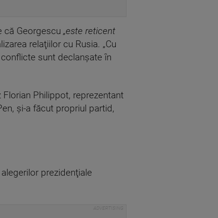
crie că Georgescu
„este reticent
zarea relaţiilor cu Rusia. „Cu
conflicte sunt declanşate în
 Florian Philippot, reprezentant
en, şi-a făcut propriul partid,
 alegerilor prezidenţiale