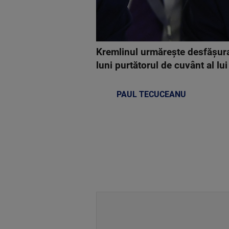
Kremlinul urmăreşte desfăşurar
luni purtătorul de cuvânt al lu
PAUL TECUCEANU