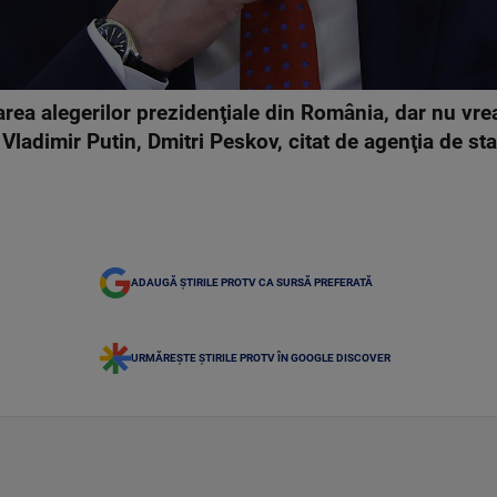
ea alegerilor prezidenţiale din România, dar nu vre
i Vladimir Putin, Dmitri Peskov, citat de agenţia de s
ADAUGĂ ȘTIRILE PROTV CA SURSĂ PREFERATĂ
URMĂREȘTE ȘTIRILE PROTV ÎN GOOGLE DISCOVER