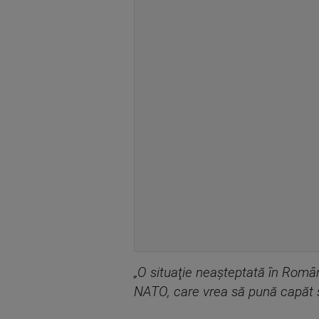
„O situaţie neaşteptată în Român
NATO, care vrea să pună capăt sp