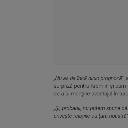
„Nu aş da încă nicio prognoză”
,
surpriză pentru Kremlin şi cum 
de a-şi menţine avantajul în turu
„Şi, probabil, nu putem spune că
priveşte relaţiile cu ţara noastră”