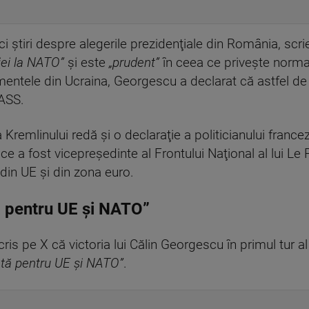
nci ştiri despre alegerile prezidenţiale din România, s
iei la NATO”
şi este
„prudent”
în ceea ce priveşte normali
mentele din Ucraina, Georgescu a declarat că astfel de 
TASS.
Kremlinului redă şi o declaraţie a politicianului francez
e a fost vicepreşedinte al Frontului Naţional al lui Le P
a din UE şi din zona euro.
 pentru UE şi NATO”
is pe X că victoria lui Călin Georgescu în primul tur al
tă pentru UE şi NATO”
.