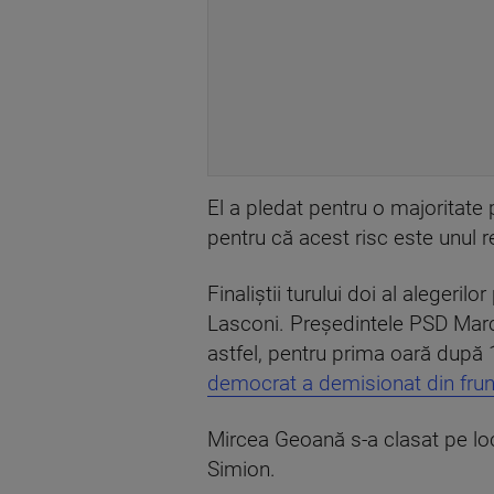
El a pledat pentru o majoritat
pentru că acest risc este unul r
Finaliştii turului doi al aleger
Lasconi. Președintele PSD Marcel
astfel, pentru prima oară după 1
democrat a demisionat din frunt
Mircea Geoană s-a clasat pe lo
Simion.