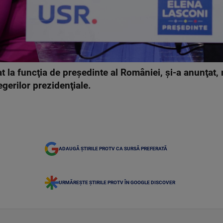
 la funcţia de preşedinte al României, şi-a anunţat, 
legerilor prezidenţiale.
ADAUGĂ ȘTIRILE PROTV CA SURSĂ PREFERATĂ
URMĂREȘTE ȘTIRILE PROTV ÎN GOOGLE DISCOVER