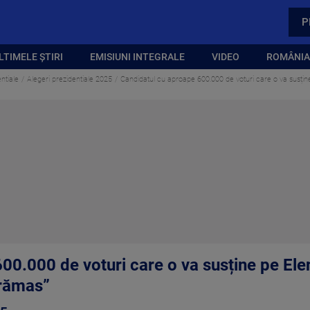
P
LTIMELE ȘTIRI
EMISIUNI INTEGRALE
VIDEO
ROMÂNIA,
ntiale
Alegeri prezidentiale 2025
Candidatul cu aproape 600.000 de voturi care o va susțin
00.000 de voturi care o va susține pe Ele
 rămas”