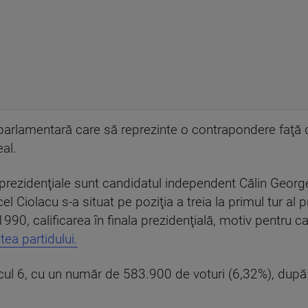
e parlamentară care să reprezinte o contrapondere faţă
eal.
ilor prezidenţiale sunt candidatul independent Călin Geo
 Ciolacu s-a situat pe poziţia a treia la primul tur al p
990, calificarea în finala prezidenţială, motiv pentru c
ea partidului.
cul 6, cu un număr de 583.900 de voturi (6,32%), după