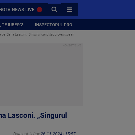
CAUTA
ROTV NEWS LIVE
TOATE CATEGORIILE
 TE IUBESC!
INSPECTORUL PRO
e pe Elena Lasconi. „Singurul candidat pro-european
na Lasconi. „Singurul
Data publicării:
26-11-2024 | 15:57