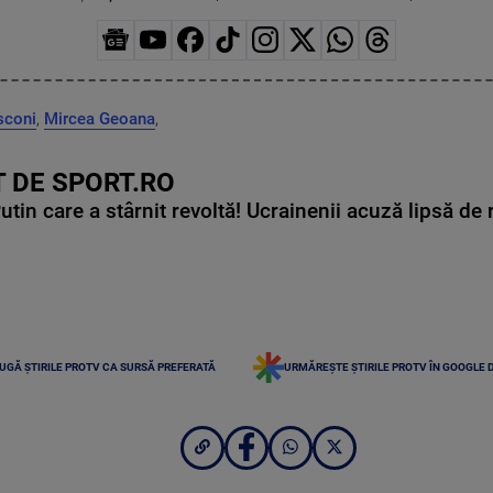
sconi
,
Mircea Geoana
,
 DE SPORT.RO
in care a stârnit revoltă! Ucrainenii acuză lipsă de r
UGĂ ȘTIRILE PROTV CA SURSĂ PREFERATĂ
URMĂREȘTE ȘTIRILE PROTV ÎN GOOGLE 