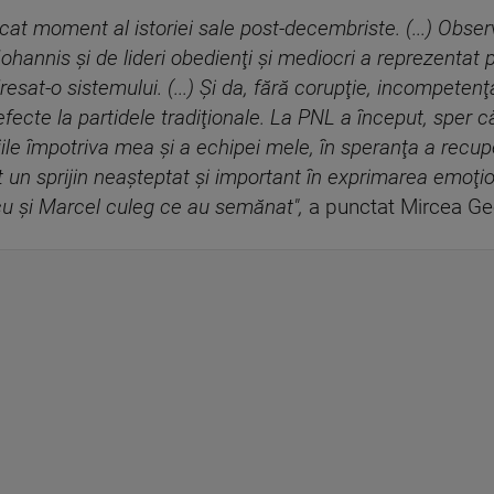
at moment al istoriei sale post-decembriste. (...) Observ
hannis şi de lideri obedienţi şi mediocri a reprezentat pr
esat-o sistemului. (...) Şi da, fără corupţie, incompeten
ecte la partidele tradiţionale. La PNL a început, sper că ş
iile împotriva mea şi a echipei mele, în speranţa a recuper
t un sprijin neaşteptat şi important în exprimarea emoţio
 Nicu şi Marcel culeg ce au semănat",
a punctat Mircea Ge