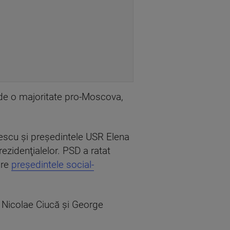
 de o majoritate pro-Moscova,
rgescu şi președintele USR Elena
rezidenţialelor. PSD a ratat
are
președintele social-
 Nicolae Ciucă și George