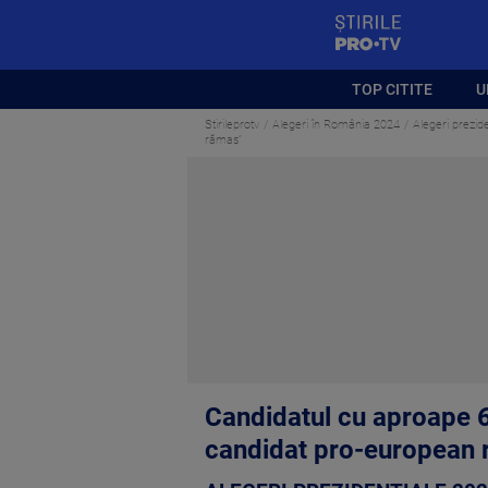
StirilePROTV
TOP CITITE
U
Stirileprotv
Alegeri în România 2024
Alegeri prezide
rămas”
Candidatul cu aproape 6
candidat pro-european