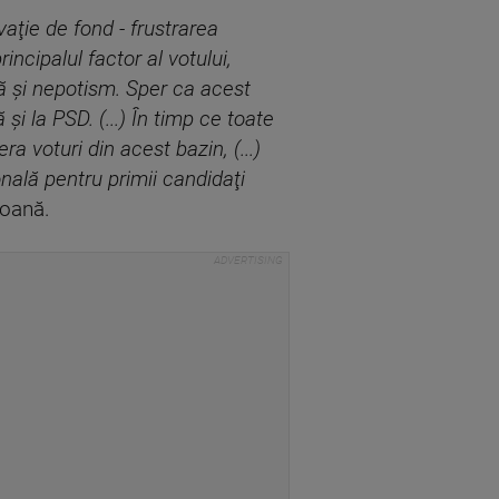
aţie de fond - frustrarea
incipalul factor al votului,
ţă şi nepotism. Sper ca acest
i la PSD. (...) În timp ce toate
a voturi din acest bazin, (...)
nală pentru primii candidaţi
oană.