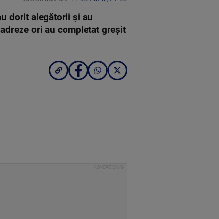
 dorit alegătorii și au
cadreze ori au completat greșit