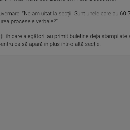
vernare: ”Ne-am uitat la secții. Sunt unele care au 60-7
urea procesele verbale?”
ții în care alegătorii au primit buletine deja ștampilate
ntru ca să apară în plus într-o altă secție.