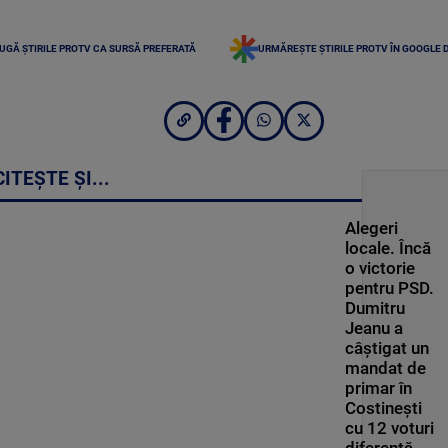
UGĂ ȘTIRILE PROTV CA SURSĂ PREFERATĂ
URMĂREȘTE ȘTIRILE PROTV ÎN GOOGLE 
CITEȘTE ȘI...
Alegeri
locale. Încă
o victorie
pentru PSD.
Dumitru
Jeanu a
câștigat un
mandat de
primar în
Costinești
cu 12 voturi