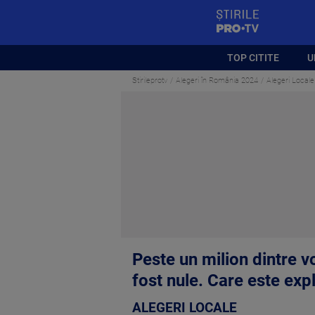
StirilePROTV
TOP CITITE
U
Stirileprotv
Alegeri în România 2024
Alegeri Locale
Peste un milion dintre v
fost nule. Care este expl
ALEGERI LOCALE