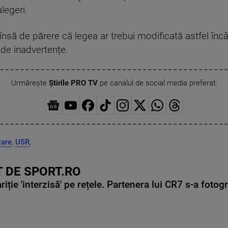
legeri.
însă de părere că legea ar trebui modificată astfel încâ
 de inadvertențe.
Urmărește
Știrile PRO TV
pe canalul de social media preferat:
tare
,
USR
,
 DE SPORT.RO
ie 'interzisă' pe rețele. Partenera lui CR7 s-a fotog