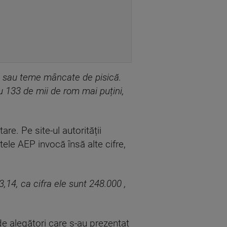
at sau teme mâncate de pisică.
u 133 de mii de rom mai puțini,
e. Pe site-ul autorității
tele AEP invocă însă alte cifre,
3,14, ca cifra ele sunt 248.000 ,
de alegători care s-au prezentat