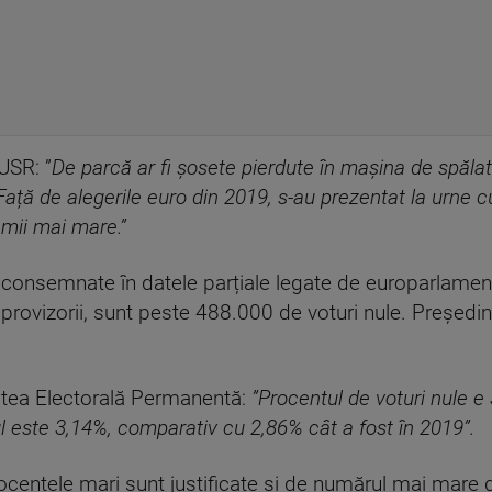
USR: ”
De parcă ar fi șosete pierdute în mașina de spăl
ață de alegerile euro din 2019, s-au prezentat la urne c
 mii mai mare.”
consemnate în datele parțiale legate de europarlamentar
 provizorii, sunt peste 488.000 de voturi nule. Președin
tatea Electorală Permanentă:
”Procentul de voturi nule e 
l este 3,14%, comparativ cu 2,86% cât a fost în 2019”.
rocentele mari sunt justificate și de numărul mai mare 