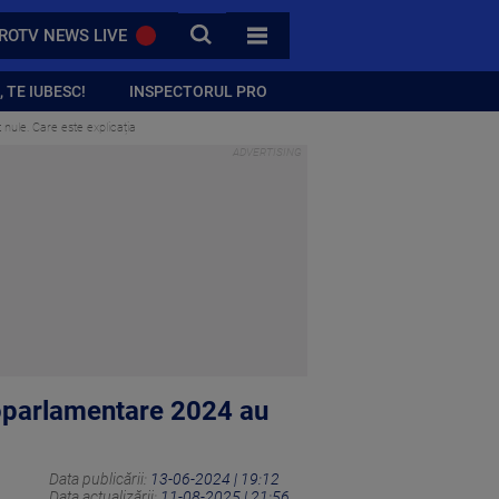
CAUTA
ROTV NEWS LIVE
TOATE CATEGORIILE
 TE IUBESC!
INSPECTORUL PRO
 nule. Care este explicația
uroparlamentare 2024 au
Data publicării:
13-06-2024 | 19:12
Data actualizării:
11-08-2025 | 21:56