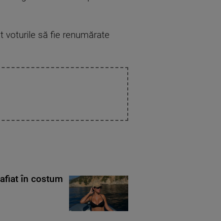
t voturile să fie renumărate
rafiat în costum