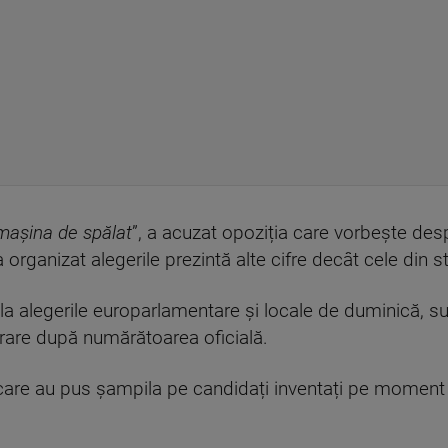
 mașina de spălat
”, a acuzat opoziția care vorbește desp
a organizat alegerile prezintă alte cifre decât cele din sta
a alegerile europarlamentare și locale de duminică, su
erare după numărătoarea oficială.
i care au pus șampila pe candidați inventați pe momen