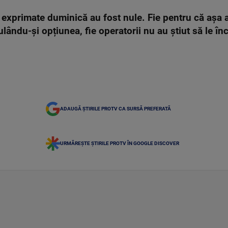
 exprimate duminică au fost nule. Fie pentru că așa au
lându-și opțiunea, fie operatorii nu au știut să le în
ADAUGĂ ȘTIRILE PROTV CA SURSĂ PREFERATĂ
URMĂREȘTE ȘTIRILE PROTV ÎN GOOGLE DISCOVER