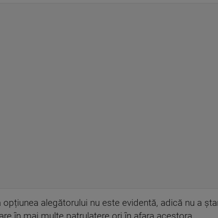
 opțiunea alegătorului nu este evidentă, adică nu a șta
re în mai multe patrulatere ori în afara acestora.