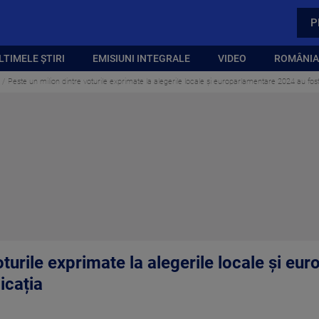
P
LTIMELE ȘTIRI
EMISIUNI INTEGRALE
VIDEO
ROMÂNIA,
Peste un milion dintre voturile exprimate la alegerile locale și europarlamentare 2024 au fost
oturile exprimate la alegerile locale și e
icația