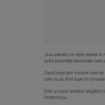
„S-au pierdut ca niște șosete în
șeful autorității electorale care 
Dacă însumăm voturile nule de l
care nu au fost luate în consid
Este și cazul acestor alegător
Ornitorincul.