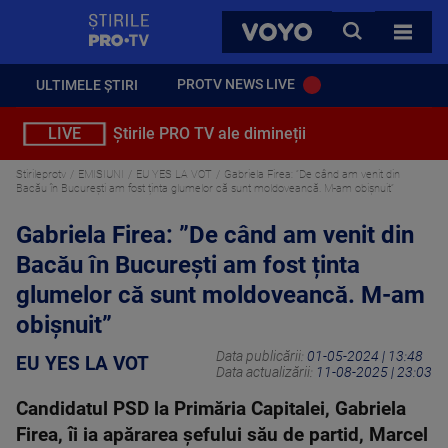
StirilePROTV
CAUTA
VOYO
TOATE 
PROTV NEWS LIVE
ULTIMELE ȘTIRI
LIVE
Știrile PRO TV ale dimineții
Stirileprotv
EMISIUNI
EU YES LA VOT
Gabriela Firea: ”De când am venit din
Bacău în București am fost ținta glumelor că sunt moldoveancă. M-am obișnuit”
Gabriela Firea: ”De când am venit din
Bacău în București am fost ținta
glumelor că sunt moldoveancă. M-am
obișnuit”
Data publicării:
01-05-2024 | 13:48
EU YES LA VOT
Data actualizării:
11-08-2025 | 23:03
Candidatul PSD la Primăria Capitalei, Gabriela
Firea, îi ia apărarea șefului său de partid, Marcel