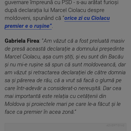
guvernare împreună cu PSD - s-au arătat furioși
după declarația lui Marcel Ciolacu despre
moldoveni, spunând că ”
orice zi cu Ciolacu
premier e o rușine”
.
Gabriela Firea
: ”
Am văzut că a fost preluată masiv
de presă această declarație a domnului președinte
Marcel Ciolacu, așa cum știți, și eu sunt din Bacău
și nu mi-e rușine să spun că sunt moldoveancă, dar
am văzut și retractarea declarației de către domnia
sa și părerea de rău, că a vrut să facă o glumă pe
care într-adevăr a considerat-o nereușită. Dar cea
mai importantă este relația cu cetățenii din
Moldova și proiectele mari pe care le-a făcut și le
face ca premier în acea zonă.”