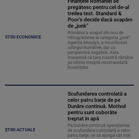
Finanțele României se
pregătesc pentru cel de-al
treilea test. Standard &
Poor’s decide dacă scapăm
de „junk”
România a scapat din nou de
STIRI ECONOMICE
retrogradarea la categoria „junk”.
Agenția Moody's, a reconfirmat
ratingul României, dar cu
perspectivă negativă. Asta
înseamnă că țara noastră rămâne
pe ultima treaptă recomandată
investițiilor.
Scufundarea controlată a
celor patru barje de pe
Dunăre continuă. Motivul
pentru sunt coborâte
treptat în apă
Pe Dunăre continuă operațiunea
ȘTIRI ACTUALE
de scufundare controlată a celor
patru barje, ca să ajungă cât mai