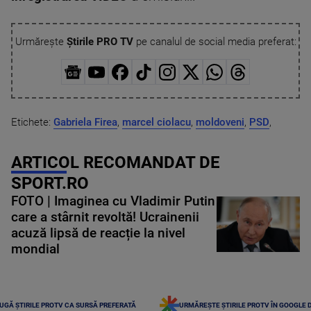
Urmărește
Știrile PRO TV
pe canalul de social media preferat:
Etichete:
Gabriela Firea
,
marcel ciolacu
,
moldoveni
,
PSD
,
ARTICOL RECOMANDAT DE
SPORT.RO
FOTO | Imaginea cu Vladimir Putin
care a stârnit revoltă! Ucrainenii
acuză lipsă de reacție la nivel
mondial
UGĂ ȘTIRILE PROTV CA SURSĂ PREFERATĂ
URMĂREȘTE ȘTIRILE PROTV ÎN GOOGLE 