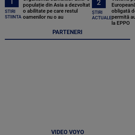
1
2
populație din Asia a dezvoltat
Europeană
o abilitate pe care restul
obligată d
STIRI
ȘTIRI
oamenilor nu o au
permită au
STIINTA
ACTUALE
la EPPO
PARTENERI
VIDEO VOYO