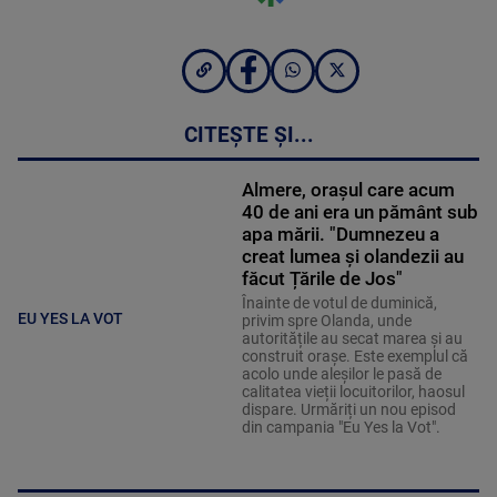
CITEȘTE ȘI...
Almere, orașul care acum
40 de ani era un pământ sub
apa mării. "Dumnezeu a
creat lumea și olandezii au
făcut Țările de Jos"
Înainte de votul de duminică,
EU YES LA VOT
privim spre Olanda, unde
autoritățile au secat marea și au
construit orașe. Este exemplul că
acolo unde aleșilor le pasă de
calitatea vieții locuitorilor, haosul
dispare. Urmăriți un nou episod
din campania "Eu Yes la Vot".