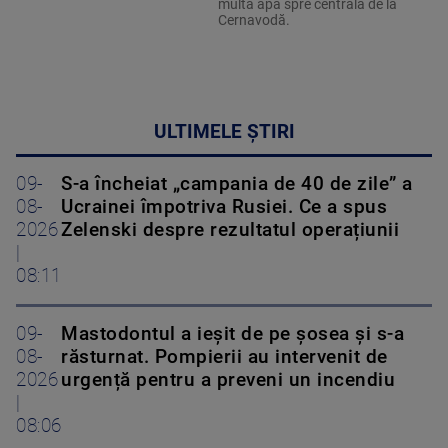
multă apă spre centrala de la
Cernavodă.
ULTIMELE ȘTIRI
09-
S-a încheiat „campania de 40 de zile” a
08-
Ucrainei împotriva Rusiei. Ce a spus
2026
Zelenski despre rezultatul operațiunii
|
08:11
09-
Mastodontul a ieșit de pe șosea și s-a
08-
răsturnat. Pompierii au intervenit de
2026
urgență pentru a preveni un incendiu
|
08:06