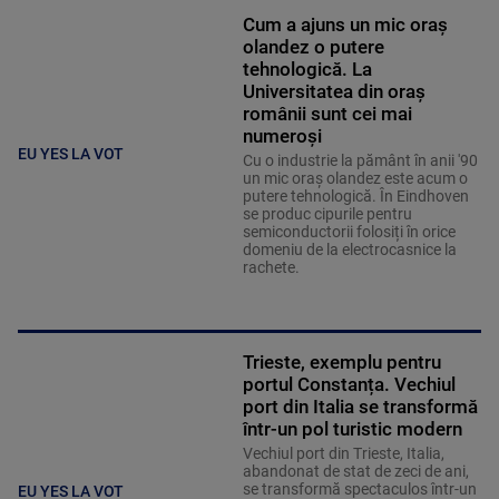
Cum a ajuns un mic oraș
olandez o putere
tehnologică. La
Universitatea din oraș
românii sunt cei mai
numeroși
EU YES LA VOT
Cu o industrie la pământ în anii '90
un mic oraș olandez este acum o
putere tehnologică. În Eindhoven
se produc cipurile pentru
semiconductorii folosiți în orice
domeniu de la electrocasnice la
rachete.
Trieste, exemplu pentru
portul Constanța. Vechiul
port din Italia se transformă
într-un pol turistic modern
Vechiul port din Trieste, Italia,
abandonat de stat de zeci de ani,
se transformă spectaculos într-un
EU YES LA VOT