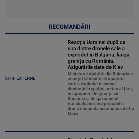
RECOMANDĂRI
Reacția Ucrainei după ce
una dintre dronele sale a
explodat în Bulgaria, lângă
granița cu România.
Asigurările date de Kiev
Ministerul Apărării din Bulgaria a
STIRI EXTERNE
anunţat sâmbătă că aparatul
care a explodat în cursul
dimineţii în spaţiul aerian al ţării,
în apropiere de graniţa cu
România şi de gazoductul
transbalcanic, era probabil o
dronă momeală ucraineană de tip
Maya.