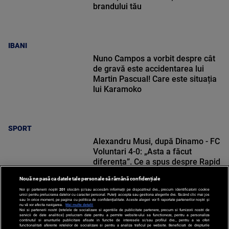
brandului tău
IBANI
Nuno Campos a vorbit despre cât
de gravă este accidentarea lui
Martin Pascual! Care este situația
lui Karamoko
SPORT
Alexandru Musi, după Dinamo - FC
Voluntari 4-0: „Asta a făcut
diferența”. Ce a spus despre Rapid
Nouă ne pasă ca datele tale personale să rămână confidențiale
Noi și partenerii noștri
201
stocăm și/sau accesăm informații pe dispozitivul dvs., precum identificatorii cookie
unici pentru prelucrarea datelor cu caracter personal. Puteți accepta sau gestiona alegerile dvs. făcând clic mai jos
sau în orice moment, pe pagina cu politica de confidențialitate. Aceste alegeri vor fi raportate partenerilor noștri și
nu vă vor afecta navigarea.
Mai multe detalii
SPORT
Noi si partenerii nostri (retelele de socializare si agentiile de publicitate partenere, precum si furnizorii nostri de
servicii de date analitice) prelucram date pentru a permite website-ului sa functioneze, pentru a personaliza
continutul si anunturile publicitare afisate in functie de interesele si/sau profilul dvs., pentru a va oferi
functionalitati aferente retelelor de socializare si pentru a analiza traficul pe website. Beneficiati de drepturile