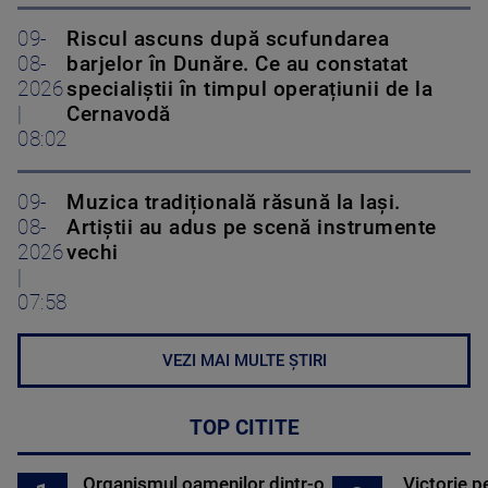
09-
Riscul ascuns după scufundarea
08-
barjelor în Dunăre. Ce au constatat
2026
specialiștii în timpul operațiunii de la
|
Cernavodă
08:02
09-
Muzica tradițională răsună la Iași.
08-
Artiștii au adus pe scenă instrumente
2026
vechi
|
07:58
VEZI MAI MULTE ȘTIRI
TOP CITITE
Organismul oamenilor dintr-o
Victorie p