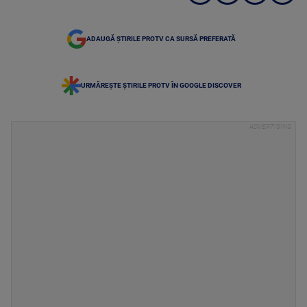
ADAUGĂ ȘTIRILE PROTV CA SURSĂ PREFERATĂ
URMĂREȘTE ȘTIRILE PROTV ÎN GOOGLE DISCOVER