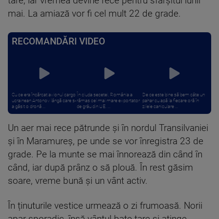
tare, iar vremea devine rece pentru sfârșitul lunii
mai. La amiază vor fi cel mult 22 de grade.
RECOMANDĂRI VIDEO
Cu ce era încărcat avionul cargo
În ciuda secetei, România a
De ce este bine să bem câte un
ucrainean Antonov lângă care s-
rămas cel mai mare exportator
pahar cu apă la fiecare oră în
a găsit o dronă ...
de grâu din UE. ...
zilele caniculare ...
Un aer mai rece pătrunde și în nordul Transilvaniei
și în Maramureș, pe unde se vor înregistra 23 de
grade. Pe la munte se mai înnorează din când în
când, iar după prânz o să plouă. În rest găsim
soare, vreme bună și un vânt activ.
În ținuturile vestice urmează o zi frumoasă. Norii