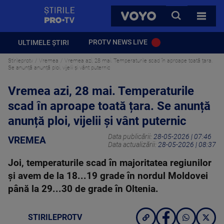
StirilePROTV
CAUTA
VOYO
TOATE 
PROTV NEWS LIVE
ULTIMELE ȘTIRI
Stirileprotv
Vremea
Vremea azi, 28 mai. Temperaturile scad în aproape toată țara.
Se anunță anunță ploi, vijelii și vânt puternic
Vremea azi, 28 mai. Temperaturile
scad în aproape toată țara. Se anunță
anunță ploi, vijelii și vânt puternic
Data publicării:
28-05-2026 | 07:46
VREMEA
Data actualizării:
28-05-2026 | 08:37
Joi, temperaturile scad în majoritatea regiunilor
și avem de la 18...19 grade în nordul Moldovei
până la 29...30 de grade în Oltenia.
STIRILEPROTV