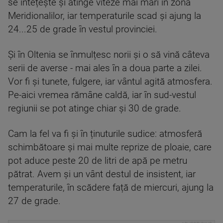
se întețește și atinge viteze mai mari în zona
Meridionalilor, iar temperaturile scad și ajung la
24...25 de grade în vestul provinciei.
Și în Oltenia se înmulțesc norii și o să vină câteva
serii de averse - mai ales în a doua parte a zilei.
Vor fi și tunete, fulgere, iar vântul agită atmosfera.
Pe-aici vremea rămâne caldă, iar în sud-vestul
regiunii se pot atinge chiar și 30 de grade.
Cam la fel va fi și în ținuturile sudice: atmosferă
schimbătoare și mai multe reprize de ploaie, care
pot aduce peste 20 de litri de apă pe metru
pătrat. Avem și un vânt destul de insistent, iar
temperaturile, în scădere față de miercuri, ajung la
27 de grade.