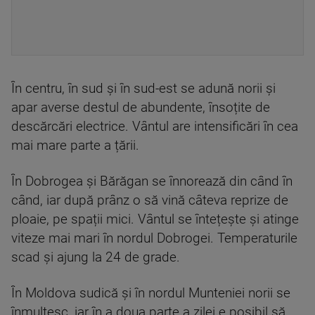
În centru, în sud și în sud-est se adună norii și
apar averse destul de abundente, însoțite de
descărcări electrice. Vântul are intensificări în cea
mai mare parte a țării.
În Dobrogea și Bărăgan se înnorează din când în
când, iar după prânz o să vină câteva reprize de
ploaie, pe spații mici. Vântul se întețește și atinge
viteze mai mari în nordul Dobrogei. Temperaturile
scad și ajung la 24 de grade.
În Moldova sudică și în nordul Munteniei norii se
înmulțesc, iar în a doua parte a zilei e posibil să