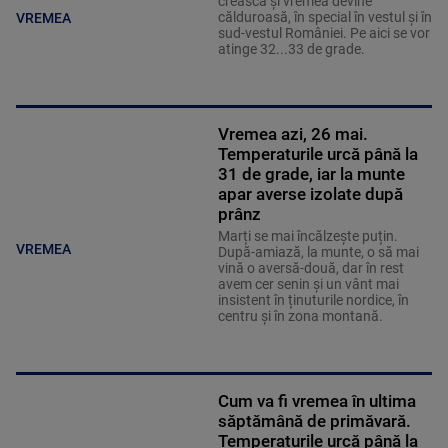
crească și vremea devine
călduroasă, în special în vestul și în
VREMEA
sud-vestul României. Pe aici se vor
atinge 32...33 de grade.
Vremea azi, 26 mai.
Temperaturile urcă până la
31 de grade, iar la munte
apar averse izolate după
prânz
Marți se mai încălzește puțin.
VREMEA
După-amiază, la munte, o să mai
vină o aversă-două, dar în rest
avem cer senin și un vânt mai
insistent în ținuturile nordice, în
centru și în zona montană.
Cum va fi vremea în ultima
săptămână de primăvară.
Temperaturile urcă până la