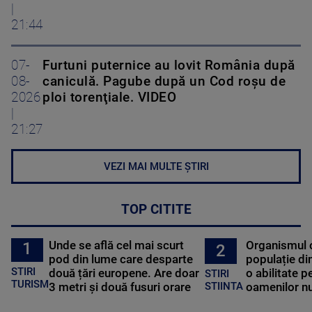
|
21:44
07-
Furtuni puternice au lovit România după
08-
caniculă. Pagube după un Cod roşu de
2026
ploi torenţiale. VIDEO
|
21:27
VEZI MAI MULTE ȘTIRI
TOP CITITE
Unde se află cel mai scurt
Organismul 
1
2
pod din lume care desparte
populație di
STIRI
două țări europene. Are doar
o abilitate p
STIRI
TURISM
3 metri și două fusuri orare
oamenilor nu
STIINTA