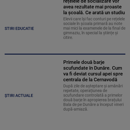
rețelele de socializare vor
avea rezultate mai proaste
la școală. Ce arată un studiu
Elevii care îşi fac conturi pe rețelele
sociale în școala primară au note
mai mici la examenele de la final de
STIRI EDUCATIE
gimnaziu, în special la științe și
citire.
Primele două barje
scufundate în Dunăre. Cum
va fi deviat cursul apei spre
centrala de la Cernavodă
După zile de așteptare și amânări
repetate, operațiunea de
scufundare controlată a primelor
ȘTIRI ACTUALE
două barje în apropierea brațului
Bala de pe Dunăre a început vineri
după-amiază.