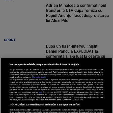
Adrian Mihalcea a confirmat noul
transfer la UTA după remiza cu
Rapid! Anunțul făcut despre starea
lui Alexi Pitu
SPORT
După un flash-interviu liniștit,
Daniel Pancu a EXPLODAT la
conferință și s-a luat la ceartă cu
oamenii în sală: ”Gata, nu mai
Nouă ne pasă ca datele tale personale să rămână confidențiale
strigați”
Noi și partenerii noștri
201
stocăm și/sau accesăm informații pe dispozitivul dvs., precum identificatorii cookie
unici pentru prelucrarea datelor cu caracter personal. Puteți accepta sau gestiona alegerile dvs. făcând clic mai jos
sau în orice moment, pe pagina cu politica de confidențialitate. Aceste alegeri vor fi raportate partenerilor noștri și
nu vă vor afecta navigarea.
Mai multe detalii
Noi si partenerii nostri (retelele de socializare si agentiile de publicitate partenere, precum si furnizorii nostri de
SPORT
servicii de date analitice) prelucram date pentru a permite website-ului sa functioneze, pentru a personaliza
continutul si anunturile publicitare afisate in functie de interesele si/sau profilul dvs., pentru a va oferi
functionalitati aferente retelelor de socializare si pentru a analiza traficul pe website. Beneficiati de drepturile
prevazute de art. 15-22 din GDPR in legatura cu prelucrarea datelor cu caracter personal. Aceste drepturi pot fi
exercitate prin modalitatea indicata
aici
. Prin click pe “ACCEPT TOATE”, acceptati folosirea tuturor Tehnologiilor de
tip Cookie, care implica inclusiv acceptul dvs. cu privire la stocarea/accesarea informatiilor de catre Vendor-ii cu
care colaboram. Prin click pe “VREAU SA MODIFIC SETARILE INDIVIDUAL” puteti schimba preferintele in mod
individual, mai putin cele legate de cookie strict necesare pentru functionarea website-ului.
Atât noi, cât și partenerii noștri prelucrăm datele pentru a oferi:
Dezvoltarea și îmbunătățirea serviciilor. Măsurarea performanței reclamelor. Stocarea și/sau accesarea informațiilor
de pe un dispozitiv. Utilizarea profilurilor pentru selectarea conținutului personalizat. Crearea profilurilor de conținut