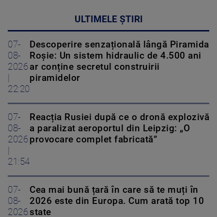
ULTIMELE ȘTIRI
07-
Descoperire senzațională lângă Piramida
08-
Roșie: Un sistem hidraulic de 4.500 ani
2026
ar conține secretul construirii
|
piramidelor
22:20
07-
Reacția Rusiei după ce o dronă explozivă
08-
a paralizat aeroportul din Leipzig: „O
2026
provocare complet fabricată”
|
21:54
07-
Cea mai bună țară în care să te muți în
08-
2026 este din Europa. Cum arată top 10
2026
state