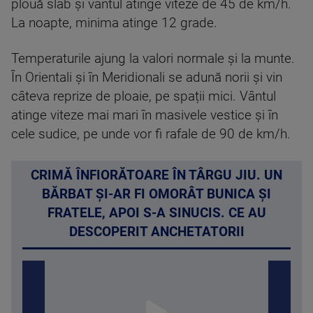
plouă slab și vântul atinge viteze de 45 de km/h.
La noapte, minima atinge 12 grade.
Temperaturile ajung la valori normale și la munte.
În Orientali și în Meridionali se adună norii și vin
câteva reprize de ploaie, pe spații mici. Vântul
atinge viteze mai mari în masivele vestice și în
cele sudice, pe unde vor fi rafale de 90 de km/h.
CRIMĂ ÎNFIORĂTOARE ÎN TÂRGU JIU. UN
BĂRBAT ȘI-AR FI OMORÂT BUNICA ȘI
FRATELE, APOI S-A SINUCIS. CE AU
DESCOPERIT ANCHETATORII