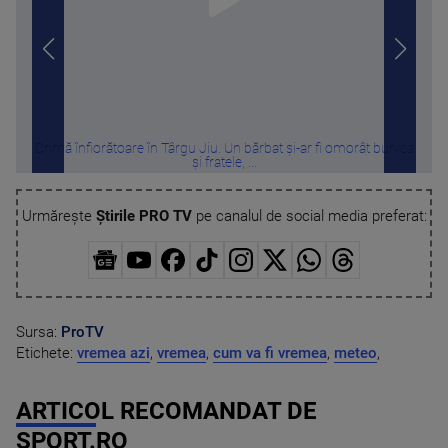
Crimă înfiorătoare în Târgu Jiu. Un bărbat și-ar fi omorât bunica
Cu c
și fratele, ...
Urmărește
Știrile PRO TV
pe canalul de social media preferat:
Sursa:
ProTV
Etichete:
vremea azi
,
vremea
,
cum va fi vremea
,
meteo
,
ARTICOL RECOMANDAT DE
SPORT.RO