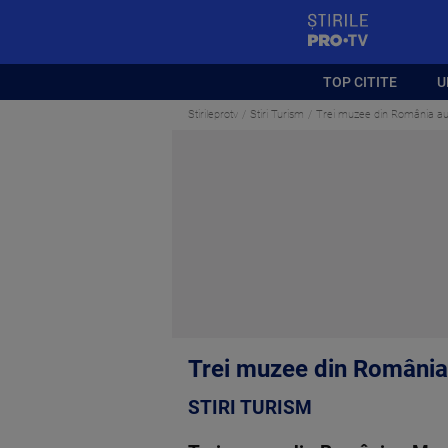
StirilePROTV
TOP CITITE
U
Stirileprotv
Stiri Turism
Trei muzee din România au pr
Trei muzee din România a
STIRI TURISM