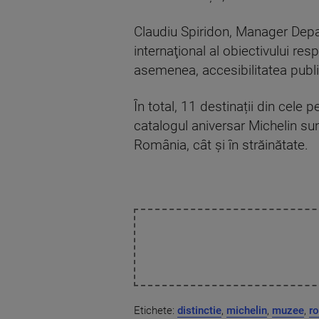
Claudiu Spiridon, Manager Depar
internaţional al obiectivului resp
asemenea, accesibilitatea publi
În total, 11 destinații din cele
catalogul aniversar Michelin sun
România, cât şi în străinătate.
Etichete:
distinctie
,
michelin
,
muzee
,
r