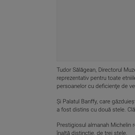
Tudor Sălăgean, Directorul Muzeu
reprezentativ pentru toate etni
persoanelor cu deficienţe de ve
Şi Palatul Banffy, care găzduieş
a fost distins cu două stele. 
Prestigiosul almanah Michelin
înaltă distincție, de trei stele.