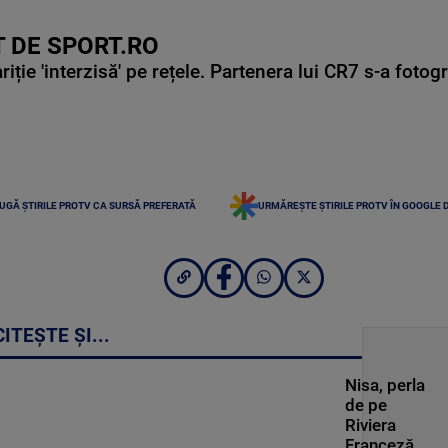
 DE SPORT.RO
ie 'interzisă' pe rețele. Partenera lui CR7 s-a fotog
UGĂ ȘTIRILE PROTV CA SURSĂ PREFERATĂ
URMĂREȘTE ȘTIRILE PROTV ÎN GOOGLE 
CITEȘTE ȘI...
Nisa, perla
de pe
Riviera
Franceză.