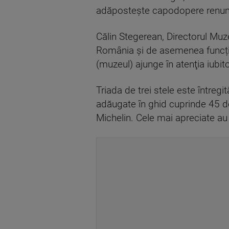
adăposteşte capodopere renumit
Călin Stegerean, Directorul Muz
România şi de asemenea funcțion
(muzeul) ajunge în atenţia iubitor
Triada de trei stele este întregi
adăugate în ghid cuprinde 45 de
Michelin. Cele mai apreciate au