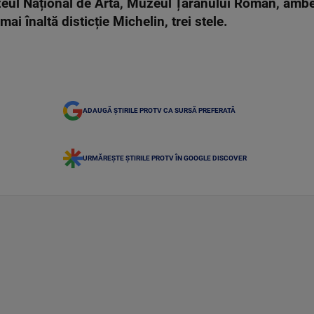
ul Național de Artă, Muzeul Țăranului Român, ambel
mai înaltă disticție Michelin, trei stele.
ADAUGĂ ȘTIRILE PROTV CA SURSĂ PREFERATĂ
URMĂREȘTE ȘTIRILE PROTV ÎN GOOGLE DISCOVER