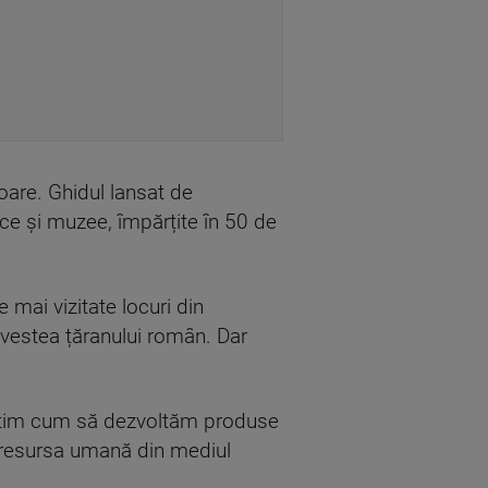
oare. Ghidul lansat de
ice și muzee, împărțite în 50 de
 mai vizitate locuri din
vestea țăranului român. Dar
i ştim cum să dezvoltăm produse
i resursa umană din mediul