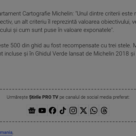
tament Cartografie Michelin: "Unul dintre criterii este
ectiv, un alt criteriu îl reprezintă valoarea obiectivului,
cului şi cum sunt puse în valoare exponatele".
 peste 500 din ghid au fost recompensate cu trei stele. M
t incluse şi în Ghidul Verde lansat de Michelin 2018 şi
Urmărește
Știrile PRO TV
pe canalul de social media preferat:
omania
,