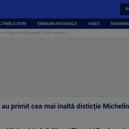
P
LTIMELE ȘTIRI
EMISIUNI INTEGRALE
VIDEO
ROMÂNIA,
imit cea mai înaltă disticție Michelin, trei stele
u primit cea mai înaltă disticție Michelin,