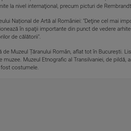
e la nivel internaţional, precum picturi de Rembrandt
eului Național de Artă al României: "Deţine cel mai imp
ează în spaţii importante din punct de vedere arhitectu
ilor de călătorii".
tă de Muzeul Țăranului Român, aflat tot în București. List
 muzee. Muzeul Etnografic al Transilvaniei, de pildă, a
 fost costumele.