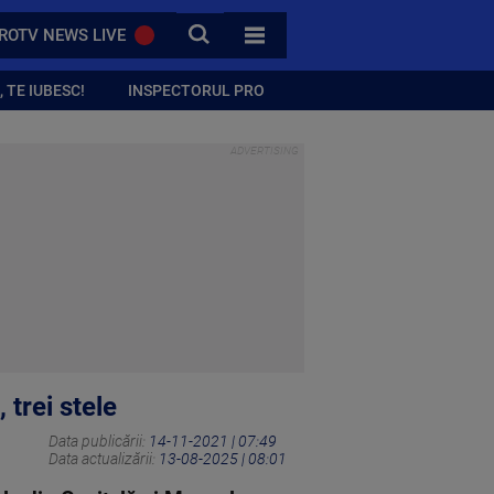
CAUTA
ROTV NEWS LIVE
TOATE CATEGORIILE
 TE IUBESC!
INSPECTORUL PRO
 trei stele
Data publicării:
14-11-2021 | 07:49
Data actualizării:
13-08-2025 | 08:01