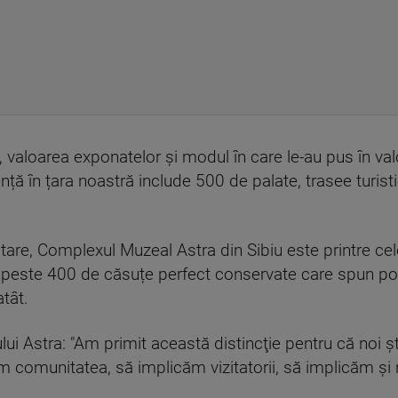
, valoarea exponatelor și modul în care le-au pus în val
ță în țara noastră include 500 de palate, trasee turist
are, Complexul Muzeal Astra din Sibiu este printre cele
a peste 400 de căsuțe perfect conservate care spun po
tât.
ului Astra: "Am primit această distincţie pentru că no
căm comunitatea, să implicăm vizitatorii, să implicăm ş