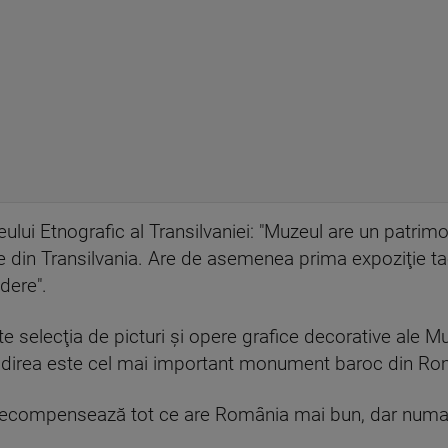
lui Etnografic al Transilvaniei: "Muzeul are un patrimo
ile din Transilvania. Are de asemenea prima expoziţie 
dere".
te selecţia de picturi şi opere grafice decorative ale 
Clădirea este cel mai important monument baroc din Ro
 recompensează tot ce are România mai bun, dar numai