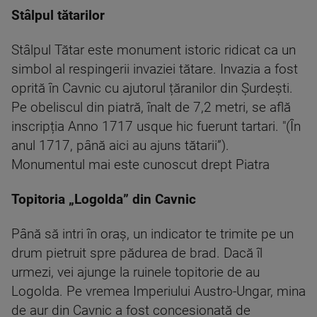
Stâlpul tătarilor
Stâlpul Tătar este monument istoric ridicat ca un
simbol al respingerii invaziei tătare. Invazia a fost
oprită în Cavnic cu ajutorul țăranilor din Șurdești.
Pe obeliscul din piatră, înalt de 7,2 metri, se află
inscripția Anno 1717 usque hic fuerunt tartari. "(În
anul 1717, până aici au ajuns tătarii”).
Monumentul mai este cunoscut drept Piatra
Topitoria „Logolda” din Cavnic
Până să intri în oraș, un indicator te trimite pe un
drum pietruit spre pădurea de brad. Dacă îl
urmezi, vei ajunge la ruinele topitorie de au
Logolda. Pe vremea Imperiului Austro-Ungar, mina
de aur din Cavnic a fost concesionată de