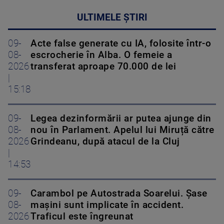
ULTIMELE ȘTIRI
09-
Acte false generate cu IA, folosite într-o
08-
escrocherie în Alba. O femeie a
2026
transferat aproape 70.000 de lei
|
15:18
09-
Legea dezinformării ar putea ajunge din
08-
nou în Parlament. Apelul lui Miruță către
2026
Grindeanu, după atacul de la Cluj
|
14:53
09-
Carambol pe Autostrada Soarelui. Șase
08-
mașini sunt implicate în accident.
2026
Traficul este îngreunat