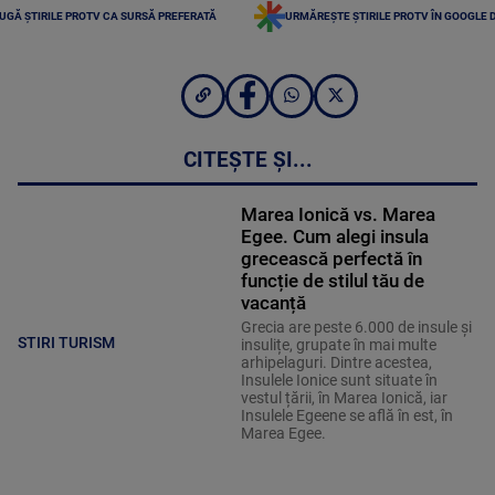
UGĂ ȘTIRILE PROTV CA SURSĂ PREFERATĂ
URMĂREȘTE ȘTIRILE PROTV ÎN GOOGLE 
CITEȘTE ȘI...
Marea Ionică vs. Marea
Egee. Cum alegi insula
grecească perfectă în
funcție de stilul tău de
vacanță
Grecia are peste 6.000 de insule și
STIRI TURISM
insulițe, grupate în mai multe
arhipelaguri. Dintre acestea,
Insulele Ionice sunt situate în
vestul țării, în Marea Ionică, iar
Insulele Egeene se află în est, în
Marea Egee.