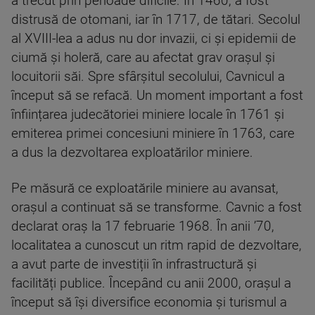
a trecut prin perioade dificile. În 1460, a fost
distrusă de otomani, iar în 1717, de tătari. Secolul
al XVIII-lea a adus nu dor invazii, ci și epidemii de
ciumă și holeră, care au afectat grav orașul și
locuitorii săi. Spre sfârșitul secolului, Cavnicul a
început să se refacă. Un moment important a fost
înființarea judecătoriei miniere locale în 1761 și
emiterea primei concesiuni miniere în 1763, care
a dus la dezvoltarea exploatărilor miniere.
Pe măsură ce exploatările miniere au avansat,
orașul a continuat să se transforme. Cavnic a fost
declarat oraș la 17 februarie 1968. În anii ’70,
localitatea a cunoscut un ritm rapid de dezvoltare,
a avut parte de investiții în infrastructură și
facilități publice. Începând cu anii 2000, orașul a
început să își diversifice economia și turismul a