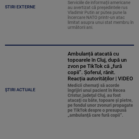
Serviciile de informații americane
STIRI EXTERNE
au avertizat că președintele rus
Vladimir Putin ar putea pune la
încercare NATO printr-un atac
limitat asupra unui stat membru în
următorii ani.
Ambulanță atacată cu
topoarele în Cluj, după un
zvon pe TikTok că „fură
copii”. Șoferul, rănit.
Reacția autorităților | VIDEO
Medicii chemaţi să acorde
ȘTIRI ACTUALE
îngrijiri unui pacient în Recea
Cristur, judeţul Cluj, au fost
atacaţi cu bâte, topoare şi pietre,
pe fondul unor zvonuri propagate
pe TikTok despre o presupusă
„ambulanţă care fură copii”.