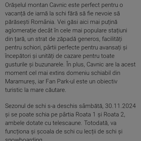
Orășelul montan Cavnic este perfect pentru o
vacanță de iarnă la schi fără să fie nevoie să
părăsești România. Vei găsi aici mai puțină
aglomerație decât în cele mai populare stațiuni
din țară, un strat de zăpadă generos, facilități
pentru schiori, pârtii perfecte pentru avansați și
începători și unități de cazare pentru toate
gusturile și buzunarele. În plus, Cavnic are la acest
moment cel mai extins domeniu schiabil din
Maramureș, iar Fan Park-ul este un obiectiv
turistic la mare căutare.
Sezonul de schi s-a deschis sâmbătă, 30.11.2024
și se poate schia pe pârtia Roata 1 și Roata 2,
ambele dotate cu telescaune. Totodată, va
funcționa și școala de schi cu lecții de schi și
snowboarding.