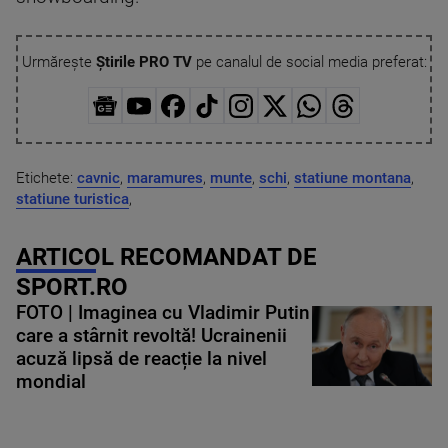
Urmărește
Știrile PRO TV
pe canalul de social media preferat:
Etichete:
cavnic
,
maramures
,
munte
,
schi
,
statiune montana
,
statiune turistica
,
ARTICOL RECOMANDAT DE
SPORT.RO
FOTO | Imaginea cu Vladimir Putin
care a stârnit revoltă! Ucrainenii
acuză lipsă de reacție la nivel
mondial