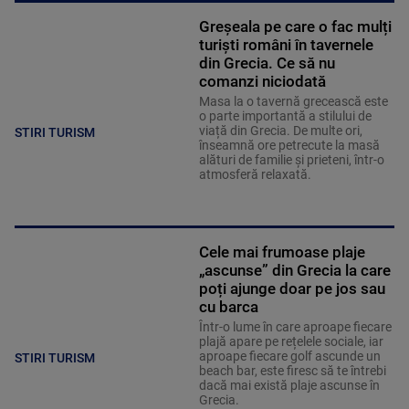
Greșeala pe care o fac mulți
turiști români în tavernele
din Grecia. Ce să nu
comanzi niciodată
Masa la o tavernă grecească este
o parte importantă a stilului de
viață din Grecia. De multe ori,
STIRI TURISM
înseamnă ore petrecute la masă
alături de familie și prieteni, într-o
atmosferă relaxată.
Cele mai frumoase plaje
„ascunse” din Grecia la care
poți ajunge doar pe jos sau
cu barca
Într-o lume în care aproape fiecare
plajă apare pe rețelele sociale, iar
aproape fiecare golf ascunde un
STIRI TURISM
beach bar, este firesc să te întrebi
dacă mai există plaje ascunse în
Grecia.