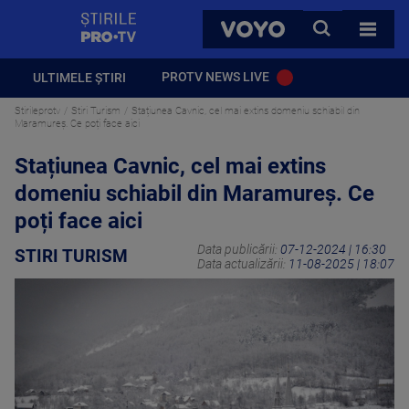
StirilePROTV
CAUTA
VOYO
TOATE 
PROTV NEWS LIVE
ULTIMELE ȘTIRI
Stirileprotv
Stiri Turism
Stațiunea Cavnic, cel mai extins domeniu schiabil din
Maramureș. Ce poți face aici
Stațiunea Cavnic, cel mai extins
domeniu schiabil din Maramureș. Ce
poți face aici
Data publicării:
07-12-2024 | 16:30
STIRI TURISM
Data actualizării:
11-08-2025 | 18:07