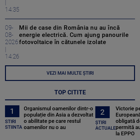
|
14:35
09-
Mii de case din România nu au încă
08-
energie electrică. Cum ajung panourile
2026
fotovoltaice în cătunele izolate
|
14:26
VEZI MAI MULTE ȘTIRI
TOP CITITE
Organismul oamenilor dintr-o
Victorie p
1
2
populație din Asia a dezvoltat
Europeană
o abilitate pe care restul
obligată d
STIRI
ȘTIRI
oamenilor nu o au
permită au
STIINTA
ACTUALE
la EPPO