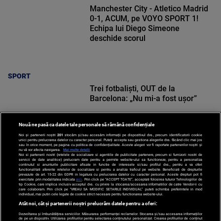
Manchester City - Atletico Madrid
0-1, ACUM, pe VOYO SPORT 1!
Echipa lui Diego Simeone
deschide scorul
SPORT
Trei fotbaliști, OUT de la
Barcelona: „Nu mi-a fost ușor”
Nouă ne pasă ca datele tale personale să rămână confidențiale
Noi și partenerii noștri
201
stocăm și/sau accesăm informații pe dispozitivul dvs., precum identificatorii cookie
unici pentru prelucrarea datelor cu caracter personal. Puteți accepta sau gestiona alegerile dvs. făcând clic mai jos
sau în orice moment, pe pagina cu politica de confidențialitate. Aceste alegeri vor fi raportate partenerilor noștri și
nu vă vor afecta navigarea.
Mai multe detalii
SPORT
Noi si partenerii nostri (retelele de socializare si agentiile de publicitate partenere, precum si furnizorii nostri de
servicii de date analitice) prelucram date pentru a permite website-ului sa functioneze, pentru a personaliza
continutul si anunturile publicitare afisate in functie de interesele si/sau profilul dvs., pentru a va oferi
functionalitati aferente retelelor de socializare si pentru a analiza traficul pe website. Beneficiati de drepturile
prevazute de art. 15-22 din GDPR in legatura cu prelucrarea datelor cu caracter personal. Aceste drepturi pot fi
exercitate prin modalitatea indicata
aici
. Prin click pe “ACCEPT TOATE”, acceptati folosirea tuturor Tehnologiilor de
tip Cookie, care implica inclusiv acceptul dvs. cu privire la stocarea/accesarea informatiilor de catre Vendor-ii cu
care colaboram. Prin click pe “VREAU SA MODIFIC SETARILE INDIVIDUAL” puteti schimba preferintele in mod
individual, mai putin cele legate de cookie strict necesare pentru functionarea website-ului.
Atât noi, cât și partenerii noștri prelucrăm datele pentru a oferi:
Dezvoltarea și îmbunătățirea serviciilor. Măsurarea performanței reclamelor. Stocarea și/sau accesarea informațiilor
de pe un dispozitiv. Utilizarea profilurilor pentru selectarea conținutului personalizat. Crearea profilurilor de conținut