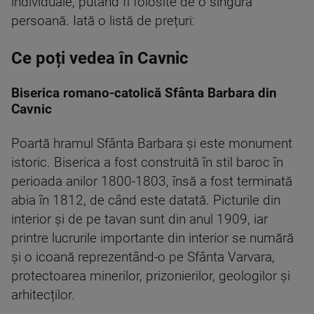
individuale, putând fi folosite de o singură
persoană. Iată o listă de prețuri:
Ce poți vedea în Cavnic
Biserica romano-catolică Sfânta Barbara din
Cavnic
Poartă hramul Sfânta Barbara și este monument
istoric. Biserica a fost construită în stil baroc în
perioada anilor 1800-1803, însă a fost terminată
abia în 1812, de când este datată. Picturile din
interior și de pe tavan sunt din anul 1909, iar
printre lucrurile importante din interior se numără
și o icoană reprezentând-o pe Sfânta Varvara,
protectoarea minerilor, prizonierilor, geologilor și
arhitecților.