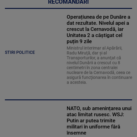
RECOMANDĂRI
Operațiunea de pe Dunăre a
dat rezultate. Nivelul apei a
crescut la Cernavodă, iar
Unitatea 2 a câștigat cel
puțin 9 zile
Ministrul interimar al Apărării,
STIRI POLITICE
Radu Miruţă, dar şi al
Transporturilor, a anunţat că
nivelul Dunării a crescut cu 8
centimetri în zona centralei
nucleare de la Cernavodă, ceea ce
asigură funcţionarea în continuare
a acesteia.
NATO, sub amenințarea unui
atac limitat rusesc. WSJ:
Putin ar putea trimite
militari în uniforme fără
însemne