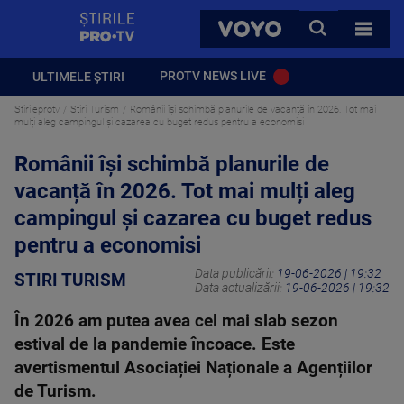
StirilePROTV
CAUTA
VOYO
TOATE 
PROTV NEWS LIVE
ULTIMELE ȘTIRI
Stirileprotv
Stiri Turism
Românii își schimbă planurile de vacanță în 2026. Tot mai
mulți aleg campingul și cazarea cu buget redus pentru a economisi
Românii își schimbă planurile de
vacanță în 2026. Tot mai mulți aleg
campingul și cazarea cu buget redus
pentru a economisi
Data publicării:
19-06-2026 | 19:32
STIRI TURISM
Data actualizării:
19-06-2026 | 19:32
În 2026 am putea avea cel mai slab sezon
estival de la pandemie încoace. Este
avertismentul Asociației Naționale a Agențiilor
de Turism.