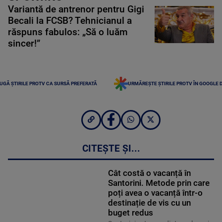
Variantă de antrenor pentru Gigi
Becali la FCSB? Tehnicianul a
răspuns fabulos: „Să o luăm
sincer!”
UGĂ ȘTIRILE PROTV CA SURSĂ PREFERATĂ
URMĂREȘTE ȘTIRILE PROTV ÎN GOOGLE 
CITEȘTE ȘI...
Cât costă o vacanță în
Santorini. Metode prin care
poți avea o vacanță într-o
destinație de vis cu un
buget redus