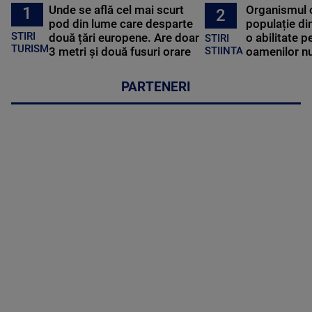
Unde se află cel mai scurt
Organismul 
1
2
pod din lume care desparte
populație di
STIRI
două țări europene. Are doar
o abilitate p
STIRI
TURISM
3 metri și două fusuri orare
oamenilor nu
STIINTA
PARTENERI