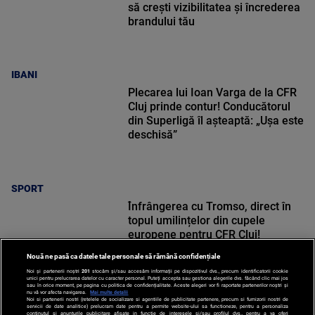
să crești vizibilitatea și încrederea
brandului tău
IBANI
Plecarea lui Ioan Varga de la CFR
Cluj prinde contur! Conducătorul
din Superligă îl așteaptă: „Ușa este
deschisă”
SPORT
Înfrângerea cu Tromso, direct în
topul umilințelor din cupele
europene pentru CFR Cluj!
Nouă ne pasă ca datele tale personale să rămână confidențiale
Noi și partenerii noștri
201
stocăm și/sau accesăm informații pe dispozitivul dvs., precum identificatorii cookie
unici pentru prelucrarea datelor cu caracter personal. Puteți accepta sau gestiona alegerile dvs. făcând clic mai jos
sau în orice moment, pe pagina cu politica de confidențialitate. Aceste alegeri vor fi raportate partenerilor noștri și
nu vă vor afecta navigarea.
Mai multe detalii
Noi si partenerii nostri (retelele de socializare si agentiile de publicitate partenere, precum si furnizorii nostri de
SPORT
servicii de date analitice) prelucram date pentru a permite website-ului sa functioneze, pentru a personaliza
continutul si anunturile publicitare afisate in functie de interesele si/sau profilul dvs., pentru a va oferi