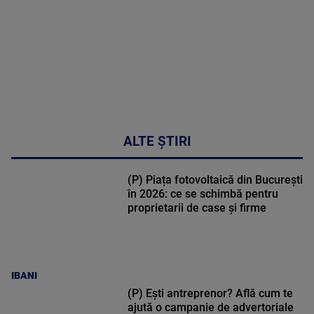
metabolic
MAI
MULTE
DETALII
17:46
ALTE ȘTIRI
(P) Piața fotovoltaică din București
în 2026: ce se schimbă pentru
proprietarii de case și firme
IBANI
(P) Ești antreprenor? Află cum te
ajută o campanie de advertoriale