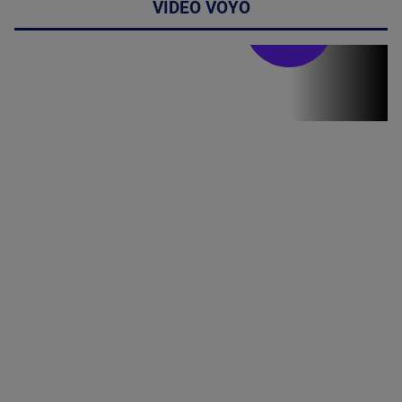
VIDEO VOYO
Doctor de
bine
(P) Terapia
hormonală în
menopauză
poate
corecta
sindromul
cardio-