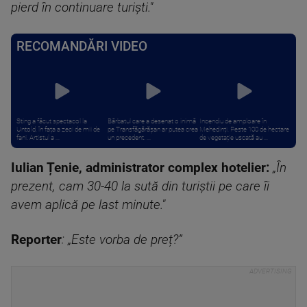
pierd în continuare turiști."
RECOMANDĂRI VIDEO
Sting a făcut spectacol la
Bărbatul care a desenat o inimă
Incendiu de amploare în
Untold, în fața a zeci de mii de
pe Transfăgărășan ar putea crea
Mehedinți. Peste 100 de hectare
fani. Artistul a ...
un precedent. ...
de vegetație uscată au ...
Iulian Țenie, administrator complex hotelier:
„În
prezent, cam 30-40 la sută din turiștii pe care îi
avem aplică pe last minute."
Reporter
: „Este vorba de preț?”