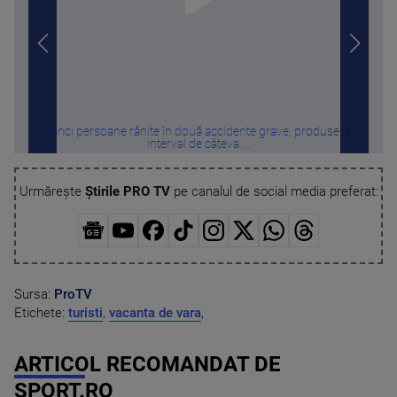
Cinci persoane rănite în două accidente grave, produse la
Răst
interval de câteva ...
Urmărește
Știrile PRO TV
pe canalul de social media preferat:
Sursa:
ProTV
Etichete:
turisti
,
vacanta de vara
,
ARTICOL RECOMANDAT DE
SPORT.RO