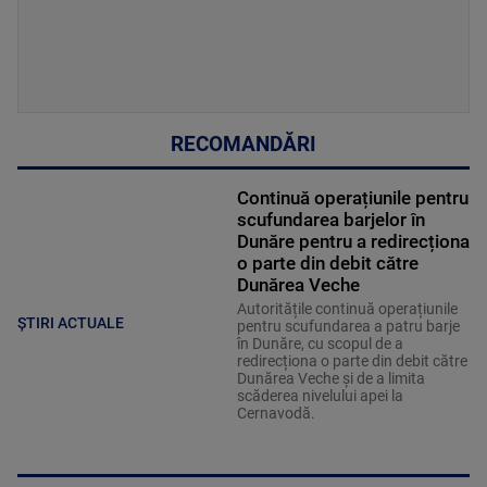
RECOMANDĂRI
Continuă operațiunile pentru
scufundarea barjelor în
Dunăre pentru a redirecționa
o parte din debit către
Dunărea Veche
Autoritățile continuă operațiunile
ȘTIRI ACTUALE
pentru scufundarea a patru barje
în Dunăre, cu scopul de a
redirecționa o parte din debit către
Dunărea Veche și de a limita
scăderea nivelului apei la
Cernavodă.