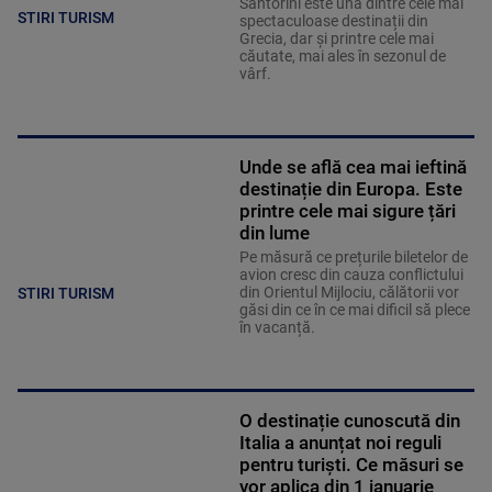
Santorini este una dintre cele mai
STIRI TURISM
spectaculoase destinații din
Grecia, dar și printre cele mai
căutate, mai ales în sezonul de
vârf.
Unde se află cea mai ieftină
destinație din Europa. Este
printre cele mai sigure țări
din lume
Pe măsură ce prețurile biletelor de
avion cresc din cauza conflictului
din Orientul Mijlociu, călătorii vor
STIRI TURISM
găsi din ce în ce mai dificil să plece
în vacanță.
O destinație cunoscută din
Italia a anunțat noi reguli
pentru turiști. Ce măsuri se
vor aplica din 1 ianuarie