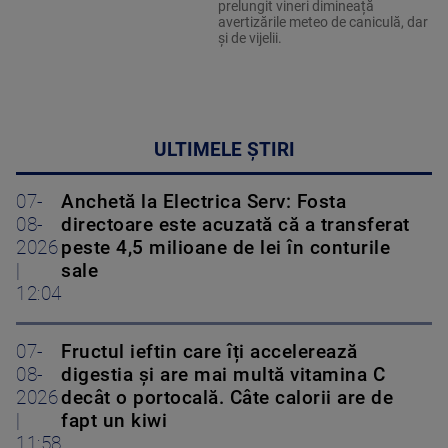
prelungit vineri dimineață
avertizările meteo de caniculă, dar
și de vijelii.
ULTIMELE ȘTIRI
07-
Anchetă la Electrica Serv: Fosta
08-
directoare este acuzată că a transferat
2026
peste 4,5 milioane de lei în conturile
|
sale
12:04
07-
Fructul ieftin care îți accelerează
08-
digestia și are mai multă vitamina C
2026
decât o portocală. Câte calorii are de
|
fapt un kiwi
11:58