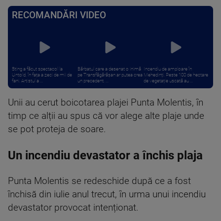
RECOMANDĂRI VIDEO
Sting a făcut spectacol la
Bărbatul care a desenat o inimă
Incendiu de amploare în
Untold, în fața a zeci de mii de
pe Transfăgărășan ar putea crea
Mehedinți. Peste 100 de hectare
fani. Artistul a ...
un precedent. ...
de vegetație uscată au ...
Unii au cerut boicotarea plajei Punta Molentis, în
timp ce alții au spus că vor alege alte plaje unde
se pot proteja de soare.
Un incendiu devastator a închis plaja
Punta Molentis se redeschide după ce a fost
închisă din iulie anul trecut, în urma unui incendiu
devastator provocat intenționat.