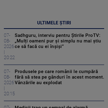
ULTIMELE ȘTIRI
07-
Sadhguru, interviu pentru Știrile ProTV:
08-
„Mulți oameni pur și simplu nu mai știu
2026
ce să facă cu ei înșiși”
|
20:22
07-
Produsele pe care românii le cumpără
08-
fără să stea pe gânduri în acest moment.
2026
Vânzările au explodat
|
20:15
07-
Medicii trag un semnal de alarmă.