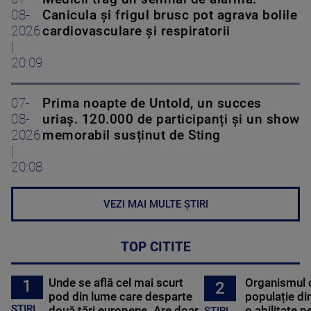
08-
Canicula și frigul brusc pot agrava bolile
2026
cardiovasculare și respiratorii
|
20:09
07-
Prima noapte de Untold, un succes
08-
uriaș. 120.000 de participanți și un show
2026
memorabil susținut de Sting
|
20:08
VEZI MAI MULTE ȘTIRI
TOP CITITE
Unde se află cel mai scurt
Organismul 
1
2
pod din lume care desparte
populație di
STIRI
două țări europene. Are doar
o abilitate p