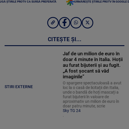
UGĂ ȘTIRILE PROTV CA SURSĂ PREFERATĂ
URMĂREȘTE ȘTIRILE PROTV ÎN GOOGLE 
CITEȘTE ȘI...
Jaf de un milion de euro în
doar 4 minute în Italia. Hoții
au furat bijuterii și au fugit.
„A fost șocant să văd
imaginile”
O spargere spectaculoasă a avut
STIRI EXTERNE
loc la o casă de licitații din Italia,
unde o bandă de hoți mascați a
furat bijuterii în valoare de
aproximativ un milion de euro în
doar patru minute, scrie
Sky TG 24
.