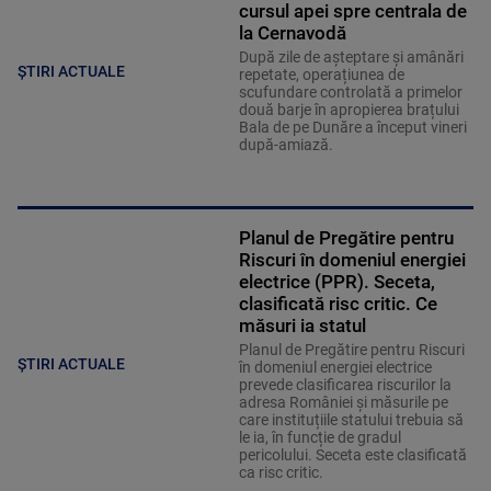
cursul apei spre centrala de
la Cernavodă
După zile de așteptare și amânări
ȘTIRI ACTUALE
repetate, operațiunea de
scufundare controlată a primelor
două barje în apropierea brațului
Bala de pe Dunăre a început vineri
după-amiază.
Planul de Pregătire pentru
Riscuri în domeniul energiei
electrice (PPR). Seceta,
clasificată risc critic. Ce
măsuri ia statul
Planul de Pregătire pentru Riscuri
ȘTIRI ACTUALE
în domeniul energiei electrice
prevede clasificarea riscurilor la
adresa României și măsurile pe
care instituțiile statului trebuia să
le ia, în funcție de gradul
pericolului. Seceta este clasificată
ca risc critic.