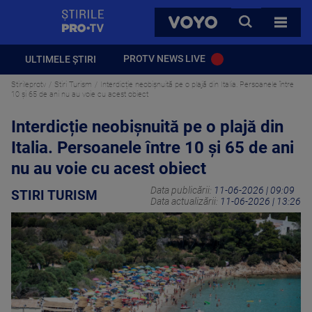
StirilePROTV
CAUTA
VOYO
TOATE 
PROTV NEWS LIVE
ULTIMELE ȘTIRI
Stirileprotv
Stiri Turism
Interdicție neobișnuită pe o plajă din Italia. Persoanele între
10 și 65 de ani nu au voie cu acest obiect
Interdicție neobișnuită pe o plajă din
Italia. Persoanele între 10 și 65 de ani
nu au voie cu acest obiect
Data publicării:
11-06-2026 | 09:09
STIRI TURISM
Data actualizării:
11-06-2026 | 13:26