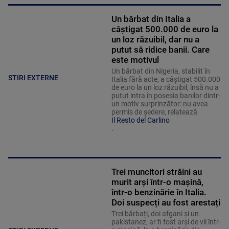
Un bărbat din Italia a
câștigat 500.000 de euro la
un loz răzuibil, dar nu a
putut să ridice banii. Care
este motivul
Un bărbat din Nigeria, stabilit în
STIRI EXTERNE
Italia fără acte, a câștigat 500.000
de euro la un loz răzuibil, însă nu a
putut intra în posesia banilor dintr-
un motiv surprinzător: nu avea
permis de ședere, relatează
Il Resto del Carlino
.
Trei muncitori străini au
murit arși într-o mașină,
într-o benzinărie în Italia.
Doi suspecți au fost arestați
Trei bărbați, doi afgani și un
pakistanez, ar fi fost arși de vii într-