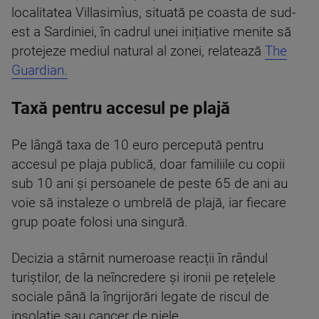
localitatea Villasimìus, situată pe coasta de sud-
est a Sardiniei, în cadrul unei inițiative menite să
protejeze mediul natural al zonei, relatează
The
Guardian.
Taxă pentru accesul pe plajă
Pe lângă taxa de 10 euro percepută pentru
accesul pe plaja publică, doar familiile cu copii
sub 10 ani și persoanele de peste 65 de ani au
voie să instaleze o umbrelă de plajă, iar fiecare
grup poate folosi una singură.
Decizia a stârnit numeroase reacții în rândul
turiștilor, de la neîncredere și ironii pe rețelele
sociale până la îngrijorări legate de riscul de
insolație sau cancer de piele.