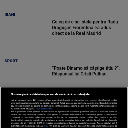
IBANI
Coleg de cinci stele pentru Radu
Drăgușin! Fiorentina l-a adus
direct de la Real Madrid
SPORT
”Poate Dinamo să câștige titlul?”.
Răspunsul lui Cristi Pulhac
Nouă ne pasă ca datele tale personale să rămână confidențiale
Noi și partenerii noștri
201
stocăm și/sau accesăm informații pe dispozitivul dvs., precum identificatorii cookie
unici pentru prelucrarea datelor cu caracter personal. Puteți accepta sau gestiona alegerile dvs. făcând clic mai jos
sau în orice moment, pe pagina cu politica de confidențialitate. Aceste alegeri vor fi raportate partenerilor noștri și
SPORT
nu vă vor afecta navigarea.
Mai multe detalii
Noi si partenerii nostri (retelele de socializare si agentiile de publicitate partenere, precum si furnizorii nostri de
servicii de date analitice) prelucram date pentru a permite website-ului sa functioneze, pentru a personaliza
continutul si anunturile publicitare afisate in functie de interesele si/sau profilul dvs., pentru a va oferi
functionalitati aferente retelelor de socializare si pentru a analiza traficul pe website. Beneficiati de drepturile
prevazute de art. 15-22 din GDPR in legatura cu prelucrarea datelor cu caracter personal. Aceste drepturi pot fi
exercitate prin modalitatea indicata
aici
. Prin click pe “ACCEPT TOATE”, acceptati folosirea tuturor Tehnologiilor de