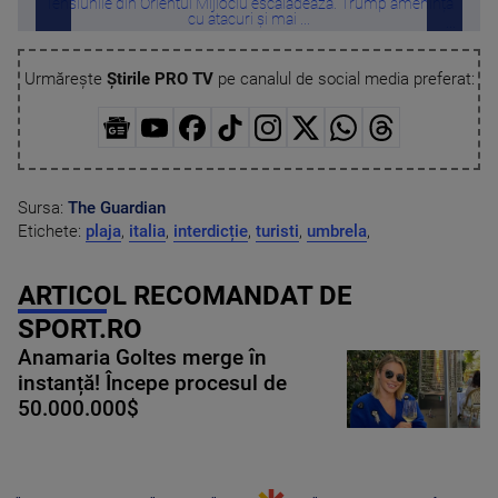
Tensiunile din Orientul Mijlociu escaladează. Trump amenință
Viol
cu atacuri și mai ...
Urmărește
Știrile PRO TV
pe canalul de social media preferat:
Sursa:
The Guardian
Etichete:
plaja
,
italia
,
interdicție
,
turisti
,
umbrela
,
ARTICOL RECOMANDAT DE
SPORT.RO
Anamaria Goltes merge în
instanță! Începe procesul de
50.000.000$