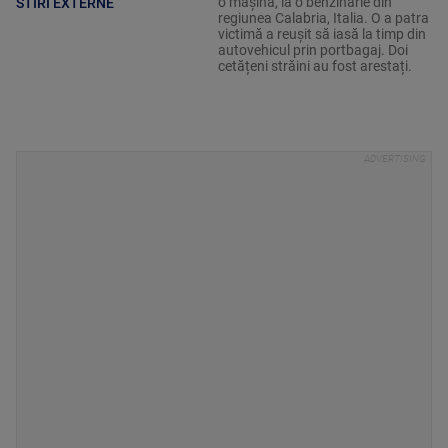
o mașină, la o benzinărie din
STIRI EXTERNE
regiunea Calabria, Italia. O a patra
victimă a reușit să iasă la timp din
autovehicul prin portbagaj. Doi
cetățeni străini au fost arestați.