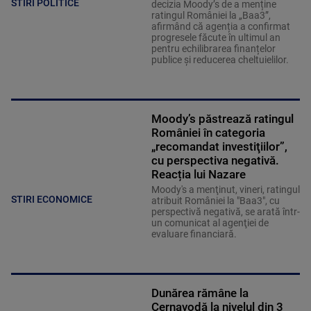
STIRI POLITICE
decizia Moody’s de a menține
ratingul României la „Baa3”,
afirmând că agenția a confirmat
progresele făcute în ultimul an
pentru echilibrarea finanțelor
publice și reducerea cheltuielilor.
Moody’s păstrează ratingul
României în categoria
„recomandat investiţiilor”,
cu perspectiva negativă.
Reacția lui Nazare
Moody's a menţinut, vineri, ratingul
STIRI ECONOMICE
atribuit României la "Baa3", cu
perspectivă negativă, se arată într-
un comunicat al agenţiei de
evaluare financiară.
Dunărea rămâne la
Cernavodă la nivelul din 3