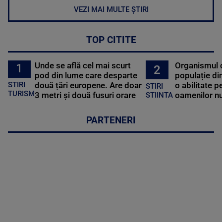
VEZI MAI MULTE ȘTIRI
TOP CITITE
Unde se află cel mai scurt
Organismul 
1
2
pod din lume care desparte
populație di
STIRI
două țări europene. Are doar
o abilitate p
STIRI
TURISM
3 metri și două fusuri orare
oamenilor nu
STIINTA
PARTENERI