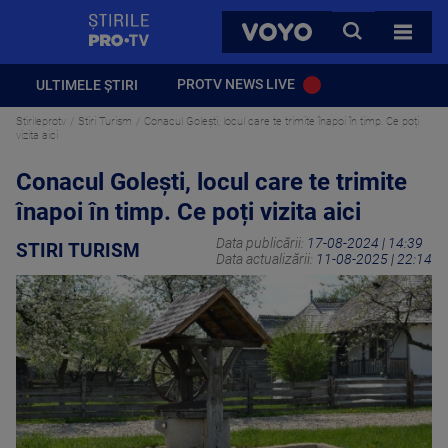
StirilePROTV
CAUTA
VOYO
TOATE 
PROTV NEWS LIVE
ULTIMELE ȘTIRI
Stirileprotv
Stiri Turism
Conacul Golești, locul care te trimite înapoi în timp. Ce poți
vizita aici
Conacul Golești, locul care te trimite
înapoi în timp. Ce poți vizita aici
Data publicării:
17-08-2024 | 14:39
STIRI TURISM
Data actualizării:
11-08-2025 | 22:14