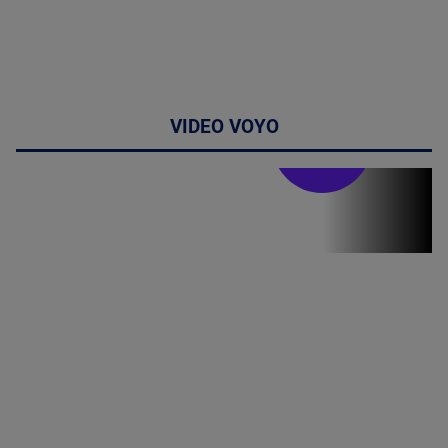
VIDEO VOYO
Stirile PRO TV
Stirile PRO
TV # 19.00 -
07 August
2026