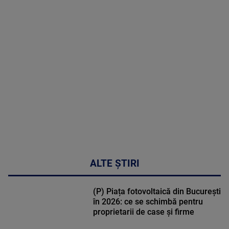
MAI
MULTE
DETALII
48:24
ALTE ȘTIRI
(P) Piața fotovoltaică din București
în 2026: ce se schimbă pentru
proprietarii de case și firme