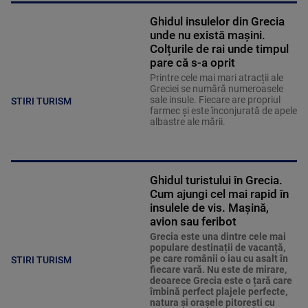
Ghidul insulelor din Grecia
unde nu există mașini.
Colțurile de rai unde timpul
pare că s-a oprit
Printre cele mai mari atracții ale
Greciei se numără numeroasele
sale insule. Fiecare are propriul
STIRI TURISM
farmec și este înconjurată de apele
albastre ale mării.
Ghidul turistului în Grecia.
Cum ajungi cel mai rapid în
insulele de vis. Mașină,
avion sau feribot
Grecia este una dintre cele mai
populare destinații de vacanță,
pe care românii o iau cu asalt în
STIRI TURISM
fiecare vară. Nu este de mirare,
deoarece Grecia este o țară care
îmbină perfect plajele perfecte,
natura și orașele pitorești cu