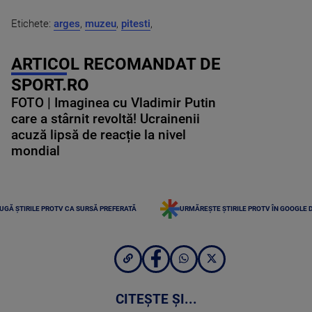
Etichete:
arges
,
muzeu
,
pitesti
,
ARTICOL RECOMANDAT DE
SPORT.RO
FOTO | Imaginea cu Vladimir Putin
care a stârnit revoltă! Ucrainenii
acuză lipsă de reacție la nivel
mondial
UGĂ ȘTIRILE PROTV CA SURSĂ PREFERATĂ
URMĂREȘTE ȘTIRILE PROTV ÎN GOOGLE 
CITEȘTE ȘI...