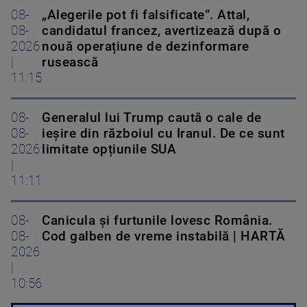
08-
„Alegerile pot fi falsificate”. Attal,
08-
candidatul francez, avertizează după o
2026
nouă operațiune de dezinformare
|
rusească
11:15
08-
Generalul lui Trump caută o cale de
08-
ieșire din războiul cu Iranul. De ce sunt
2026
limitate opțiunile SUA
|
11:11
08-
Canicula și furtunile lovesc România.
08-
Cod galben de vreme instabilă | HARTĂ
2026
|
10:56