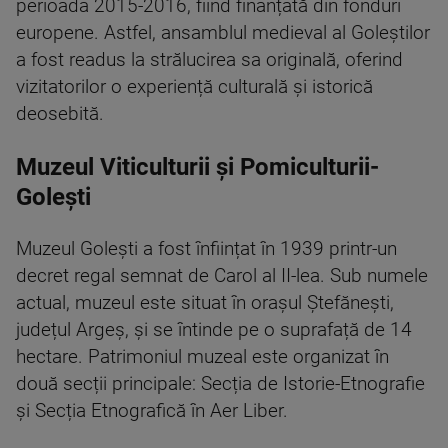
perioada 2015-2016, fiind finanțată din fonduri
europene. Astfel, ansamblul medieval al Goleștilor
a fost readus la strălucirea sa originală, oferind
vizitatorilor o experiență culturală și istorică
deosebită.
Muzeul Viticulturii și Pomiculturii-
Golești
Muzeul Golești a fost înființat în 1939 printr-un
decret regal semnat de Carol al II-lea. Sub numele
actual, muzeul este situat în orașul Ștefănești,
județul Argeș, și se întinde pe o suprafață de 14
hectare. Patrimoniul muzeal este organizat în
două secții principale: Secția de Istorie-Etnografie
și Secția Etnografică în Aer Liber.