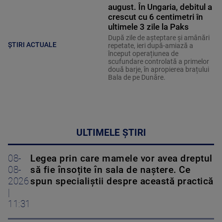
august. În Ungaria, debitul a
crescut cu 6 centimetri în
ultimele 3 zile la Paks
După zile de așteptare și amânări
ȘTIRI ACTUALE
repetate, ieri după-amiază a
început operațiunea de
scufundare controlată a primelor
două barje, în apropierea brațului
Bala de pe Dunăre.
ULTIMELE ȘTIRI
08-
Legea prin care mamele vor avea dreptul
08-
să fie însoțite în sala de naștere. Ce
2026
spun specialiștii despre această practică
|
11:31