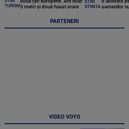
STIRI
două țări europene. Are doar
o abilitate p
STIRI
TURISM
3 metri și două fusuri orare
oamenilor nu
STIINTA
PARTENERI
VIDEO VOYO