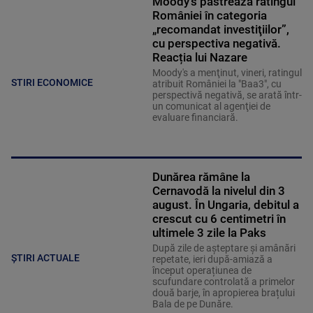
Moody’s păstrează ratingul
României în categoria
„recomandat investiţiilor”,
cu perspectiva negativă.
Reacția lui Nazare
Moody's a menţinut, vineri, ratingul
STIRI ECONOMICE
atribuit României la "Baa3", cu
perspectivă negativă, se arată într-
un comunicat al agenţiei de
evaluare financiară.
Dunărea rămâne la
Cernavodă la nivelul din 3
august. În Ungaria, debitul a
crescut cu 6 centimetri în
ultimele 3 zile la Paks
După zile de așteptare și amânări
ȘTIRI ACTUALE
repetate, ieri după-amiază a
început operațiunea de
scufundare controlată a primelor
două barje, în apropierea brațului
Bala de pe Dunăre.