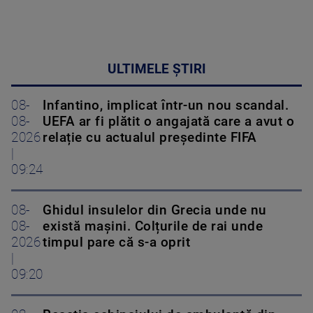
ULTIMELE ȘTIRI
08-
Infantino, implicat într-un nou scandal.
08-
UEFA ar fi plătit o angajată care a avut o
2026
relație cu actualul președinte FIFA
|
09:24
08-
Ghidul insulelor din Grecia unde nu
08-
există mașini. Colțurile de rai unde
2026
timpul pare că s-a oprit
|
09:20