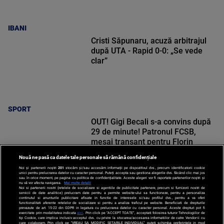
IBANI
Cristi Săpunaru, acuză arbitrajul
după UTA - Rapid 0-0: „Se vede
clar”
SPORT
OUT! Gigi Becali s-a convins după
29 de minute! Patronul FCSB,
mesaj tranșant pentru Florin
Tănase
Nouă ne pasă ca datele tale personale să rămână confidențiale
Noi și partenerii noștri
201
stocăm și/sau accesăm informații pe dispozitivul dvs., precum identificatorii cookie
unici pentru prelucrarea datelor cu caracter personal. Puteți accepta sau gestiona alegerile dvs. făcând clic mai jos
sau în orice moment, pe pagina cu politica de confidențialitate. Aceste alegeri vor fi raportate partenerilor noștri și
nu vă vor afecta navigarea.
Mai multe detalii
Noi si partenerii nostri (retelele de socializare si agentiile de publicitate partenere, precum si furnizorii nostri de
SPORT
servicii de date analitice) prelucram date pentru a permite website-ului sa functioneze, pentru a personaliza
continutul si anunturile publicitare afisate in functie de interesele si/sau profilul dvs., pentru a va oferi
functionalitati aferente retelelor de socializare si pentru a analiza traficul pe website. Beneficiati de drepturile
prevazute de art. 15-22 din GDPR in legatura cu prelucrarea datelor cu caracter personal. Aceste drepturi pot fi
exercitate prin modalitatea indicata
aici
. Prin click pe “ACCEPT TOATE”, acceptati folosirea tuturor Tehnologiilor de
tip Cookie, care implica inclusiv acceptul dvs. cu privire la stocarea/accesarea informatiilor de catre Vendor-ii cu
care colaboram. Prin click pe “VREAU SA MODIFIC SETARILE INDIVIDUAL” puteti schimba preferintele in mod