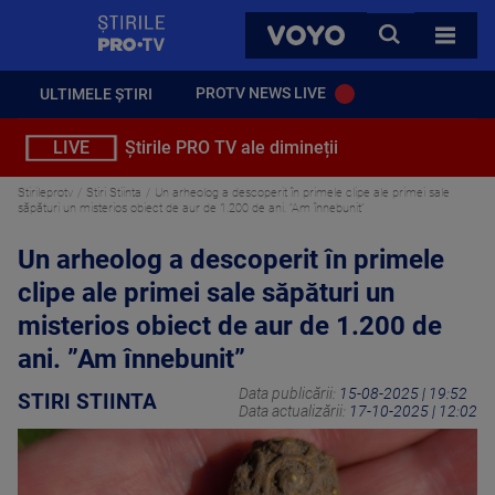
StirilePROTV
CAUTA
VOYO
TOATE 
PROTV NEWS LIVE
ULTIMELE ȘTIRI
LIVE
Știrile PRO TV ale dimineții
Stirileprotv
Stiri Stiinta
Un arheolog a descoperit în primele clipe ale primei sale
săpături un misterios obiect de aur de 1.200 de ani. ”Am înnebunit”
Un arheolog a descoperit în primele
clipe ale primei sale săpături un
misterios obiect de aur de 1.200 de
ani. ”Am înnebunit”
Data publicării:
15-08-2025 | 19:52
STIRI STIINTA
Data actualizării:
17-10-2025 | 12:02