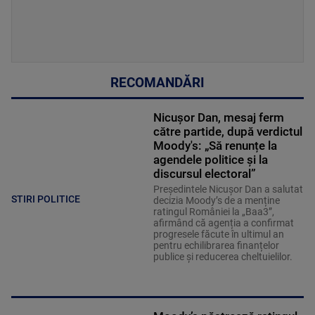
RECOMANDĂRI
Nicușor Dan, mesaj ferm
către partide, după verdictul
Moody's: „Să renunțe la
agendele politice şi la
discursul electoral”
Președintele Nicușor Dan a salutat
STIRI POLITICE
decizia Moody’s de a menține
ratingul României la „Baa3”,
afirmând că agenția a confirmat
progresele făcute în ultimul an
pentru echilibrarea finanțelor
publice și reducerea cheltuielilor.