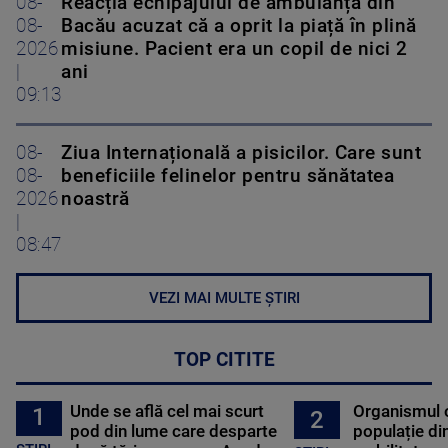
08-
Reacția echipajului de ambulanță din
08-
Bacău acuzat că a oprit la piață în plină
2026
misiune. Pacient era un copil de nici 2
|
ani
09:13
08-
Ziua Internațională a pisicilor. Care sunt
08-
beneficiile felinelor pentru sănătatea
2026
noastră
|
08:47
VEZI MAI MULTE ȘTIRI
TOP CITITE
Unde se află cel mai scurt
Organismul 
1
2
pod din lume care desparte
populație di