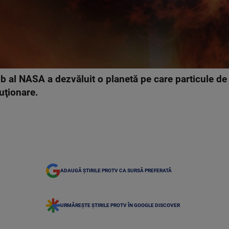
 al NASA a dezvăluit o planetă pe care particule de 
uţionare.
ADAUGĂ ȘTIRILE PROTV CA SURSĂ PREFERATĂ
URMĂREȘTE ȘTIRILE PROTV ÎN GOOGLE DISCOVER