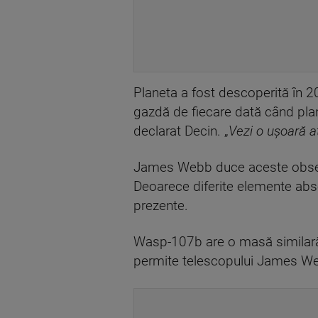
Planeta a fost descoperită în 2
gazdă de fiecare dată când plane
declarat Decin. „
Vezi o uşoară a
James Webb duce aceste observaţ
Deoarece diferite elemente absor
prezente.
Wasp-107b are o masă similară c
permite telescopului James We