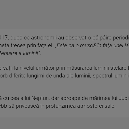
017, după ce astronomii au observat o pâlpâire period
ta trecea prin faţa ei. „
Este ca o muscă în faţa unei lă
tenuare a luminii”
.
ii la nivelul următor prin măsurarea luminii stelare fi
b diferite lungimi de undă ale luminii, spectrul luminii
u cea a lui Neptun, dar aproape de mărimea lui Jupiter
bb să privească în profunzimea atmosferei sale.