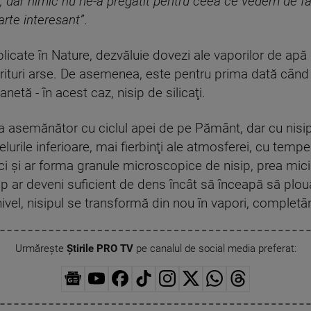
 ani, dar nimic nu ne-a pregătit pentru ceea ce vedem de 
oarte interesant”
.
icate în Nature, dezvăluie dovezi ale vaporilor de apă ş
ituri arse. De asemenea, este pentru prima dată când 
netă - în acest caz, nisip de silicaţi.
 asemănător cu ciclul apei de pe Pământ, dar cu nisipu
elurile inferioare, mai fierbinţi ale atmosferei, cu tem
răci şi ar forma granule microscopice de nisip, prea mici 
ip ar deveni suficient de dens încât să înceapă să plouă 
vel, nisipul se transformă din nou în vapori, completând
Urmărește
Știrile PRO TV
pe canalul de social media preferat: