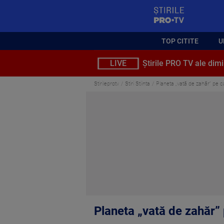
StirilePROTV
TOP CITITE
U
LIVE
Știrile PRO TV ale dimi
Stirileprotv
Stiri Stiinta
Planeta „vată de zahăr” pe c
Planeta „vată de zahăr”