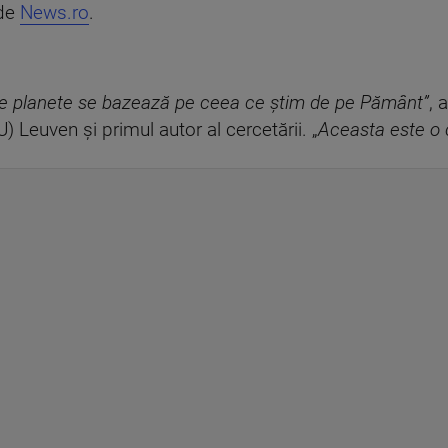
 de
News.ro
.
te planete se bazează pe ceea ce ştim de pe Pământ”
, 
U) Leuven şi primul autor al cercetării. „
Aceasta este o 