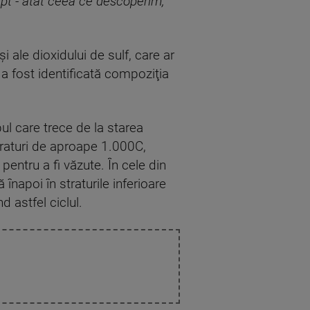
fapt - atât ceea ce descoperim,
i ale dioxidului de sulf, care ar
a fost identificată compoziţia
l care trece de la starea
peraturi de aproape 1.000C,
pentru a fi văzute. În cele din
înapoi în straturile inferioare
 astfel ciclul.