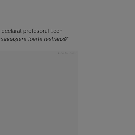
a declarat profesorul Leen
cunoaştere foarte restrânsă”
.