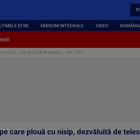
P
LTIMELE ȘTIRI
EMISIUNI INTEGRALE
VIDEO
ROMÂNIA,
neții
are plouă cu nisip, dezvăluită de telescopul NASA | FOTO
 pe care plouă cu nisip, dezvăluită de te