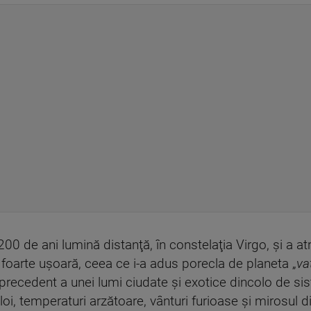
00 de ani lumină distanţă, în constelaţia Virgo, şi a at
 foarte uşoară, ceea ce i-a adus porecla de planeta „
va
 precedent a unei lumi ciudate şi exotice dincolo de sis
 ploi, temperaturi arzătoare, vânturi furioase şi mirosul 