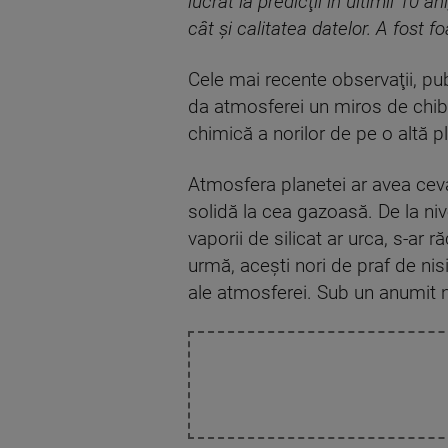
lucrat la predicţii în ultimii 10
cât şi calitatea datelor. A fost f
Cele mai recente observaţii, publ
da atmosferei un miros de chibr
chimică a norilor de pe o altă pla
Atmosfera planetei ar avea ceva
solidă la cea gazoasă. De la niv
vaporii de silicat ar urca, s-ar 
urmă, aceşti nori de praf de nis
ale atmosferei. Sub un anumit ni