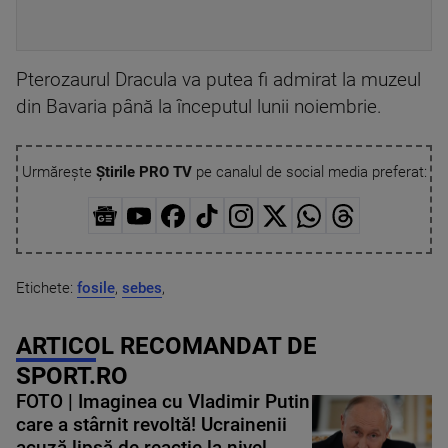
Pterozaurul Dracula va putea fi admirat la muzeul
din Bavaria până la începutul lunii noiembrie.
Urmărește
Știrile PRO TV
pe canalul de social media preferat:
Etichete:
fosile
,
sebes
,
ARTICOL RECOMANDAT DE
SPORT.RO
FOTO | Imaginea cu Vladimir Putin
care a stârnit revoltă! Ucrainenii
acuză lipsă de reacție la nivel