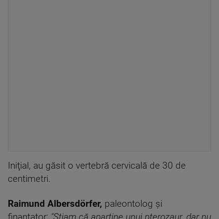
Iniţial, au găsit o vertebră cervicală de 30 de
centimetri.
Raimund Albersdörfer,
paleontolog şi
finanţator:
"Ştiam că aparţine unui pterozaur, dar nu