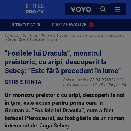
StirilePROTV
CAUTA
VOYO
TOATE 
PROTV NEWS LIVE
ULTIMELE ȘTIRI
Stirileprotv
Stiri Stiinta
”Fosilele lui Dracula”, monstrul preistoric, cu aripi, descoperit
la Sebeș: ”Este fără precedent în lume”
”Fosilele lui Dracula”, monstrul
preistoric, cu aripi, descoperit la
Sebeș: ”Este fără precedent în lume”
Data publicării:
23-03-2018 | 11:12
STIRI STIINTA
Data actualizării:
14-08-2025 | 22:48
Un monstru preistoric cu aripi, descoperit la noi
în ţară, este expus pentru prima oară în
Germania. ”Fosilele lui Dracula”, cum a fost
botezat Pterozaurul, au fost găsite de un român,
într-un sit de lângă Sebeş.