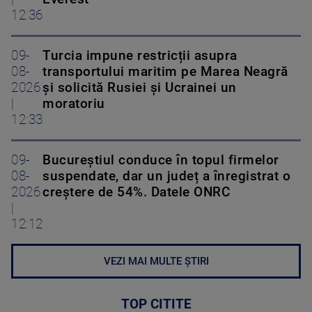
12:36
09-
Turcia impune restricții asupra
08-
transportului maritim pe Marea Neagră
2026
și solicită Rusiei și Ucrainei un
|
moratoriu
12:33
09-
Bucureștiul conduce în topul firmelor
08-
suspendate, dar un județ a înregistrat o
2026
creștere de 54%. Datele ONRC
|
12:12
VEZI MAI MULTE ȘTIRI
TOP CITITE