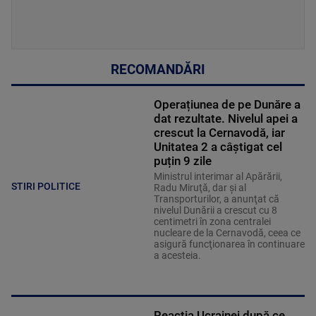
RECOMANDĂRI
Operațiunea de pe Dunăre a
dat rezultate. Nivelul apei a
crescut la Cernavodă, iar
Unitatea 2 a câștigat cel
puțin 9 zile
Ministrul interimar al Apărării,
STIRI POLITICE
Radu Miruţă, dar şi al
Transporturilor, a anunţat că
nivelul Dunării a crescut cu 8
centimetri în zona centralei
nucleare de la Cernavodă, ceea ce
asigură funcţionarea în continuare
a acesteia.
Reacția Ucrainei după ce