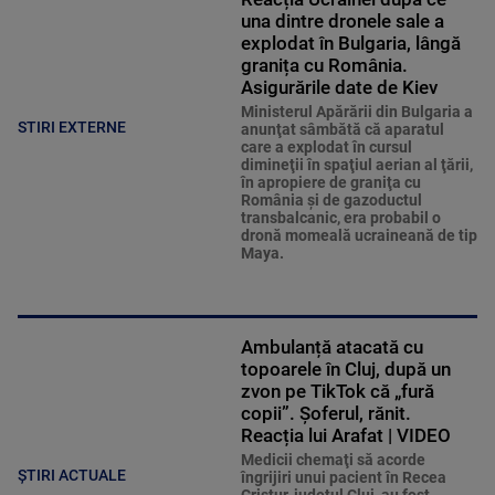
una dintre dronele sale a
explodat în Bulgaria, lângă
granița cu România.
Asigurările date de Kiev
Ministerul Apărării din Bulgaria a
STIRI EXTERNE
anunţat sâmbătă că aparatul
care a explodat în cursul
dimineţii în spaţiul aerian al ţării,
în apropiere de graniţa cu
România şi de gazoductul
transbalcanic, era probabil o
dronă momeală ucraineană de tip
Maya.
Ambulanță atacată cu
topoarele în Cluj, după un
zvon pe TikTok că „fură
copii”. Șoferul, rănit.
Reacția lui Arafat | VIDEO
Medicii chemaţi să acorde
ȘTIRI ACTUALE
îngrijiri unui pacient în Recea