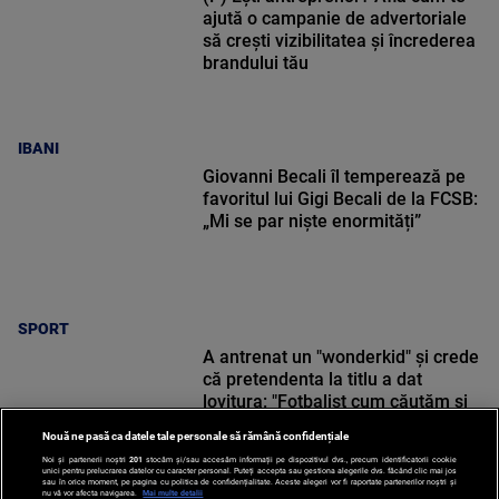
ajută o campanie de advertoriale
să crești vizibilitatea și încrederea
brandului tău
IBANI
Giovanni Becali îl temperează pe
favoritul lui Gigi Becali de la FCSB:
„Mi se par niște enormități”
SPORT
A antrenat un "wonderkid" și crede
că pretendenta la titlu a dat
lovitura: "Fotbalist cum căutăm și
nu găsim!"
Nouă ne pasă ca datele tale personale să rămână confidențiale
Noi și partenerii noștri
201
stocăm și/sau accesăm informații pe dispozitivul dvs., precum identificatorii cookie
unici pentru prelucrarea datelor cu caracter personal. Puteți accepta sau gestiona alegerile dvs. făcând clic mai jos
sau în orice moment, pe pagina cu politica de confidențialitate. Aceste alegeri vor fi raportate partenerilor noștri și
nu vă vor afecta navigarea.
Mai multe detalii