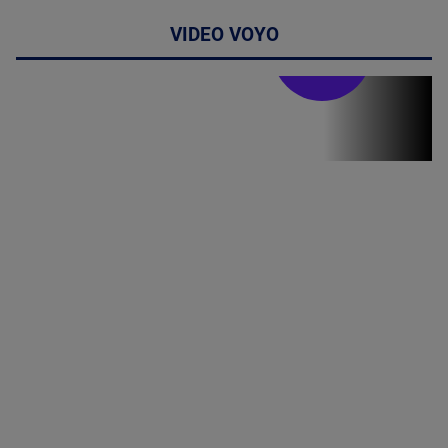
VIDEO VOYO
Stirile PRO TV
Stirile PRO
TV # 07.00 -
09 August
2026
MAI
MULTE
DETALII