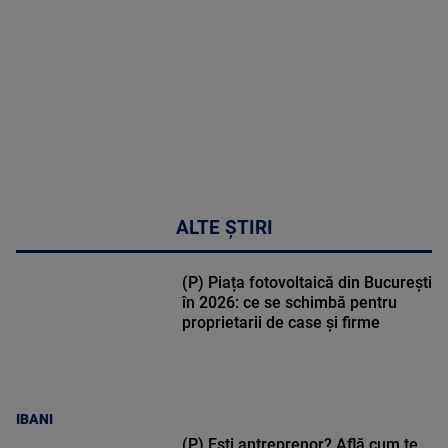
02:33:45
ALTE ȘTIRI
(P) Piața fotovoltaică din București
în 2026: ce se schimbă pentru
proprietarii de case și firme
IBANI
(P) Ești antreprenor? Află cum te