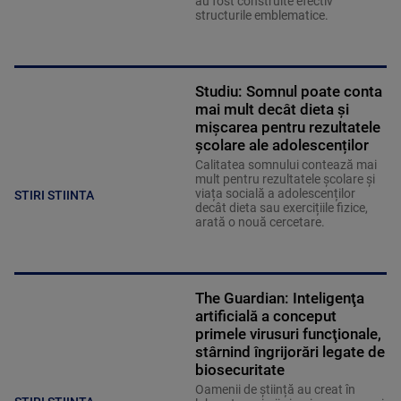
au fost construite efectiv
structurile emblematice.
Studiu: Somnul poate conta
mai mult decât dieta și
mișcarea pentru rezultatele
școlare ale adolescenților
Calitatea somnului contează mai
mult pentru rezultatele școlare și
viața socială a adolescenților
STIRI STIINTA
decât dieta sau exercițiile fizice,
arată o nouă cercetare.
The Guardian: Inteligenţa
artificială a conceput
primele virusuri funcţionale,
stârnind îngrijorări legate de
biosecuritate
Oamenii de știință au creat în