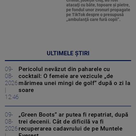
Cristur, judeţul Cluj, au fost
atacaţi cu bâte, topoare şi pietre,
pe fondul unor zvonuri propagate
pe TikTok despre o presupusă
„ambulanţă care fură copii”.
ULTIMELE ȘTIRI
09-
Pericolul nevăzut din paharele cu
08-
cocktail: O femeie are vezicule „de
2026
mărimea unei mingi de golf” după o zi la
|
soare
12:46
09-
„Green Boots” ar putea fi repatriat, după
08-
trei decenii. Cât de dificilă va fi
2026
recuperarea cadavrului de pe Muntele
|
Everest