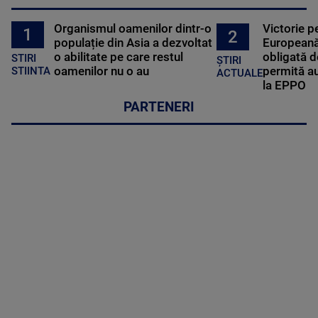
Organismul oamenilor dintr-o
Victorie p
1
2
populație din Asia a dezvoltat
Europeană
o abilitate pe care restul
obligată d
STIRI
ȘTIRI
oamenilor nu o au
permită au
STIINTA
ACTUALE
la EPPO
PARTENERI