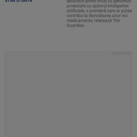
STIRI STIINTA
laborator primii viruși cu genomuri
proiectate cu ajutorul inteligenței
artificiale, o premieră care ar putea
contribui la dezvoltarea unor noi
medicamente, relatează The
Guardian.