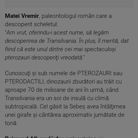
Matei Vremir
, paleontologul român care a
descoperit scheletul:
"
Am vrut, oferindu-i acest nume, să legăm
descoperirea de Transilvania. În plus, îl merită, dat
fiind că este unul dintre cei mai spectaculoşi
pterozauri descoperiţi vreodată."
Cunoscuţi şi sub numele de PTEROZAURI sau
PTERODACTILI, dinozaurii zburători au trăit cu
aproape 70 de milioane de ani în urmă, când
Transilvania era un soi de insulă cu climă
subtropicală. Cel găsit la Sebeş avea întâlţimea
unei girafe şi cântărea aproximativ jumătate de
tonă.