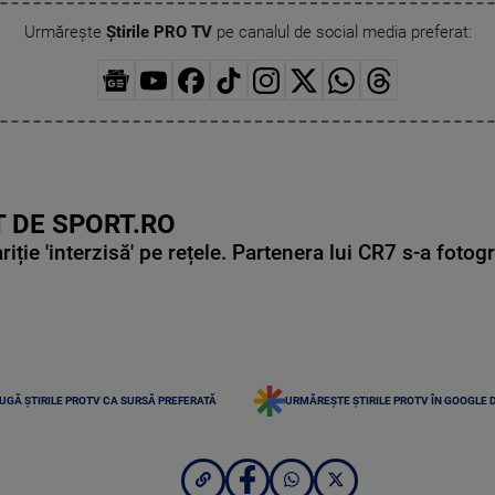
Urmărește
Știrile PRO TV
pe canalul de social media preferat:
 DE SPORT.RO
ie 'interzisă' pe rețele. Partenera lui CR7 s-a fotog
UGĂ ȘTIRILE PROTV CA SURSĂ PREFERATĂ
URMĂREȘTE ȘTIRILE PROTV ÎN GOOGLE 