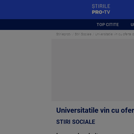
StirilePROTV
TOP CITITE
U
Stirileprotv
Stiri Sociale
Universitatile vin cu oferte
Universitatile vin cu ofe
STIRI SOCIALE