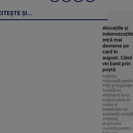
CITEȘTE ȘI...
Alocațiile și
indemnizațiil
intră mai
devreme pe
card în
august. Când
vin banii prin
poștă
Agenţia
Naţională pentr
Plăţi şi Inspecţie
Socială va
efectua în luna
august plata în
avans a
beneficiilor de
asistenţă social
aferente
drepturilor
cuvenite pentru