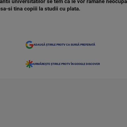
antii universitatilor se tem ca le vor ramane neocupat
a-si tina copiii la studii cu plata.
ADAUGĂ ȘTIRILE PROTV CA SURSĂ PREFERATĂ
URMĂREȘTE ȘTIRILE PROTV ÎN GOOGLE DISCOVER