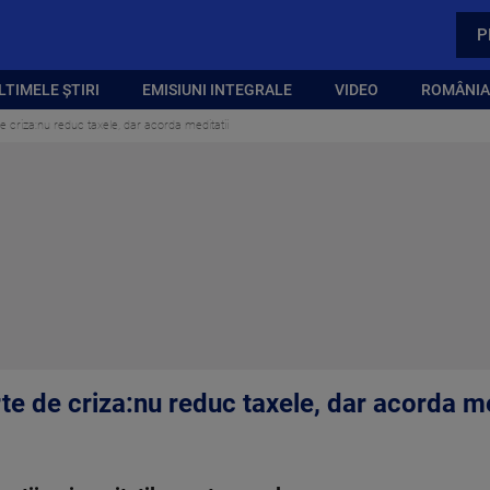
P
LTIMELE ȘTIRI
EMISIUNI INTEGRALE
VIDEO
ROMÂNIA,
 de criza:nu reduc taxele, dar acorda meditatii
rte de criza:nu reduc taxele, dar acorda me