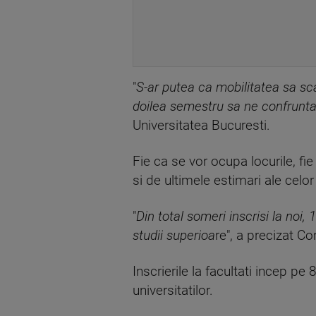
"
S-ar putea ca mobilitatea sa sca
doilea semestru sa ne confruntam
Universitatea Bucuresti.
Fie ca se vor ocupa locurile, fi
si de ultimele estimari ale cel
"
Din total someri inscrisi la noi
studii superioa
re", a precizat C
Inscrierile la facultati incep p
universitatilor.