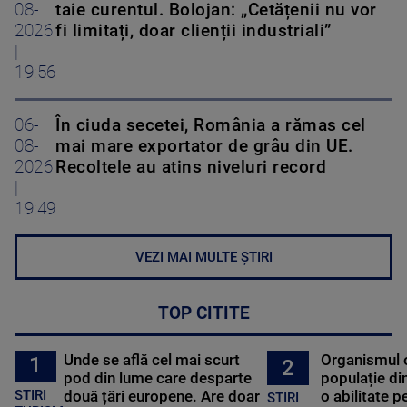
08-
taie curentul. Bolojan: „Cetățenii nu vor
2026
fi limitați, doar clienții industriali”
|
19:56
06-
În ciuda secetei, România a rămas cel
08-
mai mare exportator de grâu din UE.
2026
Recoltele au atins niveluri record
|
19:49
VEZI MAI MULTE ȘTIRI
TOP CITITE
Unde se află cel mai scurt
Organismul 
1
2
pod din lume care desparte
populație di
STIRI
două țări europene. Are doar
o abilitate p
STIRI