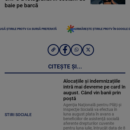
baie pe barcă
UGĂ ȘTIRILE PROTV CA SURSĂ PREFERATĂ
URMĂREȘTE ȘTIRILE PROTV ÎN GOOGLE 
CITEȘTE ȘI...
Alocațiile și indemnizațiile
intră mai devreme pe card în
august. Când vin banii prin
poștă
Agenţia Naţională pentru Plăţi şi
Inspecţie Socială va efectua în
luna august plata în avans a
STIRI SOCIALE
beneficiilor de asistenţă socială
aferente drepturilor cuvenite
pentru luna iulie, întrucât data de 8