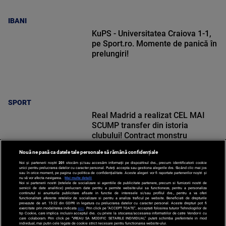
IBANI
KuPS - Universitatea Craiova 1-1,
pe Sport.ro. Momente de panică în
prelungiri!
SPORT
Real Madrid a realizat CEL MAI
SCUMP transfer din istoria
clubului! Contract monstru
Nouă ne pasă ca datele tale personale să rămână confidențiale
Noi și partenerii noștri
201
stocăm și/sau accesăm informații pe dispozitivul dvs., precum identificatorii cookie
unici pentru prelucrarea datelor cu caracter personal. Puteți accepta sau gestiona alegerile dvs. făcând clic mai jos
sau în orice moment, pe pagina cu politica de confidențialitate. Aceste alegeri vor fi raportate partenerilor noștri și
nu vă vor afecta navigarea.
Mai multe detalii
SPORT
Noi si partenerii nostri (retelele de socializare si agentiile de publicitate partenere, precum si furnizorii nostri de
servicii de date analitice) prelucram date pentru a permite website-ului sa functioneze, pentru a personaliza
continutul si anunturile publicitare afisate in functie de interesele si/sau profilul dvs., pentru a va oferi
functionalitati aferente retelelor de socializare si pentru a analiza traficul pe website. Beneficiati de drepturile
prevazute de art. 15-22 din GDPR in legatura cu prelucrarea datelor cu caracter personal. Aceste drepturi pot fi
exercitate prin modalitatea indicata
aici
. Prin click pe “ACCEPT TOATE”, acceptati folosirea tuturor Tehnologiilor de
tip Cookie, care implica inclusiv acceptul dvs. cu privire la stocarea/accesarea informatiilor de catre Vendor-ii cu
care colaboram. Prin click pe “VREAU SA MODIFIC SETARILE INDIVIDUAL” puteti schimba preferintele in mod
individual, mai putin cele legate de cookie strict necesare pentru functionarea website-ului.