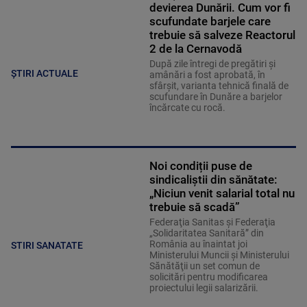
devierea Dunării. Cum vor fi
scufundate barjele care
trebuie să salveze Reactorul
2 de la Cernavodă
După zile întregi de pregătiri și
ȘTIRI ACTUALE
amânări a fost aprobată, în
sfârșit, varianta tehnică finală de
scufundare în Dunăre a barjelor
încărcate cu rocă.
Noi condiții puse de
sindicaliștii din sănătate:
„Niciun venit salarial total nu
trebuie să scadă”
Federaţia Sanitas şi Federaţia
„Solidaritatea Sanitară” din
România au înaintat joi
STIRI SANATATE
Ministerului Muncii şi Ministerului
Sănătăţii un set comun de
solicitări pentru modificarea
proiectului legii salarizării.