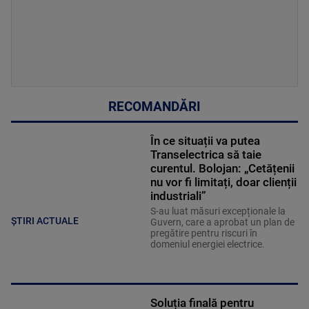
RECOMANDĂRI
În ce situații va putea
Transelectrica să taie
curentul. Bolojan: „Cetățenii
nu vor fi limitați, doar clienții
industriali”
S-au luat măsuri excepționale la
ȘTIRI ACTUALE
Guvern, care a aprobat un plan de
pregătire pentru riscuri în
domeniul energiei electrice.
Soluția finală pentru