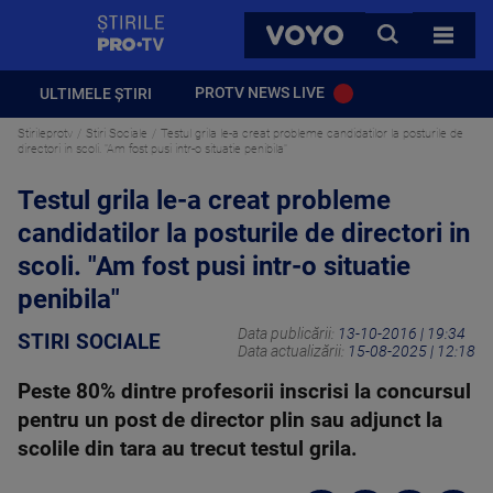
StirilePROTV
CAUTA
VOYO
TOATE 
PROTV NEWS LIVE
ULTIMELE ȘTIRI
Stirileprotv
Stiri Sociale
Testul grila le-a creat probleme candidatilor la posturile de
directori in scoli. "Am fost pusi intr-o situatie penibila"
Testul grila le-a creat probleme
candidatilor la posturile de directori in
scoli. "Am fost pusi intr-o situatie
penibila"
Data publicării:
13-10-2016 | 19:34
STIRI SOCIALE
Data actualizării:
15-08-2025 | 12:18
Peste 80% dintre profesorii inscrisi la concursul
pentru un post de director plin sau adjunct la
scolile din tara au trecut testul grila.