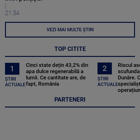
|
21:34
VEZI MAI MULTE ȘTIRI
TOP CITITE
Cinci state dețin 43,2% din
Riscul a
2
1
apa dulce regenerabilă a
scufundar
lumii. Ce cantitate are, de
Dunăre. C
ȘTIRI
ȘTIRI
fapt, România
specialișt
ACTUALE
ACTUALE
operațiun
PARTENERI