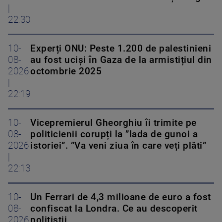
|
22:30
10-
Experți ONU: Peste 1.200 de palestinieni
08-
au fost uciși în Gaza de la armistițiul din
2026
octombrie 2025
|
22:19
10-
Vicepremierul Gheorghiu îi trimite pe
08-
politicienii corupți la ”lada de gunoi a
2026
istoriei”. ”Va veni ziua în care veți plăti”
|
22:13
10-
Un Ferrari de 4,3 milioane de euro a fost
08-
confiscat la Londra. Ce au descoperit
2026
polițiștii