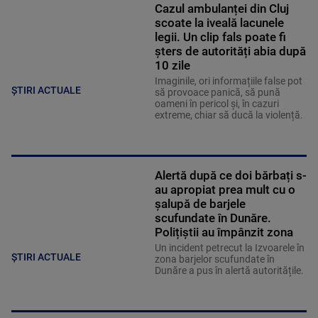
Cazul ambulanței din Cluj
scoate la iveală lacunele
legii. Un clip fals poate fi
șters de autorități abia după
10 zile
Imaginile, ori informațiile false pot
ȘTIRI ACTUALE
să provoace panică, să pună
oameni în pericol și, în cazuri
extreme, chiar să ducă la violență.
Alertă după ce doi bărbați s-
au apropiat prea mult cu o
șalupă de barjele
scufundate în Dunăre.
Polițiștii au împânzit zona
Un incident petrecut la Izvoarele în
ȘTIRI ACTUALE
zona barjelor scufundate în
Dunăre a pus în alertă autoritățile.