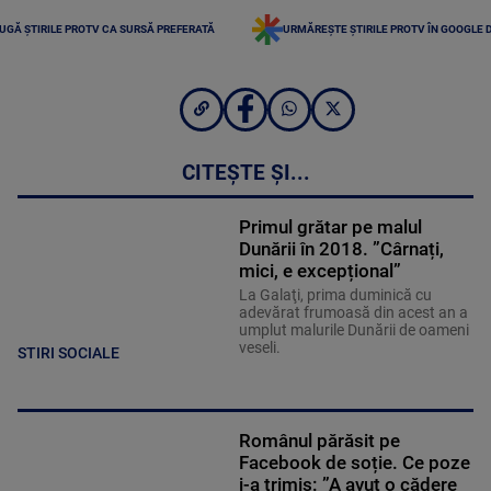
UGĂ ȘTIRILE PROTV CA SURSĂ PREFERATĂ
URMĂREȘTE ȘTIRILE PROTV ÎN GOOGLE 
CITEȘTE ȘI...
Primul grătar pe malul
Dunării în 2018. ”Cârnați,
mici, e excepțional”
La Galaţi, prima duminică cu
adevărat frumoasă din acest an a
umplut malurile Dunării de oameni
veseli.
STIRI SOCIALE
Românul părăsit pe
Facebook de soție. Ce poze
i-a trimis: ”A avut o cădere