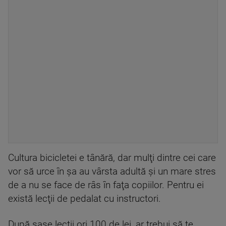
Cultura bicicletei e tânără, dar mulţi dintre cei care
vor să urce în şa au vârsta adultă şi un mare stres
de a nu se face de râs în faţa copiilor. Pentru ei
există lecţii de pedalat cu instructori.
După şase lecţii ori 100 de lei, ar trebui să te