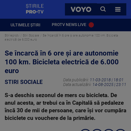
StirilePROTV
CAUTA
VOYO
TOATE 
PROTV NEWS LIVE
ULTIMELE ȘTIRI
Stirileprotv
Stiri Sociale
Se încarcă în 6 ore și are autonomie 100 km. Bicicleta
electrică de 6.000 euro
Se încarcă în 6 ore și are autonomie
100 km. Bicicleta electrică de 6.000
euro
Data publicării:
11-03-2018 | 18:01
STIRI SOCIALE
Data actualizării:
14-08-2025 | 23:11
S-a deschis sezonul de mers cu bicicleta. De
anul acesta, ar trebui ca în Capitală să pedaleze
încă 30 de mii de persoane, care îşi vor cumpăra
biciclete cu vouchere de la primărie.