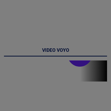
VIDEO VOYO
Stirile PRO TV
Stirile PRO