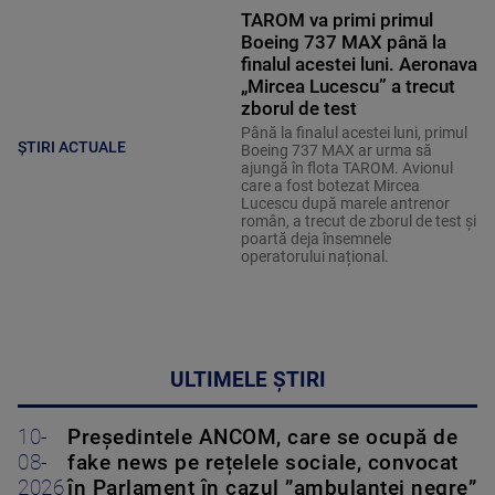
TAROM va primi primul
Boeing 737 MAX până la
finalul acestei luni. Aeronava
„Mircea Lucescu” a trecut
zborul de test
Până la finalul acestei luni, primul
ȘTIRI ACTUALE
Boeing 737 MAX ar urma să
ajungă în flota TAROM. Avionul
care a fost botezat Mircea
Lucescu după marele antrenor
român, a trecut de zborul de test și
poartă deja însemnele
operatorului național.
ULTIMELE ȘTIRI
10-
Președintele ANCOM, care se ocupă de
08-
fake news pe rețelele sociale, convocat
2026
în Parlament în cazul ”ambulanței negre”