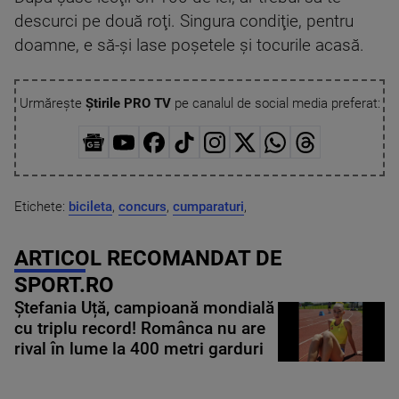
descurci pe două roţi. Singura condiţie, pentru
doamne, e să-şi lase poşetele şi tocurile acasă.
Urmărește
Știrile PRO TV
pe canalul de social media preferat:
Etichete:
bicileta
,
concurs
,
cumparaturi
,
ARTICOL RECOMANDAT DE
SPORT.RO
Ștefania Uță, campioană mondială
cu triplu record! Românca nu are
rival în lume la 400 metri garduri