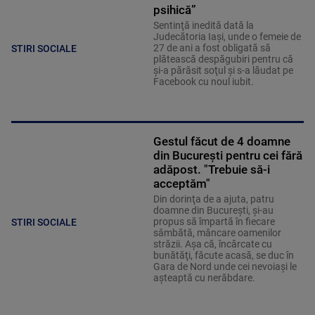
psihică”
Sentinţă inedită dată la
Judecătoria Iaşi, unde o femeie de
27 de ani a fost obligată să
STIRI SOCIALE
plătească despăgubiri pentru că
şi-a părăsit soţul şi s-a lăudat pe
Facebook cu noul iubit.
Gestul făcut de 4 doamne
din Bucureşti pentru cei fără
adăpost. "Trebuie să-i
acceptăm"
Din dorinţa de a ajuta, patru
doamne din Bucureşti, şi-au
propus să împartă în fiecare
STIRI SOCIALE
sâmbătă, mâncare oamenilor
străzii. Aşa că, încărcate cu
bunătăţi, făcute acasă, se duc în
Gara de Nord unde cei nevoiaşi le
aşteaptă cu nerăbdare.