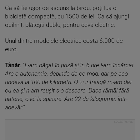
Ca să fie uşor de ascuns la birou, poţi lua o
bicicletă compactă, cu 1500 de lei. Ca să ajungi
odihnit, plăteşti dublu, pentru ceva electric.
Unul dintre modelele electrice costă 6.000 de
euro.
Tânăr
: ”
L-am băgat în priză şi în 6 ore l-am încărcat.
Are o autonomie, depinde de ce mod, dar pe eco
undeva la 100 de kilometri. O zi întreagă m-am dat
cu ea şi n-am reuşit s-o descarc. Dacă rămâi fără
baterie, o iei la spinare. Are 22 de kilograme, într-
adevăr.
”