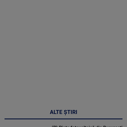
TV # 19.00 -
10 August
2026
MAI
MULTE
DETALII
46:08
ALTE ȘTIRI