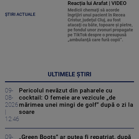
Reacția lui Arafat | VIDEO
Medicii chemaţi să acorde
ȘTIRI ACTUALE
îngrijiri unui pacient în Recea
Cristur, judeţul Cluj, au fost
atacaţi cu bâte, topoare şi pietre,
pe fondul unor zvonuri propagate
pe TikTok despre o presupusă
„ambulanţă care fură copii”.
ULTIMELE ȘTIRI
09-
Pericolul nevăzut din paharele cu
08-
cocktail: O femeie are vezicule „de
2026
mărimea unei mingi de golf” după o zi la
|
soare
12:46
09-
„Green Boots” ar putea fi repatriat, după