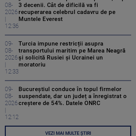
08-
3 decenii. Cât de dificilă va fi
2026
recuperarea celebrul cadavru de pe
|
Muntele Everest
12:36
09-
Turcia impune restricții asupra
08-
transportului maritim pe Marea Neagră
2026
și solicită Rusiei și Ucrainei un
|
moratoriu
12:33
09-
Bucureștiul conduce în topul firmelor
08-
suspendate, dar un județ a înregistrat o
2026
creștere de 54%. Datele ONRC
|
12:12
VEZI MAI MULTE ȘTIRI