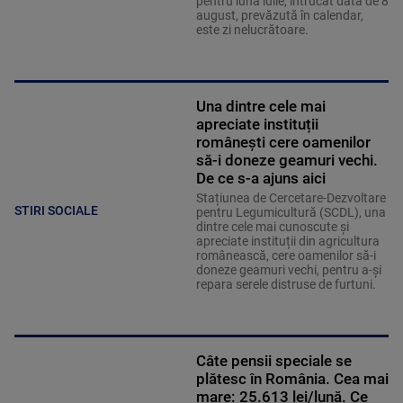
pentru luna iulie, întrucât data de 8
august, prevăzută în calendar,
este zi nelucrătoare.
Una dintre cele mai
apreciate instituții
românești cere oamenilor
să-i doneze geamuri vechi.
De ce s-a ajuns aici
Stațiunea de Cercetare-Dezvoltare
STIRI SOCIALE
pentru Legumicultură (SCDL), una
dintre cele mai cunoscute și
apreciate instituții din agricultura
românească, cere oamenilor să-i
doneze geamuri vechi, pentru a-și
repara serele distruse de furtuni.
Câte pensii speciale se
plătesc în România. Cea mai
mare: 25.613 lei/lună. Ce