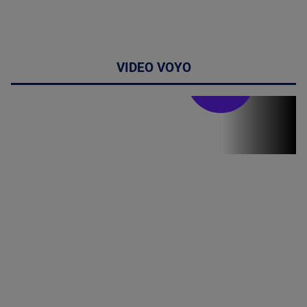
VIDEO VOYO
Stirile PRO TV
Stirile PRO
TV # 19.00 -
8 August
2026