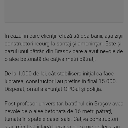
În cazul în care clienţii refuză să dea banii, aşa-zişii
constructori recurg la şantaj şi ameninţări. Este şi
cazul unui bătrân din Braşov care a avut nevoie de
o alee betonată de câţiva metri pătraţi.
De la 1.000 de lei, cât stabiliseră iniţial că face
lucrarea, constructorii au pretins în final 15.000.
Disperat, omul a anunţat OPC-ul şi poliţia.
Fost profesor universitar, bătrânul din Braşov avea
nevoie de o alee betonată de 16 metri pătraţi,
turnata în spatele casei sale. Câţiva constructori
s-au oferit să îi facă lucrarea cu o mie de lei şi au