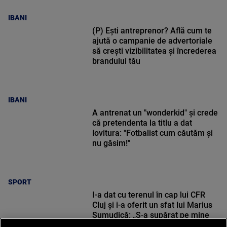
IBANI
(P) Ești antreprenor? Află cum te
ajută o campanie de advertoriale
să crești vizibilitatea și încrederea
brandului tău
IBANI
A antrenat un "wonderkid" și crede
că pretendenta la titlu a dat
lovitura: "Fotbalist cum căutăm și
nu găsim!"
SPORT
I-a dat cu terenul în cap lui CFR
Cluj și i-a oferit un sfat lui Marius
Șumudică: „S-a supărat pe mine
când i-am zis”