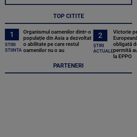
TOP CITITE
Organismul oamenilor dintr-o
Victorie p
1
2
populație din Asia a dezvoltat
Europeană
o abilitate pe care restul
obligată d
STIRI
ȘTIRI
oamenilor nu o au
permită au
STIINTA
ACTUALE
la EPPO
PARTENERI