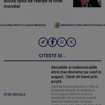
acuză lipsă de reacție la nivel
mondial
UGĂ ȘTIRILE PROTV CA SURSĂ PREFERATĂ
URMĂREȘTE ȘTIRILE PROTV ÎN GOOGLE 
CITEȘTE ȘI...
Alocațiile și indemnizațiile
intră mai devreme pe card în
august. Când vin banii prin
poștă
Agenţia Naţională pentru Plăţi şi
Inspecţie Socială va efectua în
luna august plata în avans a
STIRI SOCIALE
beneficiilor de asistenţă socială
aferente drepturilor cuvenite