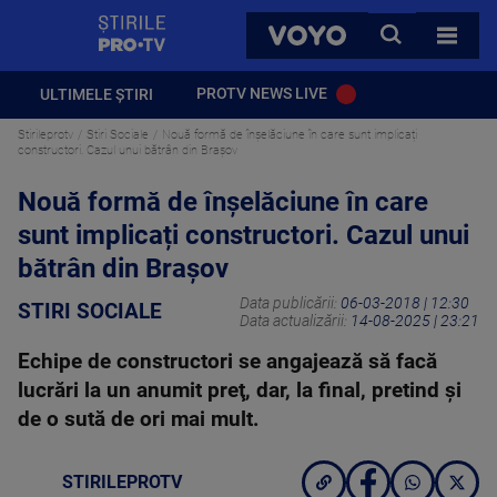
StirilePROTV
CAUTA
VOYO
TOATE 
PROTV NEWS LIVE
ULTIMELE ȘTIRI
Stirileprotv
Stiri Sociale
Nouă formă de înşelăciune în care sunt implicați
constructori. Cazul unui bătrân din Braşov
Nouă formă de înşelăciune în care
sunt implicați constructori. Cazul unui
bătrân din Braşov
Data publicării:
06-03-2018 | 12:30
STIRI SOCIALE
Data actualizării:
14-08-2025 | 23:21
Echipe de constructori se angajează să facă
lucrări la un anumit preţ, dar, la final, pretind şi
de o sută de ori mai mult.
STIRILEPROTV