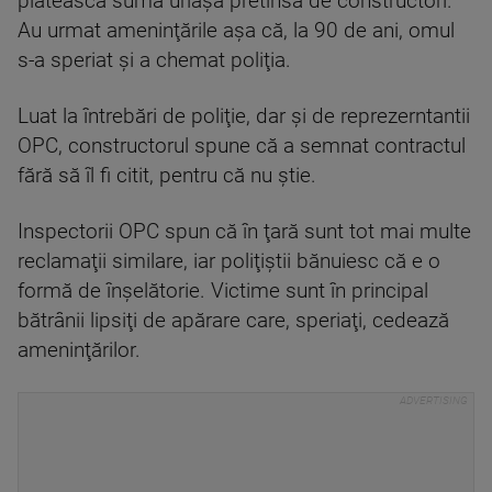
plătească suma uriaşă pretinsa de constructori.
Au urmat ameninţările aşa că, la 90 de ani, omul
s-a speriat şi a chemat poliţia.
Luat la întrebări de poliţie, dar şi de reprezerntantii
OPC, constructorul spune că a semnat contractul
fără să îl fi citit, pentru că nu ştie.
Inspectorii OPC spun că în ţară sunt tot mai multe
reclamaţii similare, iar poliţiştii bănuiesc că e o
formă de înşelătorie. Victime sunt în principal
bătrânii lipsiţi de apărare care, speriaţi, cedează
ameninţărilor.