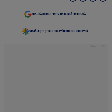
ADAUGĂ ȘTIRILE PROTV CA SURSĂ PREFERATĂ
URMĂREȘTE ȘTIRILE PROTV ÎN GOOGLE DISCOVER