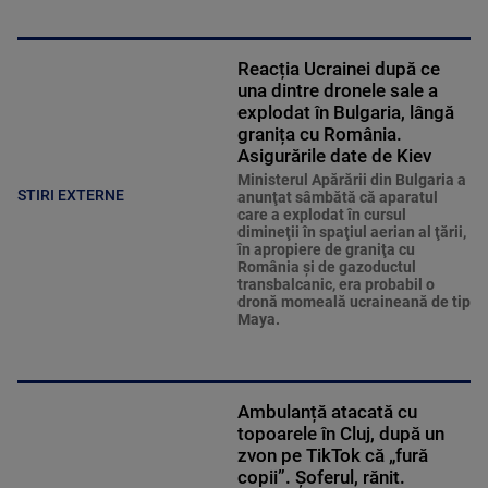
Reacția Ucrainei după ce
una dintre dronele sale a
explodat în Bulgaria, lângă
granița cu România.
Asigurările date de Kiev
Ministerul Apărării din Bulgaria a
STIRI EXTERNE
anunţat sâmbătă că aparatul
care a explodat în cursul
dimineţii în spaţiul aerian al ţării,
în apropiere de graniţa cu
România şi de gazoductul
transbalcanic, era probabil o
dronă momeală ucraineană de tip
Maya.
Ambulanță atacată cu
topoarele în Cluj, după un
zvon pe TikTok că „fură
copii”. Șoferul, rănit.