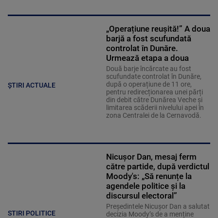
„Operațiune reușită!” A doua
barjă a fost scufundată
controlat în Dunăre.
Urmează etapa a doua
Două barje încărcate au fost
scufundate controlat în Dunăre,
după o operațiune de 11 ore,
ȘTIRI ACTUALE
pentru redirecționarea unei părți
din debit către Dunărea Veche și
limitarea scăderii nivelului apei în
zona Centralei de la Cernavodă.
Nicușor Dan, mesaj ferm
către partide, după verdictul
Moody's: „Să renunțe la
agendele politice şi la
discursul electoral”
Președintele Nicușor Dan a salutat
STIRI POLITICE
decizia Moody’s de a menține