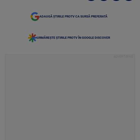
ADAUGĂ ȘTIRILE PROTV CA SURSĂ PREFERATĂ
URMĂREȘTE ȘTIRILE PROTV ÎN GOOGLE DISCOVER