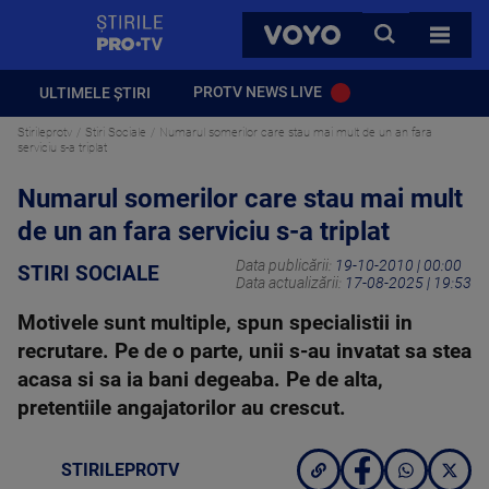
StirilePROTV
CAUTA
VOYO
TOATE 
PROTV NEWS LIVE
ULTIMELE ȘTIRI
Stirileprotv
Stiri Sociale
Numarul somerilor care stau mai mult de un an fara
serviciu s-a triplat
Numarul somerilor care stau mai mult
de un an fara serviciu s-a triplat
Data publicării:
19-10-2010 | 00:00
STIRI SOCIALE
Data actualizării:
17-08-2025 | 19:53
Motivele sunt multiple, spun specialistii in
recrutare. Pe de o parte, unii s-au invatat sa stea
acasa si sa ia bani degeaba. Pe de alta,
pretentiile angajatorilor au crescut.
STIRILEPROTV