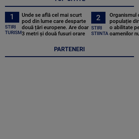
Unde se află cel mai scurt
Organismul 
1
2
pod din lume care desparte
populație di
STIRI
două țări europene. Are doar
o abilitate p
STIRI
TURISM
3 metri și două fusuri orare
oamenilor nu
STIINTA
PARTENERI