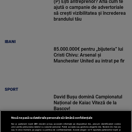
(P) Ești antreprenor? Află cum te
ajută o campanie de advertoriale
să crești vizibilitatea și încrederea
brandului tău
IBANI
85.000.000€ pentru „bijuteria” lui
Cristi Chivu: Arsenal și
Manchester United au intrat pe fir
SPORT
David Bușu domină Campionatul
Național de Kaiac Viteză de la
Bascov!
Nouă ne pasă ca datele tale personale să rămână confidențiale
Noi și partenerii noștri
201
stocăm și/sau accesăm informații pe dispozitivul dvs., precum identificatorii cookie
unici pentru prelucrarea datelor cu caracter personal. Puteți accepta sau gestiona alegerile dvs. făcând clic mai jos
sau în orice moment, pe pagina cu politica de confidențialitate. Aceste alegeri vor fi raportate partenerilor noștri și