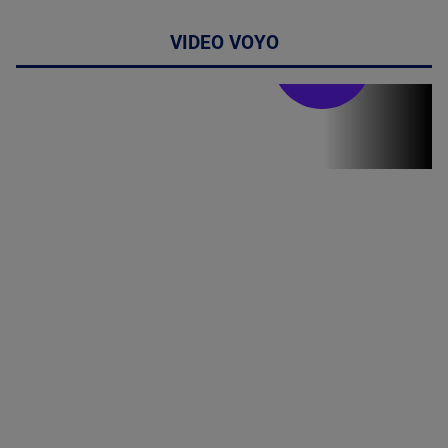
VIDEO VOYO
Stirile PRO TV
Stirile PRO
TV # 07.00 -
08 August
2026
MAI
MULTE
DETALII