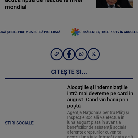
mondial
UGĂ ȘTIRILE PROTV CA SURSĂ PREFERATĂ
URMĂREȘTE ȘTIRILE PROTV ÎN GOOGLE 
CITEȘTE ȘI...
Alocațiile și indemnizațiile
intră mai devreme pe card în
august. Când vin banii prin
poștă
Agenţia Naţională pentru Plăţi şi
Inspecţie Socială va efectua în
luna august plata în avans a
STIRI SOCIALE
beneficiilor de asistenţă socială
aferente drepturilor cuvenite
pentru luna iulie, întrucât data de 8