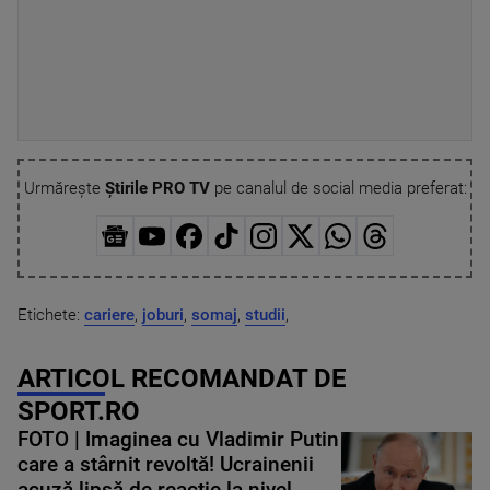
Urmărește
Știrile PRO TV
pe canalul de social media preferat:
Etichete:
cariere
,
joburi
,
somaj
,
studii
,
ARTICOL RECOMANDAT DE
SPORT.RO
FOTO | Imaginea cu Vladimir Putin
care a stârnit revoltă! Ucrainenii
acuză lipsă de reacție la nivel