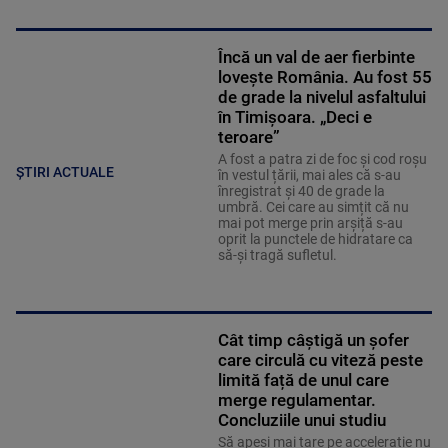
Încă un val de aer fierbinte
lovește România. Au fost 55
de grade la nivelul asfaltului
în Timișoara. „Deci e
teroare”
A fost a patra zi de foc și cod roșu
ȘTIRI ACTUALE
în vestul țării, mai ales că s-au
înregistrat și 40 de grade la
umbră. Cei care au simțit că nu
mai pot merge prin arșiță s-au
oprit la punctele de hidratare ca
să-și tragă sufletul.
Cât timp câștigă un șofer
care circulă cu viteză peste
limită față de unul care
merge regulamentar.
Concluziile unui studiu
Să apeși mai tare pe accelerație nu