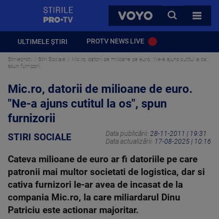
StirilePROTV
CAUTA
VOYO
TOATE 
PROTV NEWS LIVE
ULTIMELE ȘTIRI
Stirileprotv
Stiri Sociale
Mic.ro, datorii de milioane de euro. "Ne-a ajuns cutitul la os",
spun furnizorii
Mic.ro, datorii de milioane de euro.
"Ne-a ajuns cutitul la os", spun
furnizorii
Data publicării:
28-11-2011 | 19:31
STIRI SOCIALE
Data actualizării:
17-08-2025 | 10:16
Cateva milioane de euro ar fi datoriile pe care
patronii mai multor societati de logistica, dar si
cativa furnizori le-ar avea de incasat de la
compania Mic.ro, la care miliardarul Dinu
Patriciu este actionar majoritar.