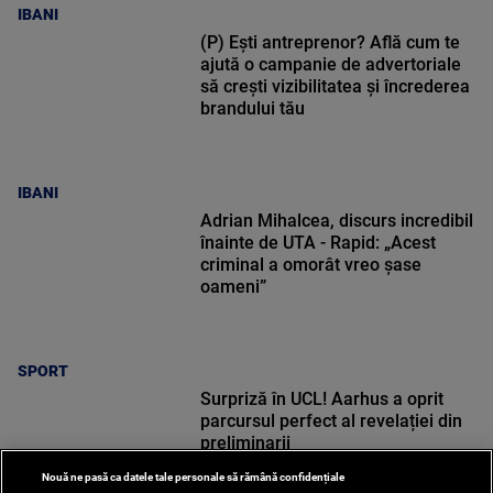
IBANI
(P) Ești antreprenor? Află cum te
ajută o campanie de advertoriale
să crești vizibilitatea și încrederea
brandului tău
IBANI
Adrian Mihalcea, discurs incredibil
înainte de UTA - Rapid: „Acest
criminal a omorât vreo șase
oameni”
SPORT
Surpriză în UCL! Aarhus a oprit
parcursul perfect al revelației din
preliminarii
Nouă ne pasă ca datele tale personale să rămână confidențiale