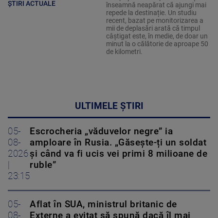
ȘTIRI ACTUALE
înseamnă neapărat că ajungi mai
repede la destinație. Un studiu
recent, bazat pe monitorizarea a
mii de deplasări arată că timpul
câștigat este, în medie, de doar un
minut la o călătorie de aproape 50
de kilometri.
ULTIMELE ȘTIRI
05-
Escrocheria „văduvelor negre” ia
08-
amploare în Rusia. „Găsește-ți un soldat
2026
și când va fi ucis vei primi 8 milioane de
|
ruble”
23:15
05-
Aflat în SUA, ministrul britanic de
08-
Externe a evitat să spună dacă îl mai