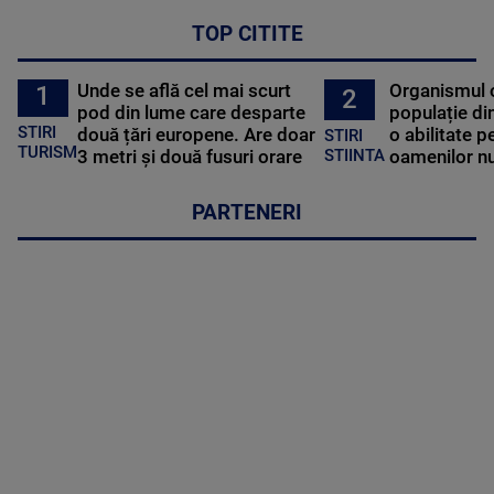
TOP CITITE
Unde se află cel mai scurt
Organismul 
1
2
pod din lume care desparte
populație di
STIRI
două țări europene. Are doar
o abilitate p
STIRI
TURISM
3 metri și două fusuri orare
oamenilor nu
STIINTA
PARTENERI